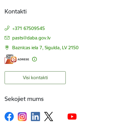
Kontakti
+371 67509545
E-pasts:
pasts@daba.gov.lv
Baznīcas iela 7, Sigulda, LV 2150
Visi kontakti
Sekojiet mums