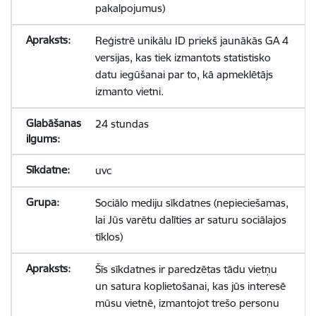
pakalpojumus)
Reģistrē unikālu ID priekš jaunākās GA 4
versijas, kas tiek izmantots statistisko
datu iegūšanai par to, kā apmeklētājs
izmanto vietni.
24 stundas
uvc
Sociālo mediju sīkdatnes (nepieciešamas,
lai Jūs varētu dalīties ar saturu sociālajos
tīklos)
Šīs sīkdatnes ir paredzētas tādu vietņu
un satura koplietošanai, kas jūs interesē
mūsu vietnē, izmantojot trešo personu