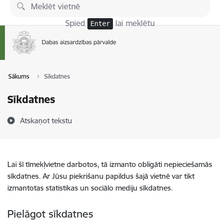
Pāriet uz lapas saturu
Spied
lai meklētu
Enter
Sākums
Sīkdatnes
Sīkdatnes
Atskaņot tekstu
Lai šī tīmekļvietne darbotos, tā izmanto obligāti nepieciešamās
sīkdatnes. Ar Jūsu piekrišanu papildus šajā vietnē var tikt
izmantotas statistikas un sociālo mediju sīkdatnes.
Pielāgot sīkdatnes