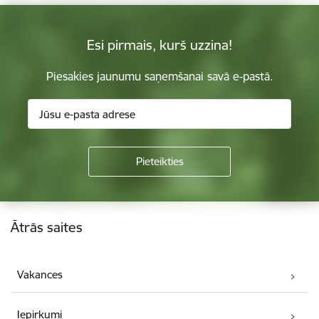
Esi pirmais, kurš uzzina!
Piesakies jaunumu saņemšanai savā e-pastā.
Kājene
Ātrās saites
Vakances
Iepirkumi