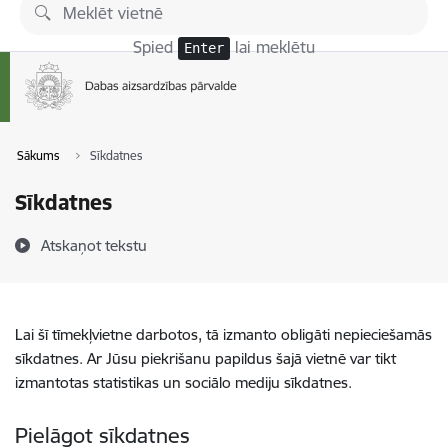
Pāriet uz lapas saturu
Spied
lai meklētu
Enter
Sākums
Sīkdatnes
Sīkdatnes
Atskaņot tekstu
Lai šī tīmekļvietne darbotos, tā izmanto obligāti nepieciešamās
sīkdatnes. Ar Jūsu piekrišanu papildus šajā vietnē var tikt
izmantotas statistikas un sociālo mediju sīkdatnes.
Pielāgot sīkdatnes