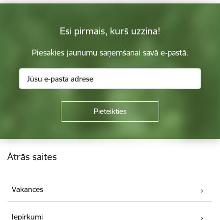
Esi pirmais, kurš uzzina!
Piesakies jaunumu saņemšanai savā e-pastā.
Kājene
Ātrās saites
Vakances
Iepirkumi