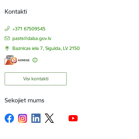
Kontakti
+371 67509545
E-pasts:
pasts@daba.gov.lv
Baznīcas iela 7, Sigulda, LV 2150
Visi kontakti
Sekojiet mums