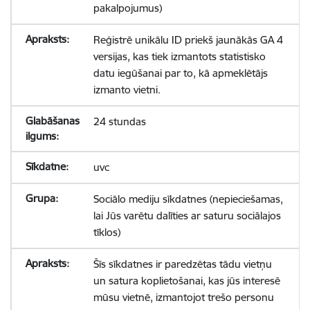
pakalpojumus)
Reģistrē unikālu ID priekš jaunākās GA 4
versijas, kas tiek izmantots statistisko
datu iegūšanai par to, kā apmeklētājs
izmanto vietni.
24 stundas
uvc
Sociālo mediju sīkdatnes (nepieciešamas,
lai Jūs varētu dalīties ar saturu sociālajos
tīklos)
Šīs sīkdatnes ir paredzētas tādu vietņu
un satura koplietošanai, kas jūs interesē
mūsu vietnē, izmantojot trešo personu