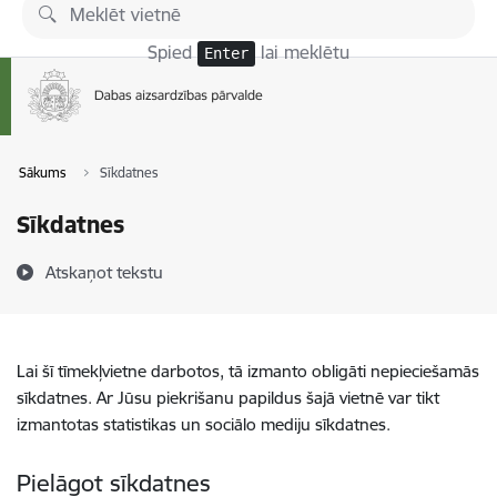
Pāriet uz lapas saturu
Spied
lai meklētu
Enter
Sākums
Sīkdatnes
Sīkdatnes
Atskaņot tekstu
Lai šī tīmekļvietne darbotos, tā izmanto obligāti nepieciešamās
sīkdatnes. Ar Jūsu piekrišanu papildus šajā vietnē var tikt
izmantotas statistikas un sociālo mediju sīkdatnes.
Pielāgot sīkdatnes