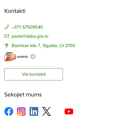
Kontakti
+371 67509545
E-pasts:
pasts@daba.gov.lv
Baznīcas iela 7, Sigulda, LV 2150
Visi kontakti
Sekojiet mums