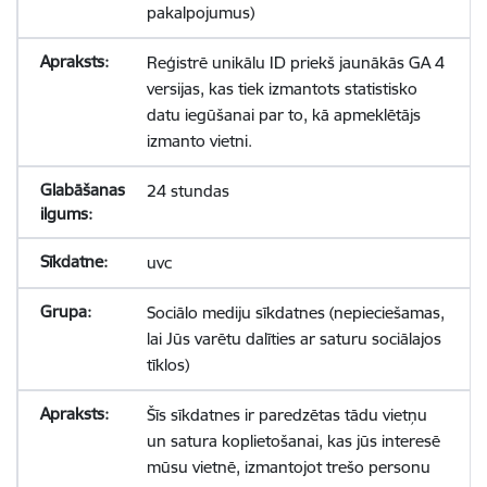
pakalpojumus)
Reģistrē unikālu ID priekš jaunākās GA 4
versijas, kas tiek izmantots statistisko
datu iegūšanai par to, kā apmeklētājs
izmanto vietni.
24 stundas
uvc
Sociālo mediju sīkdatnes (nepieciešamas,
lai Jūs varētu dalīties ar saturu sociālajos
tīklos)
Šīs sīkdatnes ir paredzētas tādu vietņu
un satura koplietošanai, kas jūs interesē
mūsu vietnē, izmantojot trešo personu