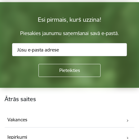
Esi pirmais, kurš uzzina!
Piesakies jaunumu saņemšanai savā e-pastā.
Kājene
Ātrās saites
Vakances
Iepirkumi