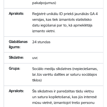
pakalpojumus)
Reģistrē unikālu ID priekš jaunākās GA 4
versijas, kas tiek izmantots statistisko
datu iegūšanai par to, kā apmeklētājs
izmanto vietni.
24 stundas
uvc
Sociālo mediju sīkdatnes (nepieciešamas,
lai Jūs varētu dalīties ar saturu sociālajos
tīklos)
Šīs sīkdatnes ir paredzētas tādu vietņu
un satura koplietošanai, kas jūs interesē
mūsu vietnē, izmantojot trešo personu