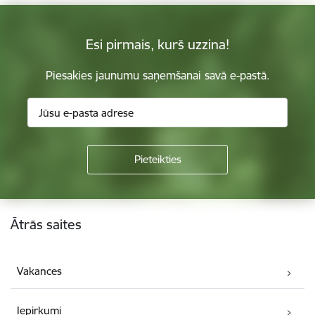
Esi pirmais, kurš uzzina!
Piesakies jaunumu saņemšanai savā e-pastā.
Kājene
Ātrās saites
Vakances
Iepirkumi