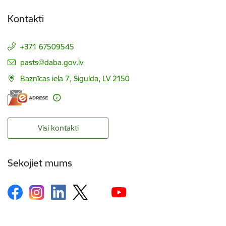
Kontakti
+371 67509545
E-pasts:
pasts@daba.gov.lv
Baznīcas iela 7, Sigulda, LV 2150
Visi kontakti
Sekojiet mums