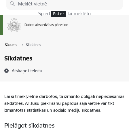
Pāriet uz lapas saturu
Spied
lai meklētu
Enter
Sākums
Sīkdatnes
Sīkdatnes
Atskaņot tekstu
Lai šī tīmekļvietne darbotos, tā izmanto obligāti nepieciešamās
sīkdatnes. Ar Jūsu piekrišanu papildus šajā vietnē var tikt
izmantotas statistikas un sociālo mediju sīkdatnes.
Pielāgot sīkdatnes