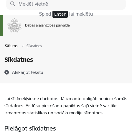
Pāriet uz lapas saturu
Spied
lai meklētu
Enter
Sākums
Sīkdatnes
Sīkdatnes
Atskaņot tekstu
Lai šī tīmekļvietne darbotos, tā izmanto obligāti nepieciešamās
sīkdatnes. Ar Jūsu piekrišanu papildus šajā vietnē var tikt
izmantotas statistikas un sociālo mediju sīkdatnes.
Pielāgot sīkdatnes