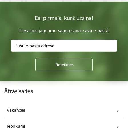
Esi pirmais, kurš uzzina!
Piesakies jaunumu saņemšanai savā e-pastā.
Kājene
Ātrās saites
Vakances
Iepirkumi