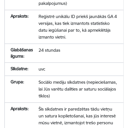
pakalpojumus)
Reģistrē unikālu ID priekš jaunākās GA 4
versijas, kas tiek izmantots statistisko
datu iegūšanai par to, kā apmeklētājs
izmanto vietni.
24 stundas
uvc
Sociālo mediju sīkdatnes (nepieciešamas,
lai Jūs varētu dalīties ar saturu sociālajos
tīklos)
Šīs sīkdatnes ir paredzētas tādu vietņu
un satura koplietošanai, kas jūs interesē
mūsu vietnē, izmantojot trešo personu