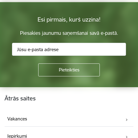
Esi pirmais, kurš uzzina!
Piesakies jaunumu saņemšanai savā e-pastā.
Kājene
Ātrās saites
Vakances
Iepirkumi