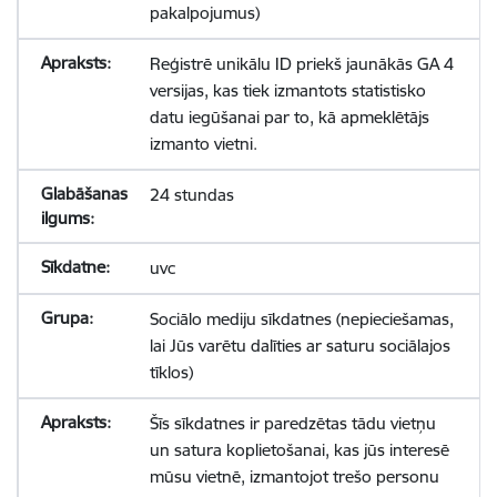
pakalpojumus)
Reģistrē unikālu ID priekš jaunākās GA 4
versijas, kas tiek izmantots statistisko
datu iegūšanai par to, kā apmeklētājs
izmanto vietni.
24 stundas
uvc
Sociālo mediju sīkdatnes (nepieciešamas,
lai Jūs varētu dalīties ar saturu sociālajos
tīklos)
Šīs sīkdatnes ir paredzētas tādu vietņu
un satura koplietošanai, kas jūs interesē
mūsu vietnē, izmantojot trešo personu