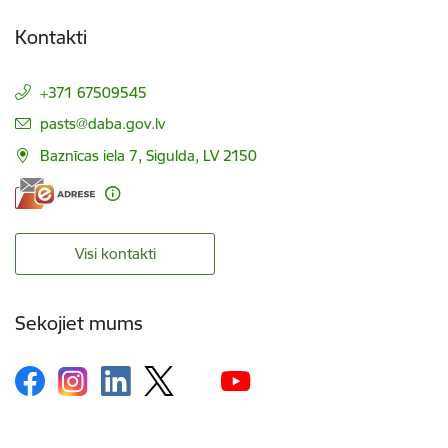
Kontakti
+371 67509545
E-pasts:
pasts@daba.gov.lv
Baznīcas iela 7, Sigulda, LV 2150
Visi kontakti
Sekojiet mums