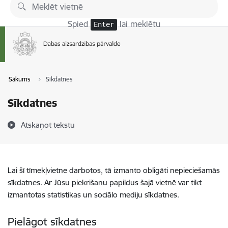
Pāriet uz lapas saturu
Spied
lai meklētu
Enter
Sākums
Sīkdatnes
Sīkdatnes
Atskaņot tekstu
Lai šī tīmekļvietne darbotos, tā izmanto obligāti nepieciešamās
sīkdatnes. Ar Jūsu piekrišanu papildus šajā vietnē var tikt
izmantotas statistikas un sociālo mediju sīkdatnes.
Pielāgot sīkdatnes