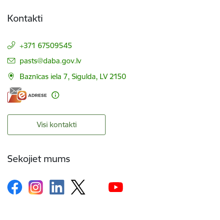
Kontakti
+371 67509545
E-pasts:
pasts@daba.gov.lv
Baznīcas iela 7, Sigulda, LV 2150
Visi kontakti
Sekojiet mums