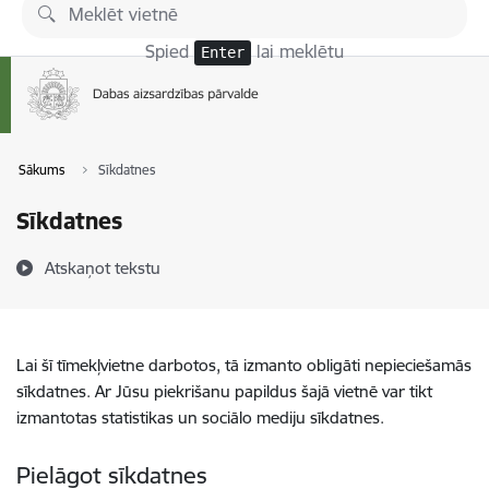
Pāriet uz lapas saturu
Spied
lai meklētu
Enter
Sākums
Sīkdatnes
Sīkdatnes
Atskaņot tekstu
Lai šī tīmekļvietne darbotos, tā izmanto obligāti nepieciešamās
sīkdatnes. Ar Jūsu piekrišanu papildus šajā vietnē var tikt
izmantotas statistikas un sociālo mediju sīkdatnes.
Pielāgot sīkdatnes