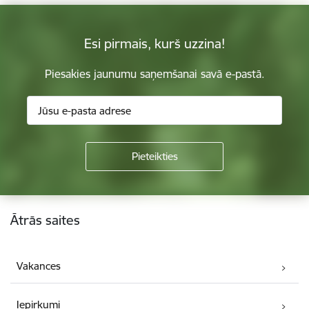
Esi pirmais, kurš uzzina!
Piesakies jaunumu saņemšanai savā e-pastā.
Kājene
Ātrās saites
Vakances
Iepirkumi