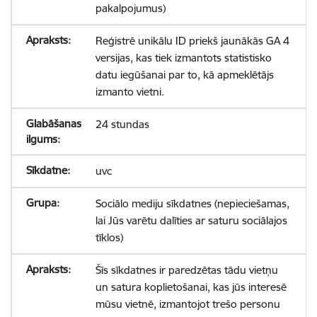
pakalpojumus)
Reģistrē unikālu ID priekš jaunākās GA 4
versijas, kas tiek izmantots statistisko
datu iegūšanai par to, kā apmeklētājs
izmanto vietni.
24 stundas
uvc
Sociālo mediju sīkdatnes (nepieciešamas,
lai Jūs varētu dalīties ar saturu sociālajos
tīklos)
Šīs sīkdatnes ir paredzētas tādu vietņu
un satura koplietošanai, kas jūs interesē
mūsu vietnē, izmantojot trešo personu