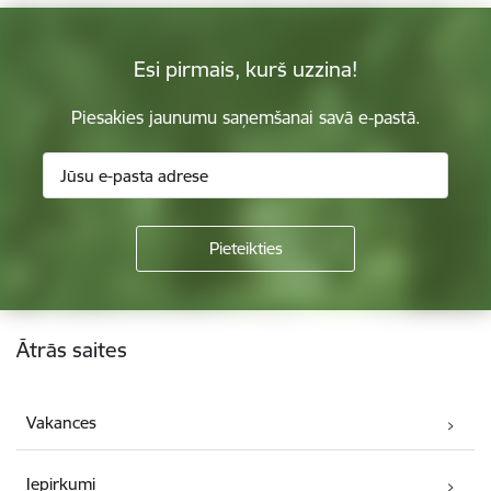
Esi pirmais, kurš uzzina!
Piesakies jaunumu saņemšanai savā e-pastā.
Kājene
Ātrās saites
Vakances
Iepirkumi