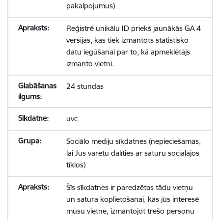
pakalpojumus)
Reģistrē unikālu ID priekš jaunākās GA 4
versijas, kas tiek izmantots statistisko
datu iegūšanai par to, kā apmeklētājs
izmanto vietni.
24 stundas
uvc
Sociālo mediju sīkdatnes (nepieciešamas,
lai Jūs varētu dalīties ar saturu sociālajos
tīklos)
Šīs sīkdatnes ir paredzētas tādu vietņu
un satura koplietošanai, kas jūs interesē
mūsu vietnē, izmantojot trešo personu