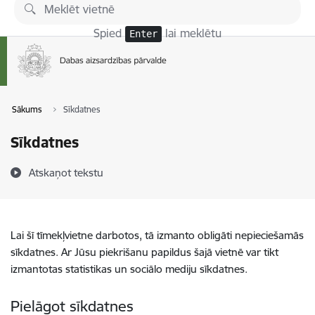
Pāriet uz lapas saturu
Spied
lai meklētu
Enter
Sākums
Sīkdatnes
Sīkdatnes
Atskaņot tekstu
Lai šī tīmekļvietne darbotos, tā izmanto obligāti nepieciešamās
sīkdatnes. Ar Jūsu piekrišanu papildus šajā vietnē var tikt
izmantotas statistikas un sociālo mediju sīkdatnes.
Pielāgot sīkdatnes