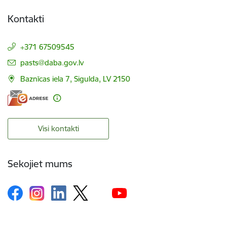
Kontakti
+371 67509545
E-pasts:
pasts@daba.gov.lv
Baznīcas iela 7, Sigulda, LV 2150
Visi kontakti
Sekojiet mums