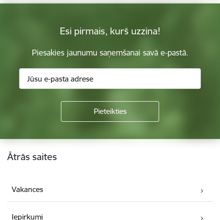
Esi pirmais, kurš uzzina!
Piesakies jaunumu saņemšanai savā e-pastā.
Kājene
Ātrās saites
Vakances
Iepirkumi