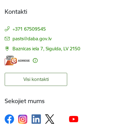
Kontakti
+371 67509545
E-pasts:
pasts@daba.gov.lv
Baznīcas iela 7, Sigulda, LV 2150
Visi kontakti
Sekojiet mums