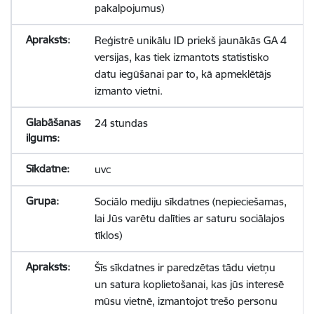
pakalpojumus)
Reģistrē unikālu ID priekš jaunākās GA 4
versijas, kas tiek izmantots statistisko
datu iegūšanai par to, kā apmeklētājs
izmanto vietni.
24 stundas
uvc
Sociālo mediju sīkdatnes (nepieciešamas,
lai Jūs varētu dalīties ar saturu sociālajos
tīklos)
Šīs sīkdatnes ir paredzētas tādu vietņu
un satura koplietošanai, kas jūs interesē
mūsu vietnē, izmantojot trešo personu