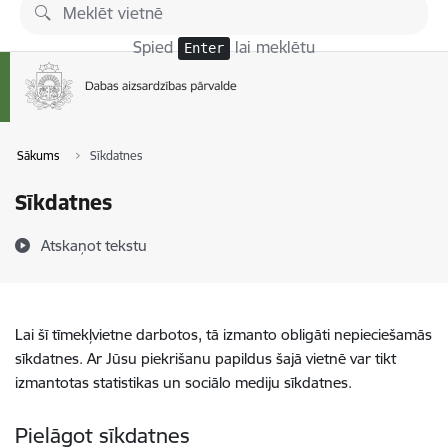
Pāriet uz lapas saturu
Spied
lai meklētu
Enter
Sākums
Sīkdatnes
Sīkdatnes
Atskaņot tekstu
Lai šī tīmekļvietne darbotos, tā izmanto obligāti nepieciešamās
sīkdatnes. Ar Jūsu piekrišanu papildus šajā vietnē var tikt
izmantotas statistikas un sociālo mediju sīkdatnes.
Pielāgot sīkdatnes