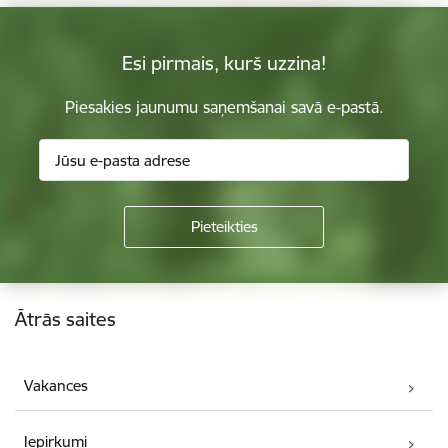
Esi pirmais, kurš uzzina!
Piesakies jaunumu saņemšanai savā e-pastā.
Kājene
Ātrās saites
Vakances
Iepirkumi