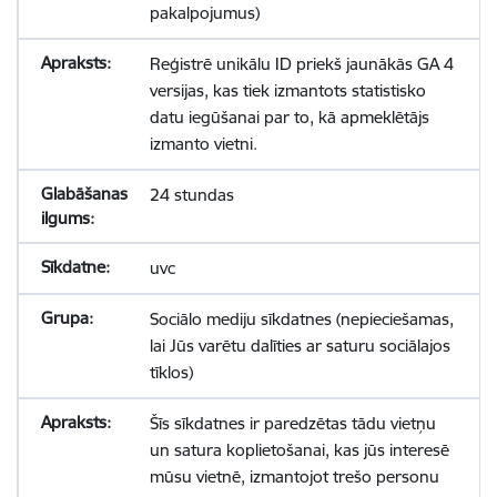
pakalpojumus)
Reģistrē unikālu ID priekš jaunākās GA 4
versijas, kas tiek izmantots statistisko
datu iegūšanai par to, kā apmeklētājs
izmanto vietni.
24 stundas
uvc
Sociālo mediju sīkdatnes (nepieciešamas,
lai Jūs varētu dalīties ar saturu sociālajos
tīklos)
Šīs sīkdatnes ir paredzētas tādu vietņu
un satura koplietošanai, kas jūs interesē
mūsu vietnē, izmantojot trešo personu