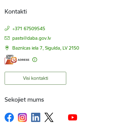
Kontakti
+371 67509545
E-pasts:
pasts@daba.gov.lv
Baznīcas iela 7, Sigulda, LV 2150
Visi kontakti
Sekojiet mums