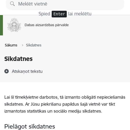
Pāriet uz lapas saturu
Spied
lai meklētu
Enter
Sākums
Sīkdatnes
Sīkdatnes
Atskaņot tekstu
Lai šī tīmekļvietne darbotos, tā izmanto obligāti nepieciešamās
sīkdatnes. Ar Jūsu piekrišanu papildus šajā vietnē var tikt
izmantotas statistikas un sociālo mediju sīkdatnes.
Pielāgot sīkdatnes