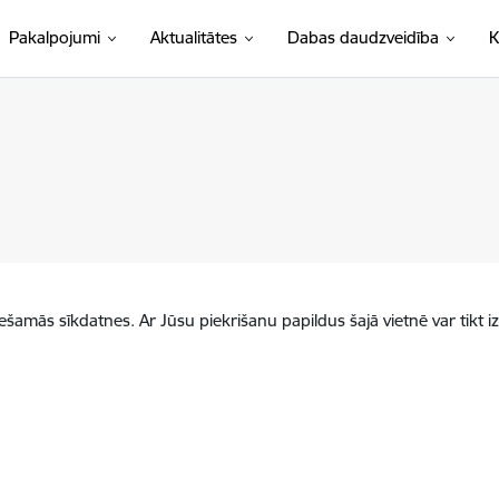
Pakalpojumi
Aktualitātes
Dabas daudzveidība
K
iešamās sīkdatnes. Ar Jūsu piekrišanu papildus šajā vietnē var tikt i