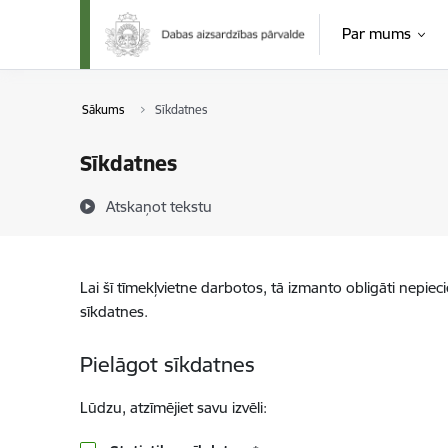
Pāriet uz lapas saturu
Par mums
Sākums
Sīkdatnes
Sīkdatnes
Atskaņot tekstu
Lai šī tīmekļvietne darbotos, tā izmanto obligāti nepiec
sīkdatnes.
Pielāgot sīkdatnes
Lūdzu, atzīmējiet savu izvēli: