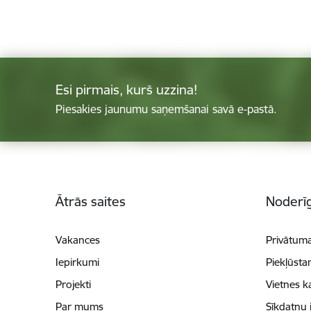
Esi pirmais, kurš uzzina!
Piesakies jaunumu saņemšanai savā e-pastā.
Kājene
Ātrās saites
Noderīg
Vakances
Privātuma
Iepirkumi
Piekļūsta
Projekti
Vietnes k
Par mums
Sīkdatņu 