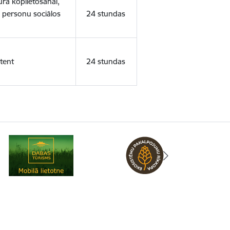
ura koplietošanai,
o personu sociālos
24 stundas
tent
24 stundas