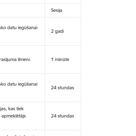
Sesija
isko datu iegūšanai
2 gadi
rasījuma līmeni.
1 minūte
isko datu iegūšanai
24 stundas
as, kas tiek
ā apmeklētājs
24 stundas