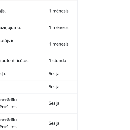
jis.
1 mēnesis
 paziņojumu.
1 mēnesis
otājs ir
1 mēnesis
 autentificētos.
1 stunda
kļa.
Sesija
Sesija
 nerādītu
Sesija
ēruši tos.
 nerādītu
Sesija
ēruši tos.