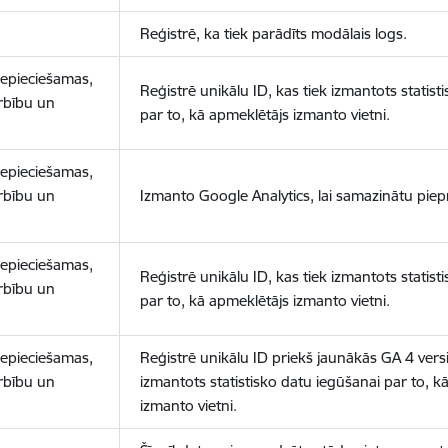
Reģistrē, ka tiek parādīts modālais logs.
nepieciešamas,
Reģistrē unikālu ID, kas tiek izmantots statist
arbību un
par to, kā apmeklētājs izmanto vietni.
nepieciešamas,
arbību un
Izmanto Google Analytics, lai samazinātu piep
nepieciešamas,
Reģistrē unikālu ID, kas tiek izmantots statist
arbību un
par to, kā apmeklētājs izmanto vietni.
nepieciešamas,
Reģistrē unikālu ID priekš jaunākās GA 4 versij
arbību un
izmantots statistisko datu iegūšanai par to, k
izmanto vietni.