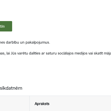
tās
ietnes darbību un pakalpojumus.
, lai Jūs varētu dalīties ar saturu sociālajos medijos vai skatīt mā
 sīkdatnēm
Apraksts