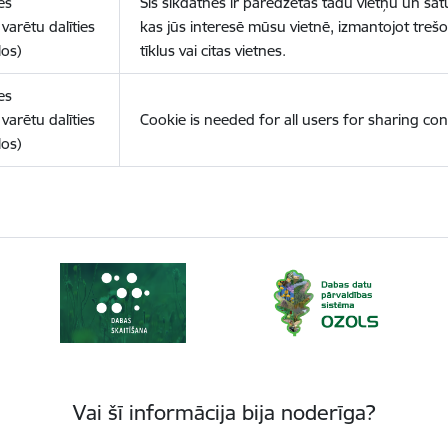
es
Šīs sīkdatnes ir paredzētas tādu vietņu un sat
varētu dalīties
kas jūs interesē mūsu vietnē, izmantojot treš
los)
tīklus vai citas vietnes.
es
varētu dalīties
Cookie is needed for all users for sharing con
los)
Vai šī informācija bija noderīga?