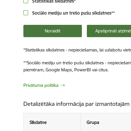
Statistikas sīkdatnes
*
Sociālo mediju un trešo pušu sīkdatnes
**
Noraidīt
Apstiprināt atzīmē
*
Statistikas sīkdatnes - nepieciešamas, lai uzlabotu v
**
Sociālo mediju un trešo pušu sīkdatnes - nepieciešamas
piemēram, Google Maps, PowerBI vai citus.
Privātuma politika
Detalizētāka informācija par izmantotajām
Sīkdatne
Grupa