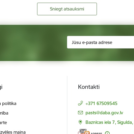
Sniegt atsauksmi
i
Kontakti
 politika
+371 67509545
E-pasts:
pasts@daba.gov.lv
mība
Baznīcas iela 7, Sigulda
arte
izvēles maiņa