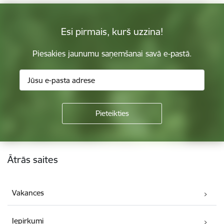
Esi pirmais, kurš uzzina!
Piesakies jaunumu saņemšanai savā e-pastā.
Kājene
Ātrās saites
Vakances
Iepirkumi