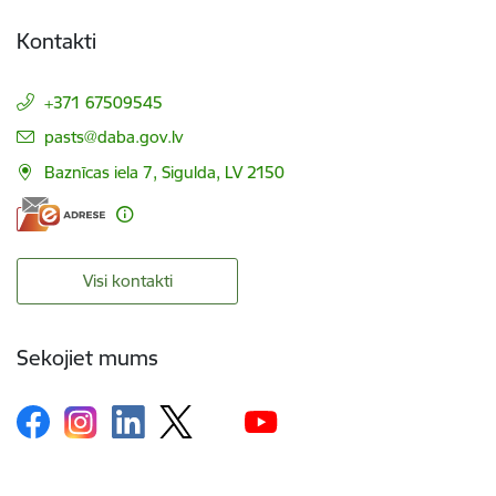
Kontakti
+371 67509545
E-pasts:
pasts@daba.gov.lv
Baznīcas iela 7, Sigulda, LV 2150
Visi kontakti
Sekojiet mums