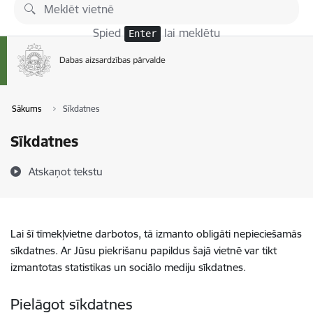
Pāriet uz lapas saturu
Spied
lai meklētu
Enter
Sākums
Sīkdatnes
Sīkdatnes
Atskaņot tekstu
Lai šī tīmekļvietne darbotos, tā izmanto obligāti nepieciešamās
sīkdatnes. Ar Jūsu piekrišanu papildus šajā vietnē var tikt
izmantotas statistikas un sociālo mediju sīkdatnes.
Pielāgot sīkdatnes