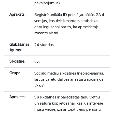
pakalpojumus)
Reģistrē unikālu ID priekš jaunākās GA 4
versijas, kas tiek izmantots statistisko
datu iegūšanai par to, kā apmeklētājs
izmanto vietni.
24 stundas
uvc
Sociālo mediju sīkdatnes (nepieciešamas,
lai Jūs varētu dalīties ar saturu sociālajos
tīklos)
Šīs sīkdatnes ir paredzētas tādu vietņu
un satura koplietošanai, kas jūs interesē
mūsu vietnē, izmantojot trešo personu