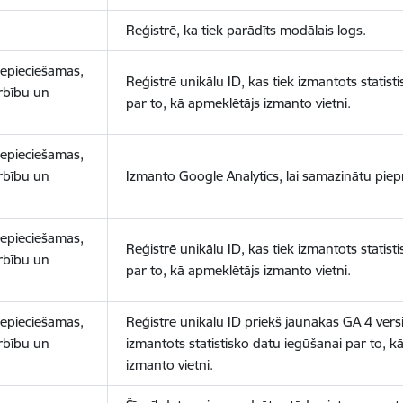
Reģistrē, ka tiek parādīts modālais logs.
nepieciešamas,
Reģistrē unikālu ID, kas tiek izmantots statist
arbību un
par to, kā apmeklētājs izmanto vietni.
nepieciešamas,
arbību un
Izmanto Google Analytics, lai samazinātu piep
nepieciešamas,
Reģistrē unikālu ID, kas tiek izmantots statist
arbību un
par to, kā apmeklētājs izmanto vietni.
nepieciešamas,
Reģistrē unikālu ID priekš jaunākās GA 4 versij
arbību un
izmantots statistisko datu iegūšanai par to, k
izmanto vietni.