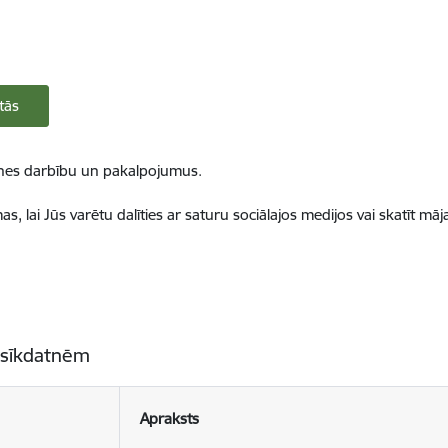
tās
ietnes darbību un pakalpojumus.
, lai Jūs varētu dalīties ar saturu sociālajos medijos vai skatīt mā
 sīkdatnēm
Apraksts