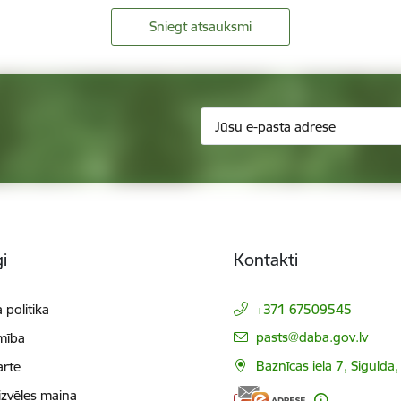
Sniegt atsauksmi
i
Kontakti
 politika
+371 67509545
E-pasts:
pasts@daba.gov.lv
mība
Baznīcas iela 7, Sigulda
arte
izvēles maiņa