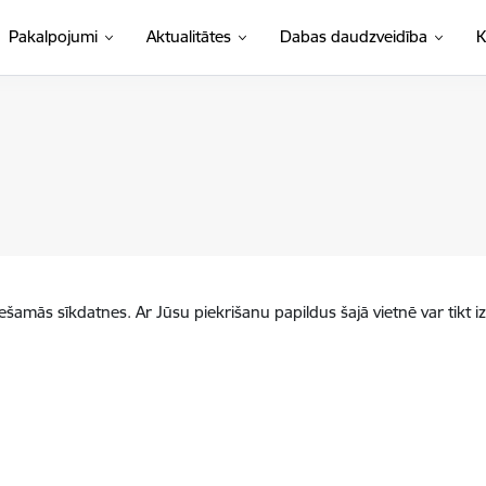
Pakalpojumi
Aktualitātes
Dabas daudzveidība
K
iešamās sīkdatnes. Ar Jūsu piekrišanu papildus šajā vietnē var tikt i