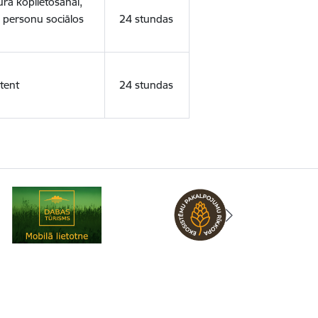
ura koplietošanai,
o personu sociālos
24 stundas
tent
24 stundas