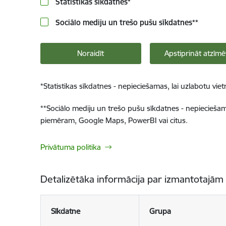
Statistikas sīkdatnes
*
Sociālo mediju un trešo pušu sīkdatnes
**
Noraidīt
Apstiprināt atzīmē
*
Statistikas sīkdatnes - nepieciešamas, lai uzlabotu v
**
Sociālo mediju un trešo pušu sīkdatnes - nepieciešamas
piemēram, Google Maps, PowerBI vai citus.
Privātuma politika
Detalizētāka informācija par izmantotajām
Sīkdatne
Grupa