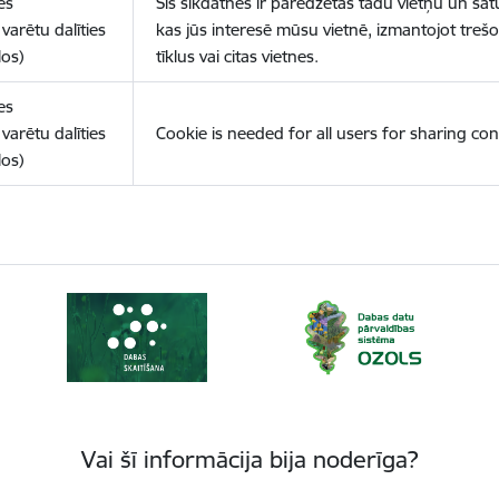
es
Šīs sīkdatnes ir paredzētas tādu vietņu un sat
varētu dalīties
kas jūs interesē mūsu vietnē, izmantojot treš
los)
tīklus vai citas vietnes.
es
varētu dalīties
Cookie is needed for all users for sharing con
los)
Vai šī informācija bija noderīga?