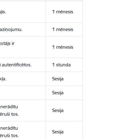
jis.
1 mēnesis
 paziņojumu.
1 mēnesis
otājs ir
1 mēnesis
 autentificētos.
1 stunda
kļa.
Sesija
Sesija
 nerādītu
Sesija
ēruši tos.
 nerādītu
Sesija
ēruši tos.