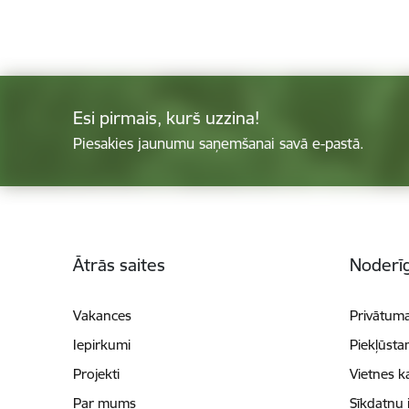
Esi pirmais, kurš uzzina!
Piesakies jaunumu saņemšanai savā e-pastā.
Kājene
Ātrās saites
Noderīg
Vakances
Privātuma
Iepirkumi
Piekļūsta
Projekti
Vietnes k
Par mums
Sīkdatņu 