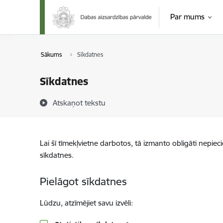
Pāriet uz lapas saturu
Par mums
Sākums
Sīkdatnes
Sīkdatnes
Atskaņot tekstu
Lai šī tīmekļvietne darbotos, tā izmanto obligāti nepiec
sīkdatnes.
Pielāgot sīkdatnes
Lūdzu, atzīmējiet savu izvēli: