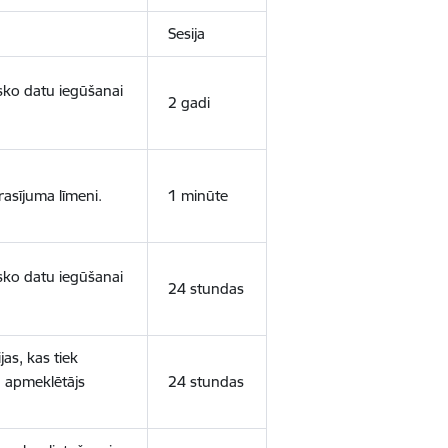
Sesija
isko datu iegūšanai
2 gadi
rasījuma līmeni.
1 minūte
isko datu iegūšanai
24 stundas
as, kas tiek
ā apmeklētājs
24 stundas