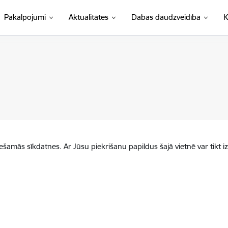
Pakalpojumi
Aktualitātes
Dabas daudzveidība
K
iešamās sīkdatnes. Ar Jūsu piekrišanu papildus šajā vietnē var tikt i