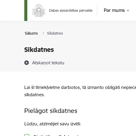
Pāriet uz lapas saturu
Par mums
Sākums
Sīkdatnes
Sīkdatnes
Atskaņot tekstu
Lai šī tīmekļvietne darbotos, tā izmanto obligāti nepiec
sīkdatnes.
Pielāgot sīkdatnes
Lūdzu, atzīmējiet savu izvēli: