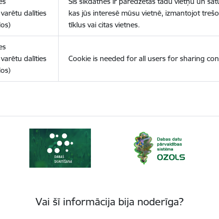
es
Šīs sīkdatnes ir paredzētas tādu vietņu un sat
varētu dalīties
kas jūs interesē mūsu vietnē, izmantojot treš
los)
tīklus vai citas vietnes.
es
varētu dalīties
Cookie is needed for all users for sharing con
los)
Vai šī informācija bija noderīga?