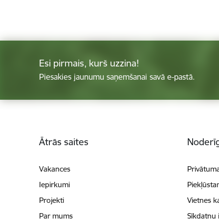
Esi pirmais, kurš uzzina!
Piesakies jaunumu saņemšanai savā e-pastā.
Kājene
Ātrās saites
Noderīg
Vakances
Privātuma
Iepirkumi
Piekļūsta
Projekti
Vietnes k
Par mums
Sīkdatņu 