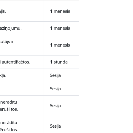
jis.
1 mēnesis
 paziņojumu.
1 mēnesis
otājs ir
1 mēnesis
 autentificētos.
1 stunda
kļa.
Sesija
Sesija
 nerādītu
Sesija
ēruši tos.
 nerādītu
Sesija
ēruši tos.