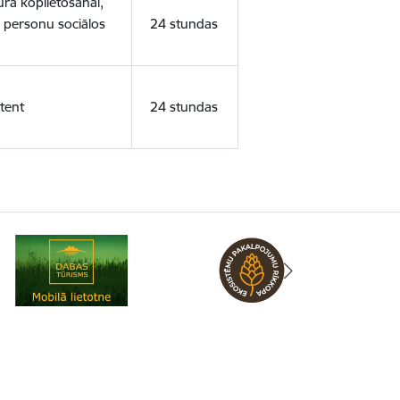
ura koplietošanai,
o personu sociālos
24 stundas
tent
24 stundas