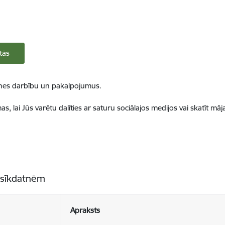
tās
ietnes darbību un pakalpojumus.
, lai Jūs varētu dalīties ar saturu sociālajos medijos vai skatīt mā
 sīkdatnēm
Apraksts