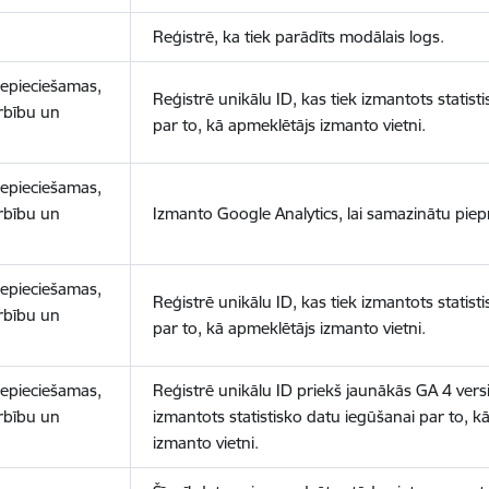
Reģistrē, ka tiek parādīts modālais logs.
nepieciešamas,
Reģistrē unikālu ID, kas tiek izmantots statist
arbību un
par to, kā apmeklētājs izmanto vietni.
nepieciešamas,
arbību un
Izmanto Google Analytics, lai samazinātu piep
nepieciešamas,
Reģistrē unikālu ID, kas tiek izmantots statist
arbību un
par to, kā apmeklētājs izmanto vietni.
nepieciešamas,
Reģistrē unikālu ID priekš jaunākās GA 4 versij
arbību un
izmantots statistisko datu iegūšanai par to, k
izmanto vietni.