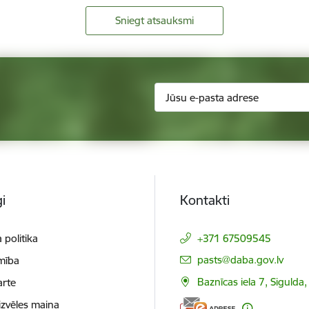
Sniegt atsauksmi
i
Kontakti
 politika
+371 67509545
E-pasts:
pasts@daba.gov.lv
mība
Baznīcas iela 7, Sigulda
arte
izvēles maiņa