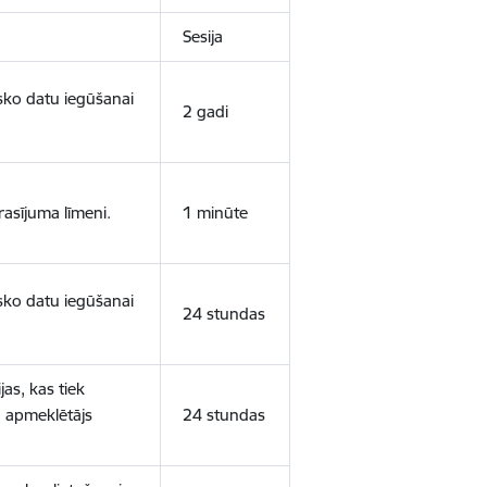
Sesija
isko datu iegūšanai
2 gadi
rasījuma līmeni.
1 minūte
isko datu iegūšanai
24 stundas
as, kas tiek
ā apmeklētājs
24 stundas