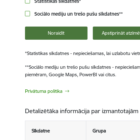
Statistikas sīkdatnes
*
Sociālo mediju un trešo pušu sīkdatnes
**
Noraidīt
Apstiprināt atzīmē
*
Statistikas sīkdatnes - nepieciešamas, lai uzlabotu v
**
Sociālo mediju un trešo pušu sīkdatnes - nepieciešamas
piemēram, Google Maps, PowerBI vai citus.
Privātuma politika
Detalizētāka informācija par izmantotajām
Sīkdatne
Grupa