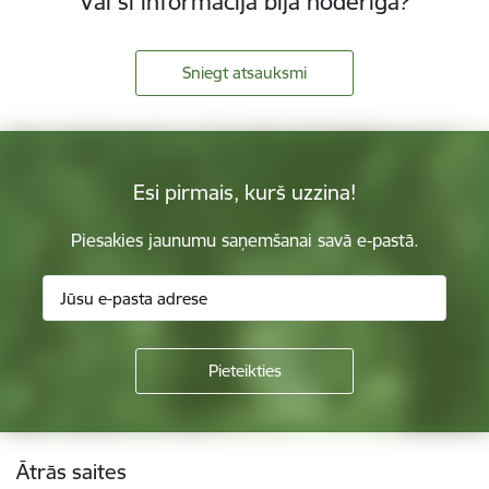
Vai šī informācija bija noderīga?
Sniegt atsauksmi
Esi pirmais, kurš uzzina!
Piesakies jaunumu saņemšanai savā e-pastā.
Kājene
Ātrās saites