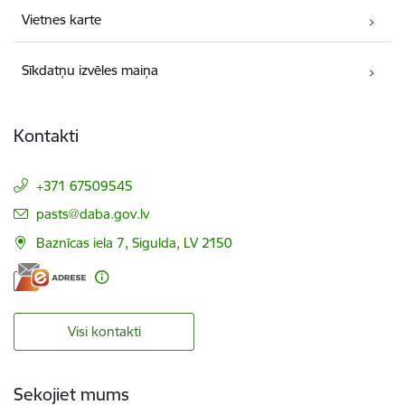
Vietnes karte
Sīkdatņu izvēles maiņa
Kontakti
+371 67509545
E-pasts:
pasts@daba.gov.lv
Baznīcas iela 7, Sigulda, LV 2150
Visi kontakti
Sekojiet mums