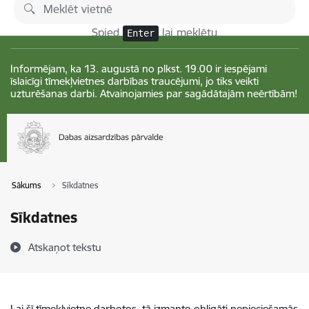
Pāriet uz lapas saturu
Izmaiņas
Spied
lai meklētu
Enter
Informējam, ka 13. augustā no plkst. 19.00 ir iespējami
īslaicīgi tīmekļvietnes darbības traucējumi, jo tiks veikti
uzturēšanas darbi. Atvainojamies par sagādātajām neērtībām!
Sākums
Sīkdatnes
Sīkdatnes
Atskaņot tekstu
Lai šī tīmekļvietne darbotos, tā izmanto obligāti nepieciešamās