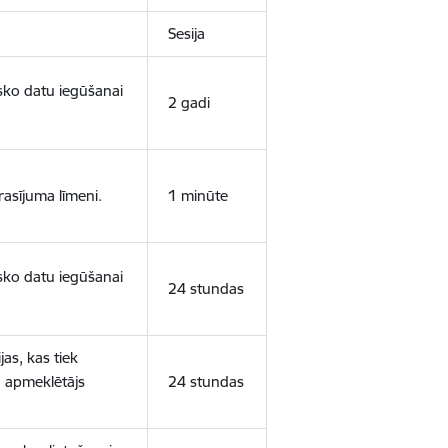
Sesija
isko datu iegūšanai
2 gadi
rasījuma līmeni.
1 minūte
isko datu iegūšanai
24 stundas
as, kas tiek
ā apmeklētājs
24 stundas