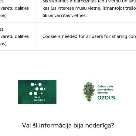
es
Šīs sīkdatnes ir paredzētas tādu vietņu un sat
varētu dalīties
kas jūs interesē mūsu vietnē, izmantojot treš
los)
tīklus vai citas vietnes.
es
varētu dalīties
Cookie is needed for all users for sharing con
los)
Vai šī informācija bija noderīga?