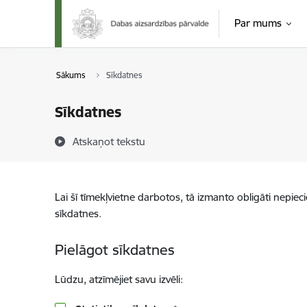
Pāriet uz lapas saturu
Par mums
Sākums
Sīkdatnes
Sīkdatnes
Atskaņot tekstu
Lai šī tīmekļvietne darbotos, tā izmanto obligāti nepiec
sīkdatnes.
Pielāgot sīkdatnes
Lūdzu, atzīmējiet savu izvēli: