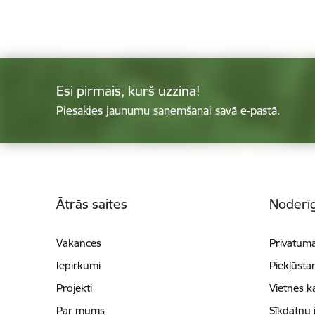
Esi pirmais, kurš uzzina!
Piesakies jaunumu saņemšanai savā e-pastā.
Kājene
Ātrās saites
Noderīg
Vakances
Privātuma
Iepirkumi
Piekļūsta
Projekti
Vietnes k
Par mums
Sīkdatņu 