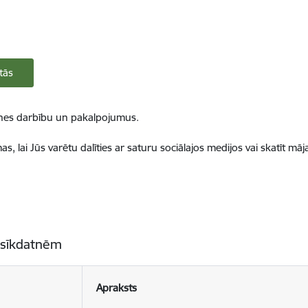
tās
ietnes darbību un pakalpojumus.
, lai Jūs varētu dalīties ar saturu sociālajos medijos vai skatīt mā
 sīkdatnēm
Apraksts