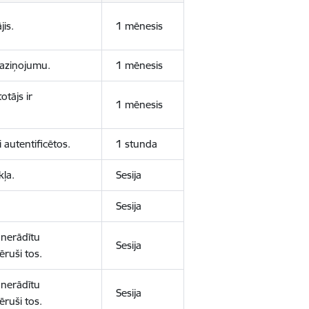
jis.
1 mēnesis
 paziņojumu.
1 mēnesis
otājs ir
1 mēnesis
 autentificētos.
1 stunda
kļa.
Sesija
Sesija
 nerādītu
Sesija
ēruši tos.
 nerādītu
Sesija
ēruši tos.