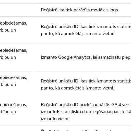
Reģistrē, ka tiek parādīts modālais logs.
nepieciešamas,
Reģistrē unikālu ID, kas tiek izmantots statist
arbību un
par to, kā apmeklētājs izmanto vietni.
nepieciešamas,
arbību un
Izmanto Google Analytics, lai samazinātu piep
nepieciešamas,
Reģistrē unikālu ID, kas tiek izmantots statist
arbību un
par to, kā apmeklētājs izmanto vietni.
nepieciešamas,
Reģistrē unikālu ID priekš jaunākās GA 4 versij
arbību un
izmantots statistisko datu iegūšanai par to, k
izmanto vietni.