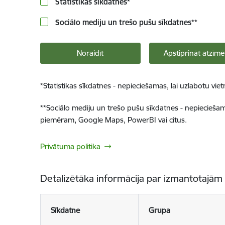
Statistikas sīkdatnes
*
Sociālo mediju un trešo pušu sīkdatnes
**
Noraidīt
Apstiprināt atzīmē
*
Statistikas sīkdatnes - nepieciešamas, lai uzlabotu v
**
Sociālo mediju un trešo pušu sīkdatnes - nepieciešamas
piemēram, Google Maps, PowerBI vai citus.
Privātuma politika
Detalizētāka informācija par izmantotajām
Sīkdatne
Grupa