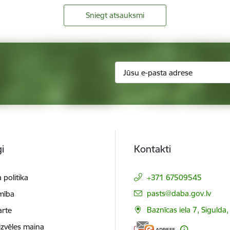
Sniegt atsauksmi
i
Kontakti
 politika
+371 67509545
E-pasts:
pasts@daba.gov.lv
mība
Baznīcas iela 7, Sigulda
arte
izvēles maiņa