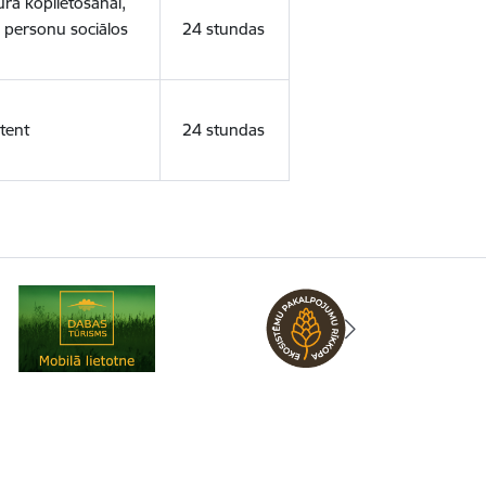
ura koplietošanai,
o personu sociālos
24 stundas
tent
24 stundas