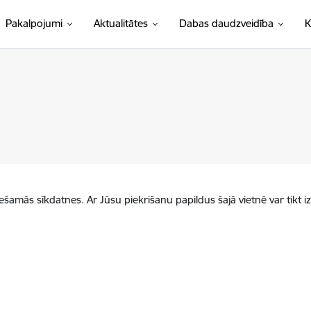
Pakalpojumi
Aktualitātes
Dabas daudzveidība
K
iešamās sīkdatnes. Ar Jūsu piekrišanu papildus šajā vietnē var tikt i