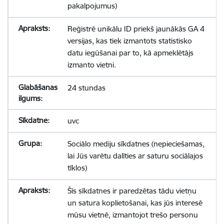
pakalpojumus)
Reģistrē unikālu ID priekš jaunākās GA 4
versijas, kas tiek izmantots statistisko
datu iegūšanai par to, kā apmeklētājs
izmanto vietni.
24 stundas
uvc
Sociālo mediju sīkdatnes (nepieciešamas,
lai Jūs varētu dalīties ar saturu sociālajos
tīklos)
Šīs sīkdatnes ir paredzētas tādu vietņu
un satura koplietošanai, kas jūs interesē
mūsu vietnē, izmantojot trešo personu