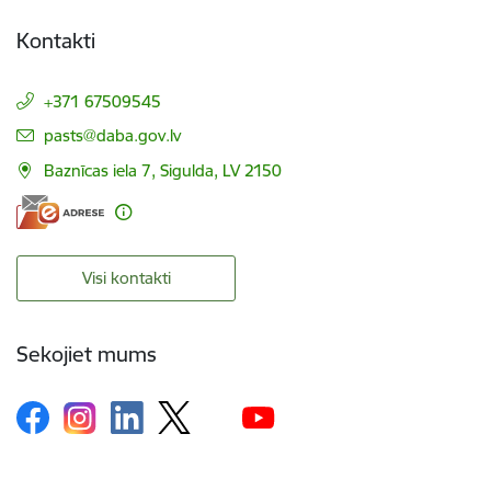
Kontakti
+371 67509545
E-pasts:
pasts@daba.gov.lv
Baznīcas iela 7, Sigulda, LV 2150
Visi kontakti
Sekojiet mums