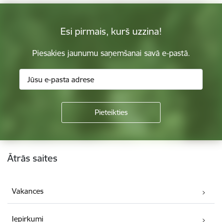
Esi pirmais, kurš uzzina!
Piesakies jaunumu saņemšanai savā e-pastā.
Kājene
Ātrās saites
Vakances
Iepirkumi