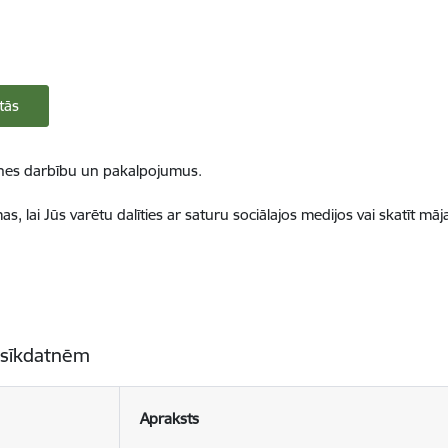
tās
ietnes darbību un pakalpojumus.
, lai Jūs varētu dalīties ar saturu sociālajos medijos vai skatīt mā
 sīkdatnēm
Apraksts