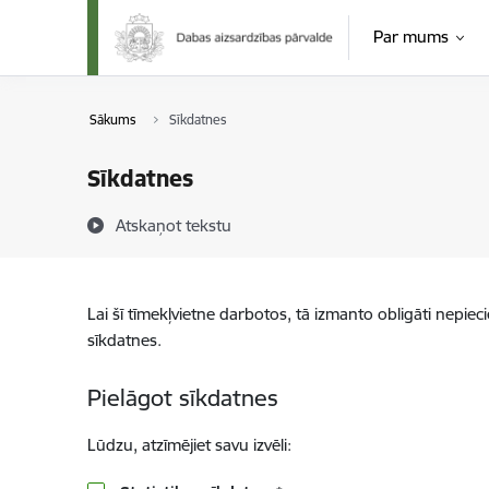
Pāriet uz lapas saturu
Par mums
Sākums
Sīkdatnes
Sīkdatnes
Atskaņot tekstu
Lai šī tīmekļvietne darbotos, tā izmanto obligāti nepiec
sīkdatnes.
Pielāgot sīkdatnes
Lūdzu, atzīmējiet savu izvēli: