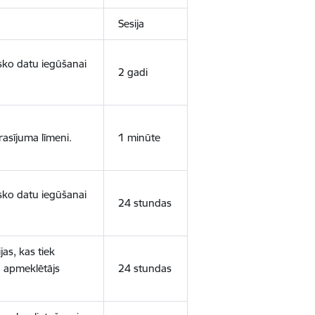
Sesija
isko datu iegūšanai
2 gadi
rasījuma līmeni.
1 minūte
isko datu iegūšanai
24 stundas
as, kas tiek
ā apmeklētājs
24 stundas