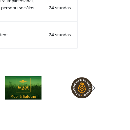
ura koplietošanai,
o personu sociālos
24 stundas
tent
24 stundas