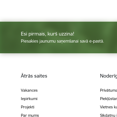
Esi pirmais, kurš uzzina!
Piesakies jaunumu saņemšanai savā e-pastā.
Kājene
Ātrās saites
Noderīg
Vakances
Privātuma
Iepirkumi
Piekļūsta
Projekti
Vietnes k
Par mums
Sīkdatņu 