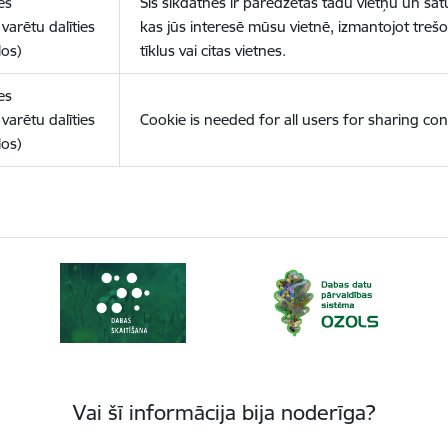
es
Šīs sīkdatnes ir paredzētas tādu vietņu un sat
varētu dalīties
kas jūs interesē mūsu vietnē, izmantojot treš
los)
tīklus vai citas vietnes.
es
varētu dalīties
Cookie is needed for all users for sharing con
los)
Vai šī informācija bija noderīga?