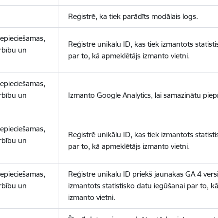
Reģistrē, ka tiek parādīts modālais logs.
nepieciešamas,
Reģistrē unikālu ID, kas tiek izmantots statist
arbību un
par to, kā apmeklētājs izmanto vietni.
nepieciešamas,
arbību un
Izmanto Google Analytics, lai samazinātu piep
nepieciešamas,
Reģistrē unikālu ID, kas tiek izmantots statist
arbību un
par to, kā apmeklētājs izmanto vietni.
nepieciešamas,
Reģistrē unikālu ID priekš jaunākās GA 4 versij
arbību un
izmantots statistisko datu iegūšanai par to, k
izmanto vietni.