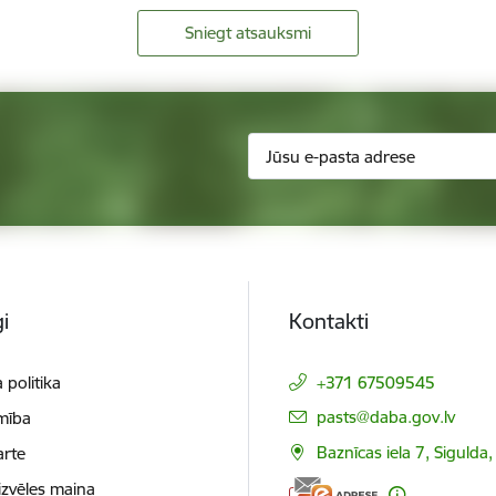
Sniegt atsauksmi
i
Kontakti
 politika
+371 67509545
E-pasts:
pasts@daba.gov.lv
mība
Baznīcas iela 7, Sigulda
arte
izvēles maiņa