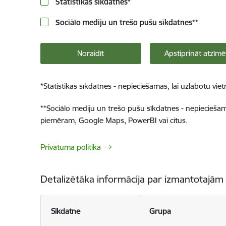
Statistikas sīkdatnes
*
Sociālo mediju un trešo pušu sīkdatnes
**
Noraidīt
Apstiprināt atzīmē
*
Statistikas sīkdatnes - nepieciešamas, lai uzlabotu v
**
Sociālo mediju un trešo pušu sīkdatnes - nepieciešamas
piemēram, Google Maps, PowerBI vai citus.
Privātuma politika
Detalizētāka informācija par izmantotajām
Sīkdatne
Grupa