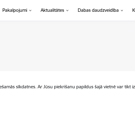
Pakalpojumi
Aktualitātes
Dabas daudzveidība
K
iešamās sīkdatnes. Ar Jūsu piekrišanu papildus šajā vietnē var tikt i