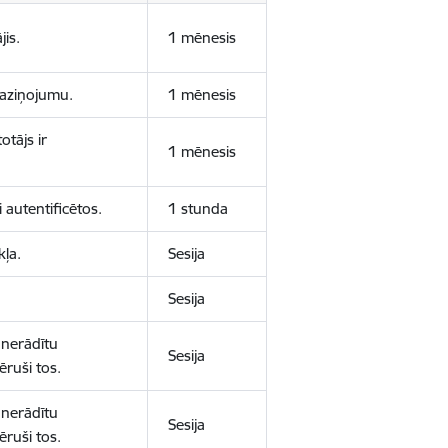
jis.
1 mēnesis
 paziņojumu.
1 mēnesis
otājs ir
1 mēnesis
 autentificētos.
1 stunda
kļa.
Sesija
Sesija
 nerādītu
Sesija
ēruši tos.
 nerādītu
Sesija
ēruši tos.