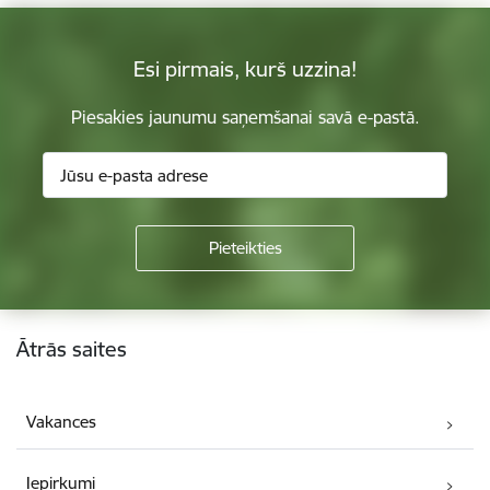
Esi pirmais, kurš uzzina!
Piesakies jaunumu saņemšanai savā e-pastā.
Kājene
Ātrās saites
Vakances
Iepirkumi