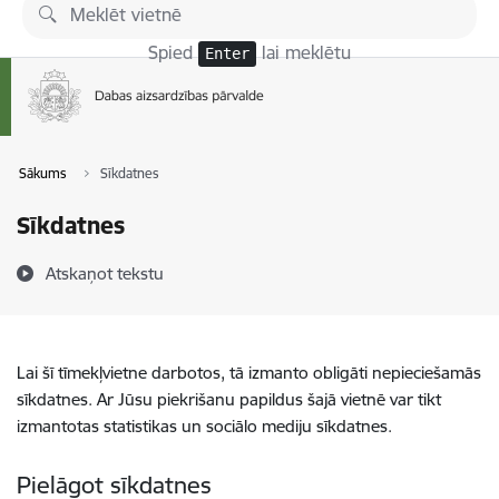
Pāriet uz lapas saturu
Spied
lai meklētu
Enter
Sākums
Sīkdatnes
Sīkdatnes
Atskaņot tekstu
Lai šī tīmekļvietne darbotos, tā izmanto obligāti nepieciešamās
sīkdatnes. Ar Jūsu piekrišanu papildus šajā vietnē var tikt
izmantotas statistikas un sociālo mediju sīkdatnes.
Pielāgot sīkdatnes