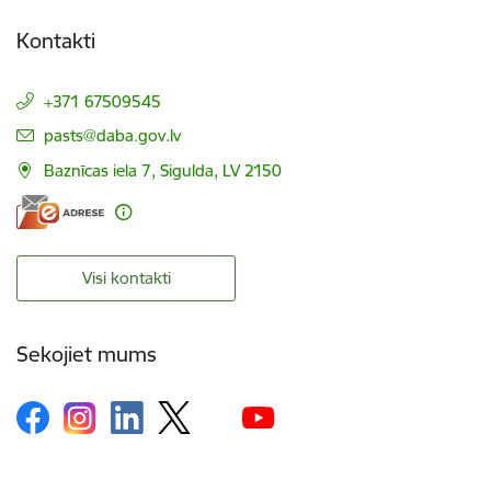
Kontakti
+371 67509545
E-pasts:
pasts@daba.gov.lv
Baznīcas iela 7, Sigulda, LV 2150
Visi kontakti
Sekojiet mums