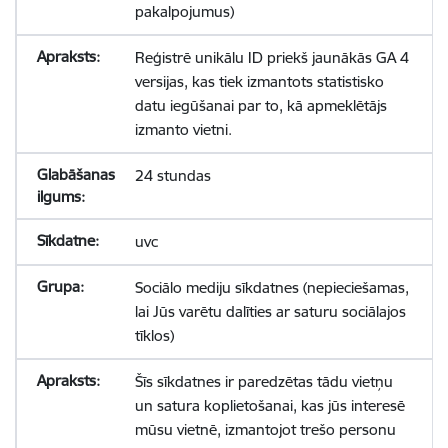
pakalpojumus)
Reģistrē unikālu ID priekš jaunākās GA 4
versijas, kas tiek izmantots statistisko
datu iegūšanai par to, kā apmeklētājs
izmanto vietni.
24 stundas
uvc
Sociālo mediju sīkdatnes (nepieciešamas,
lai Jūs varētu dalīties ar saturu sociālajos
tīklos)
Šīs sīkdatnes ir paredzētas tādu vietņu
un satura koplietošanai, kas jūs interesē
mūsu vietnē, izmantojot trešo personu