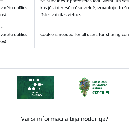
es
Šīs sīkdatnes ir paredzētas tādu vietņu un sat
varētu dalīties
kas jūs interesē mūsu vietnē, izmantojot treš
los)
tīklus vai citas vietnes.
es
varētu dalīties
Cookie is needed for all users for sharing con
los)
Vai šī informācija bija noderīga?