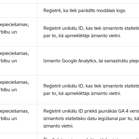
Reģistrē, ka tiek parādīts modālais logs.
nepieciešamas,
Reģistrē unikālu ID, kas tiek izmantots statist
arbību un
par to, kā apmeklētājs izmanto vietni.
nepieciešamas,
arbību un
Izmanto Google Analytics, lai samazinātu piep
nepieciešamas,
Reģistrē unikālu ID, kas tiek izmantots statist
arbību un
par to, kā apmeklētājs izmanto vietni.
nepieciešamas,
Reģistrē unikālu ID priekš jaunākās GA 4 versij
arbību un
izmantots statistisko datu iegūšanai par to, k
izmanto vietni.