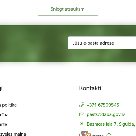
Sniegt atsauksmi
i
Kontakti
 politika
+371 67509545
E-pasts:
pasts@daba.gov.lv
mība
Baznīcas iela 7, Sigulda
arte
izvēles maiņa