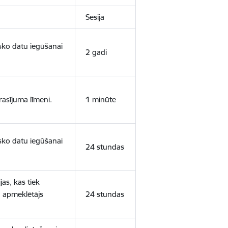
Sesija
isko datu iegūšanai
2 gadi
rasījuma līmeni.
1 minūte
isko datu iegūšanai
24 stundas
as, kas tiek
ā apmeklētājs
24 stundas