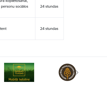
ura koplietošanai,
o personu sociālos
24 stundas
tent
24 stundas