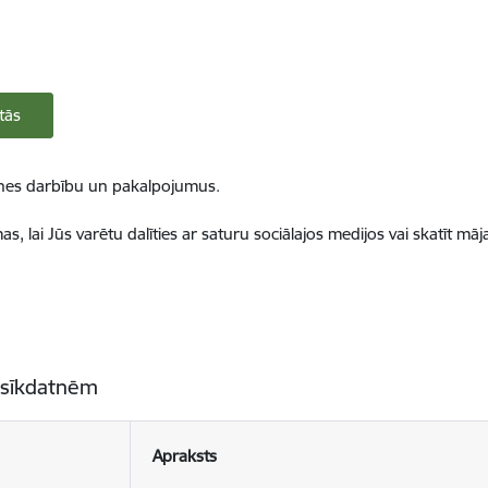
tās
ietnes darbību un pakalpojumus.
, lai Jūs varētu dalīties ar saturu sociālajos medijos vai skatīt mā
 sīkdatnēm
Apraksts