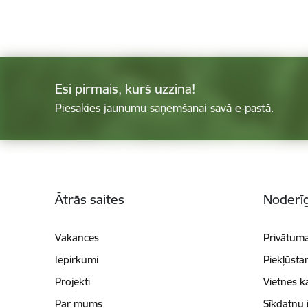
Esi pirmais, kurš uzzina!
Piesakies jaunumu saņemšanai savā e-pastā.
Kājene
Ātrās saites
Noderīg
Vakances
Privātuma
Iepirkumi
Piekļūsta
Projekti
Vietnes k
Par mums
Sīkdatņu 