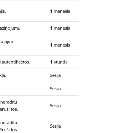
jis.
1 mēnesis
 paziņojumu.
1 mēnesis
otājs ir
1 mēnesis
 autentificētos.
1 stunda
kļa.
Sesija
Sesija
 nerādītu
Sesija
ēruši tos.
 nerādītu
Sesija
ēruši tos.