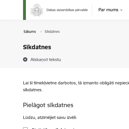
Pāriet uz lapas saturu
Par mums
Sākums
Sīkdatnes
Sīkdatnes
Atskaņot tekstu
Lai šī tīmekļvietne darbotos, tā izmanto obligāti nepiec
sīkdatnes.
Pielāgot sīkdatnes
Lūdzu, atzīmējiet savu izvēli: