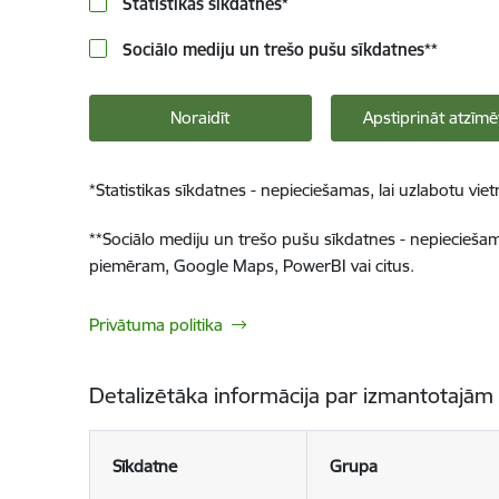
Statistikas sīkdatnes
*
Sociālo mediju un trešo pušu sīkdatnes
**
Noraidīt
Apstiprināt atzīmē
*
Statistikas sīkdatnes - nepieciešamas, lai uzlabotu v
**
Sociālo mediju un trešo pušu sīkdatnes - nepieciešamas
piemēram, Google Maps, PowerBI vai citus.
Privātuma politika
Detalizētāka informācija par izmantotajām
Sīkdatne
Grupa