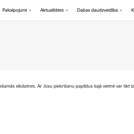
Pakalpojumi
Aktualitātes
Dabas daudzveidība
K
iešamās sīkdatnes. Ar Jūsu piekrišanu papildus šajā vietnē var tikt i