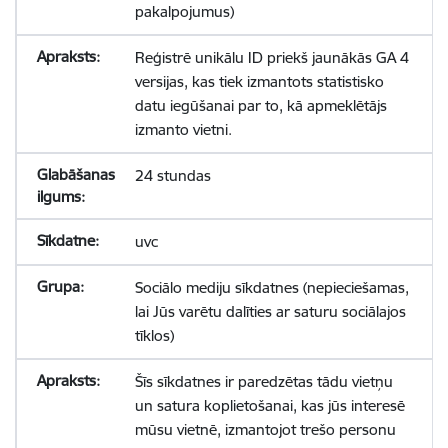
pakalpojumus)
Reģistrē unikālu ID priekš jaunākās GA 4
versijas, kas tiek izmantots statistisko
datu iegūšanai par to, kā apmeklētājs
izmanto vietni.
24 stundas
uvc
Sociālo mediju sīkdatnes (nepieciešamas,
lai Jūs varētu dalīties ar saturu sociālajos
tīklos)
Šīs sīkdatnes ir paredzētas tādu vietņu
un satura koplietošanai, kas jūs interesē
mūsu vietnē, izmantojot trešo personu