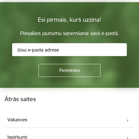
Esi pirmais, kurš uzzina!
Piesakies jaunumu saņemšanai savā e-pastā.
Kājene
Ātrās saites
Vakances
Iepirkumi