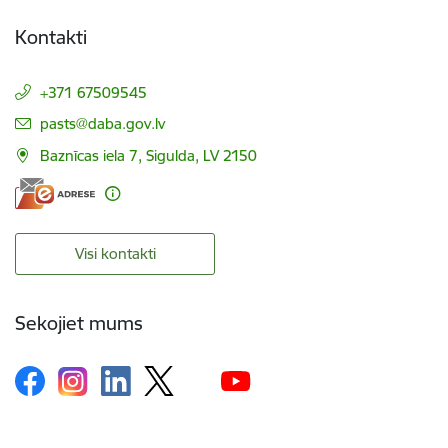
Kontakti
+371 67509545
E-pasts:
pasts@daba.gov.lv
Baznīcas iela 7, Sigulda, LV 2150
Visi kontakti
Sekojiet mums