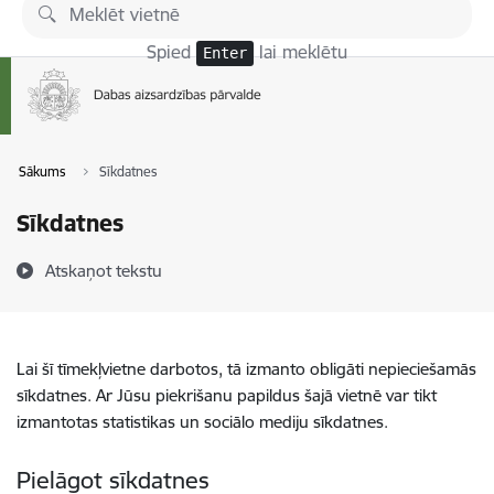
Pāriet uz lapas saturu
Spied
lai meklētu
Enter
Sākums
Sīkdatnes
Sīkdatnes
Atskaņot tekstu
Lai šī tīmekļvietne darbotos, tā izmanto obligāti nepieciešamās
sīkdatnes. Ar Jūsu piekrišanu papildus šajā vietnē var tikt
izmantotas statistikas un sociālo mediju sīkdatnes.
Pielāgot sīkdatnes