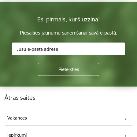
Esi pirmais, kurš uzzina!
Piesakies jaunumu saņemšanai savā e-pastā.
Kājene
Ātrās saites
Vakances
Iepirkumi