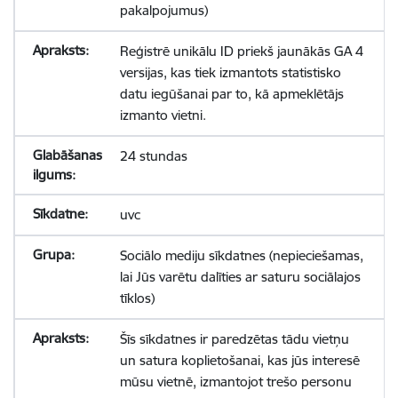
pakalpojumus)
Reģistrē unikālu ID priekš jaunākās GA 4
versijas, kas tiek izmantots statistisko
datu iegūšanai par to, kā apmeklētājs
izmanto vietni.
24 stundas
uvc
Sociālo mediju sīkdatnes (nepieciešamas,
lai Jūs varētu dalīties ar saturu sociālajos
tīklos)
Šīs sīkdatnes ir paredzētas tādu vietņu
un satura koplietošanai, kas jūs interesē
mūsu vietnē, izmantojot trešo personu