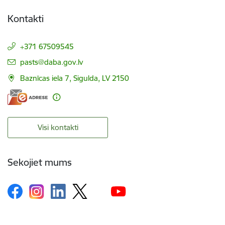
Kontakti
+371 67509545
E-pasts:
pasts@daba.gov.lv
Baznīcas iela 7, Sigulda, LV 2150
Visi kontakti
Sekojiet mums