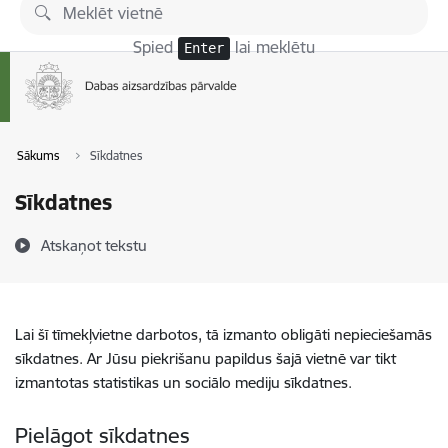
Pāriet uz lapas saturu
Spied
lai meklētu
Enter
Sākums
Sīkdatnes
Sīkdatnes
Atskaņot tekstu
Lai šī tīmekļvietne darbotos, tā izmanto obligāti nepieciešamās
sīkdatnes. Ar Jūsu piekrišanu papildus šajā vietnē var tikt
izmantotas statistikas un sociālo mediju sīkdatnes.
Pielāgot sīkdatnes