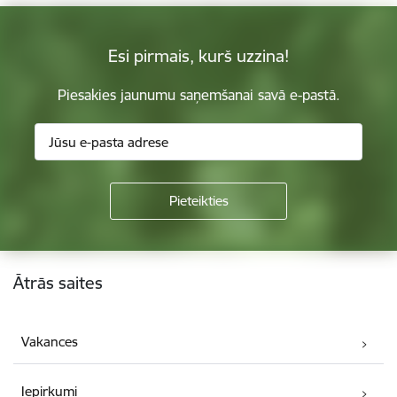
Esi pirmais, kurš uzzina!
Piesakies jaunumu saņemšanai savā e-pastā.
Kājene
Ātrās saites
Vakances
Iepirkumi