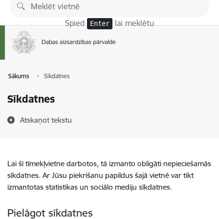
Pāriet uz lapas saturu
Spied
lai meklētu
Enter
Sākums
Sīkdatnes
Sīkdatnes
Atskaņot tekstu
Lai šī tīmekļvietne darbotos, tā izmanto obligāti nepieciešamās
sīkdatnes. Ar Jūsu piekrišanu papildus šajā vietnē var tikt
izmantotas statistikas un sociālo mediju sīkdatnes.
Pielāgot sīkdatnes