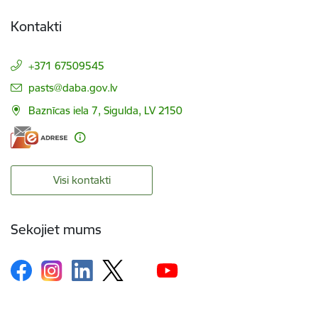
Kontakti
+371 67509545
E-pasts:
pasts@daba.gov.lv
Baznīcas iela 7, Sigulda, LV 2150
Visi kontakti
Sekojiet mums