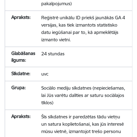
pakalpojumus)
Reģistrē unikālu ID priekš jaunākās GA 4
versijas, kas tiek izmantots statistisko
datu iegūšanai par to, kā apmeklētājs
izmanto vietni.
24 stundas
uvc
Sociālo mediju sīkdatnes (nepieciešamas,
lai Jūs varētu dalīties ar saturu sociālajos
tīklos)
Šīs sīkdatnes ir paredzētas tādu vietņu
un satura koplietošanai, kas jūs interesē
mūsu vietnē, izmantojot trešo personu