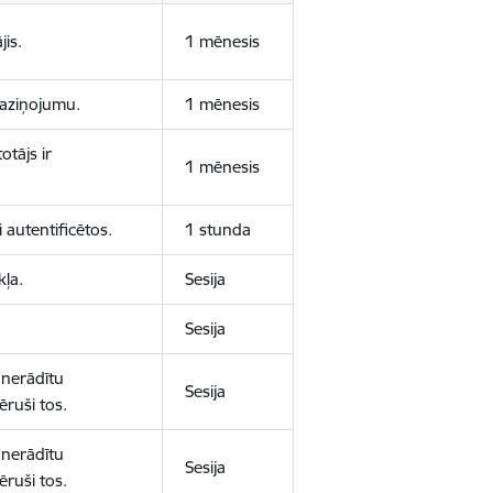
jis.
1 mēnesis
 paziņojumu.
1 mēnesis
otājs ir
1 mēnesis
 autentificētos.
1 stunda
kļa.
Sesija
Sesija
 nerādītu
Sesija
ēruši tos.
 nerādītu
Sesija
ēruši tos.