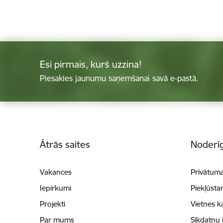
Esi pirmais, kurš uzzina!
Piesakies jaunumu saņemšanai savā e-pastā.
Kājene
Ātrās saites
Noderīg
Vakances
Privātuma
Iepirkumi
Piekļūsta
Projekti
Vietnes k
Par mums
Sīkdatņu 