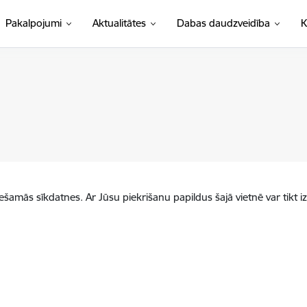
Pakalpojumi
Aktualitātes
Dabas daudzveidība
K
iešamās sīkdatnes. Ar Jūsu piekrišanu papildus šajā vietnē var tikt i