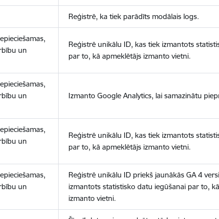
Reģistrē, ka tiek parādīts modālais logs.
nepieciešamas,
Reģistrē unikālu ID, kas tiek izmantots statist
arbību un
par to, kā apmeklētājs izmanto vietni.
nepieciešamas,
arbību un
Izmanto Google Analytics, lai samazinātu piep
nepieciešamas,
Reģistrē unikālu ID, kas tiek izmantots statist
arbību un
par to, kā apmeklētājs izmanto vietni.
nepieciešamas,
Reģistrē unikālu ID priekš jaunākās GA 4 versij
arbību un
izmantots statistisko datu iegūšanai par to, k
izmanto vietni.