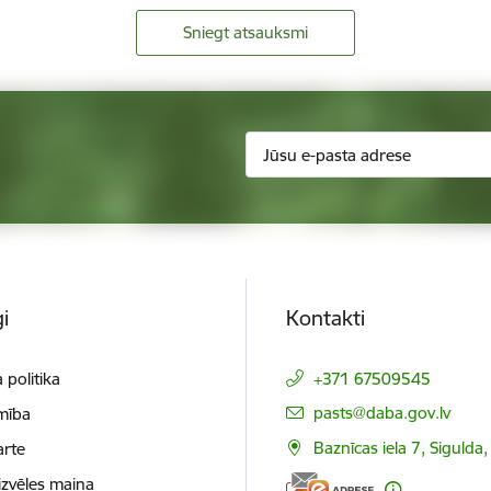
Sniegt atsauksmi
i
Kontakti
 politika
+371 67509545
E-pasts:
pasts@daba.gov.lv
mība
Baznīcas iela 7, Sigulda
arte
izvēles maiņa