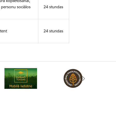
ura koplietošanai,
o personu sociālos
24 stundas
tent
24 stundas