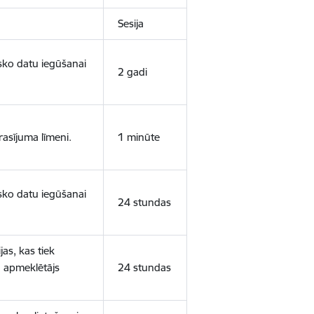
Sesija
isko datu iegūšanai
2 gadi
rasījuma līmeni.
1 minūte
isko datu iegūšanai
24 stundas
as, kas tiek
ā apmeklētājs
24 stundas