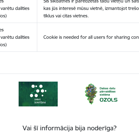
es
Šīs sīkdatnes ir paredzētas tādu vietņu un sat
varētu dalīties
kas jūs interesē mūsu vietnē, izmantojot treš
los)
tīklus vai citas vietnes.
es
varētu dalīties
Cookie is needed for all users for sharing con
los)
Vai šī informācija bija noderīga?