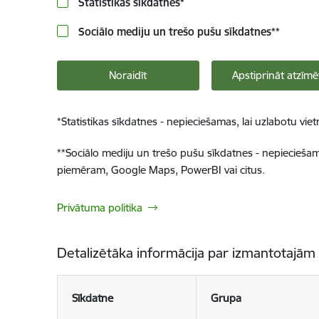
Statistikas sīkdatnes
*
Sociālo mediju un trešo pušu sīkdatnes
**
Noraidīt
Apstiprināt atzīmē
*
Statistikas sīkdatnes - nepieciešamas, lai uzlabotu v
**
Sociālo mediju un trešo pušu sīkdatnes - nepieciešamas
piemēram, Google Maps, PowerBI vai citus.
Privātuma politika
Detalizētāka informācija par izmantotajām
Sīkdatne
Grupa