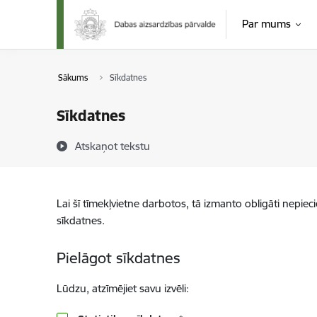
Pāriet uz lapas saturu
Par mums
Sākums
Sīkdatnes
Sīkdatnes
Atskaņot tekstu
Lai šī tīmekļvietne darbotos, tā izmanto obligāti nepiec
sīkdatnes.
Pielāgot sīkdatnes
Lūdzu, atzīmējiet savu izvēli: