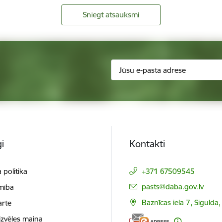
Sniegt atsauksmi
i
Kontakti
 politika
+371 67509545
E-pasts:
pasts@daba.gov.lv
mība
Baznīcas iela 7, Sigulda
arte
izvēles maiņa