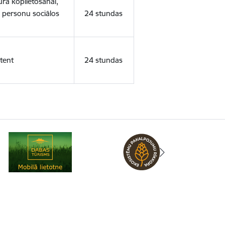
ura koplietošanai,
o personu sociālos
24 stundas
tent
24 stundas