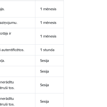
jis.
1 mēnesis
 paziņojumu.
1 mēnesis
otājs ir
1 mēnesis
 autentificētos.
1 stunda
kļa.
Sesija
Sesija
 nerādītu
Sesija
ēruši tos.
 nerādītu
Sesija
ēruši tos.