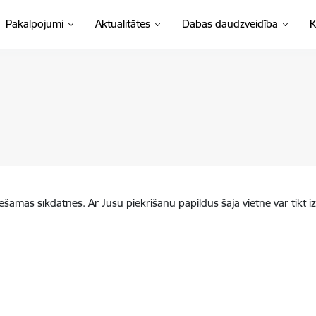
Pakalpojumi
Aktualitātes
Dabas daudzveidība
K
iešamās sīkdatnes. Ar Jūsu piekrišanu papildus šajā vietnē var tikt i