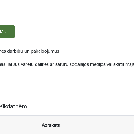
tās
ietnes darbību un pakalpojumus.
, lai Jūs varētu dalīties ar saturu sociālajos medijos vai skatīt mā
 sīkdatnēm
Apraksts