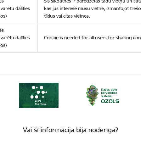
es
Šīs sīkdatnes ir paredzētas tādu vietņu un sat
varētu dalīties
kas jūs interesē mūsu vietnē, izmantojot treš
los)
tīklus vai citas vietnes.
es
varētu dalīties
Cookie is needed for all users for sharing con
los)
Vai šī informācija bija noderīga?