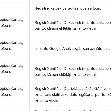
Reģistrē, ka tiek parādīts modālais logs.
nepieciešamas,
Reģistrē unikālu ID, kas tiek izmantots statist
arbību un
par to, kā apmeklētājs izmanto vietni.
nepieciešamas,
arbību un
Izmanto Google Analytics, lai samazinātu piep
nepieciešamas,
Reģistrē unikālu ID, kas tiek izmantots statist
arbību un
par to, kā apmeklētājs izmanto vietni.
nepieciešamas,
Reģistrē unikālu ID priekš jaunākās GA 4 versij
arbību un
izmantots statistisko datu iegūšanai par to, k
izmanto vietni.