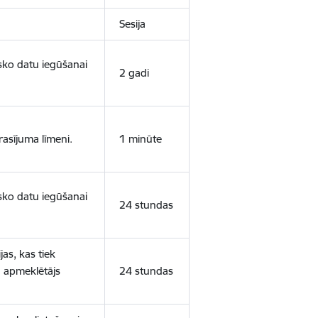
Sesija
isko datu iegūšanai
2 gadi
rasījuma līmeni.
1 minūte
isko datu iegūšanai
24 stundas
as, kas tiek
ā apmeklētājs
24 stundas