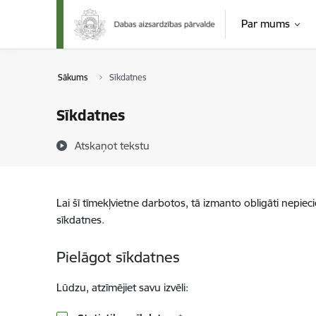
Pāriet uz lapas saturu
Par mums
Sākums
Sīkdatnes
Sīkdatnes
Atskaņot tekstu
Lai šī tīmekļvietne darbotos, tā izmanto obligāti nepiec
sīkdatnes.
Pielāgot sīkdatnes
Lūdzu, atzīmējiet savu izvēli: