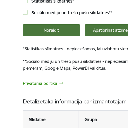
Statistikas sīkdatnes
*
Sociālo mediju un trešo pušu sīkdatnes
**
Noraidīt
Apstiprināt atzīmē
*
Statistikas sīkdatnes - nepieciešamas, lai uzlabotu v
**
Sociālo mediju un trešo pušu sīkdatnes - nepieciešamas
piemēram, Google Maps, PowerBI vai citus.
Privātuma politika
Detalizētāka informācija par izmantotajām
Sīkdatne
Grupa