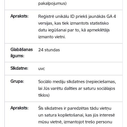
pakalpojumus)
Reģistrē unikālu ID priekš jaunākās GA 4
versijas, kas tiek izmantots statistisko
datu iegūšanai par to, kā apmeklētājs
izmanto vietni.
24 stundas
uvc
Sociālo mediju sīkdatnes (nepieciešamas,
lai Jūs varētu dalīties ar saturu sociālajos
tīklos)
Šīs sīkdatnes ir paredzētas tādu vietņu
un satura koplietošanai, kas jūs interesē
mūsu vietnē, izmantojot trešo personu