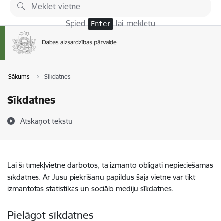
Pāriet uz lapas saturu
Spied
lai meklētu
Enter
Sākums
Sīkdatnes
Sīkdatnes
Atskaņot tekstu
Lai šī tīmekļvietne darbotos, tā izmanto obligāti nepieciešamās
sīkdatnes. Ar Jūsu piekrišanu papildus šajā vietnē var tikt
izmantotas statistikas un sociālo mediju sīkdatnes.
Pielāgot sīkdatnes