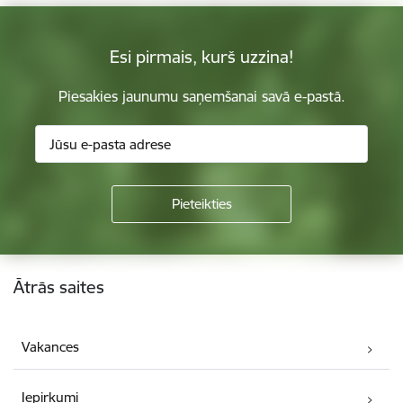
Esi pirmais, kurš uzzina!
Piesakies jaunumu saņemšanai savā e-pastā.
Kājene
Ātrās saites
Vakances
Iepirkumi