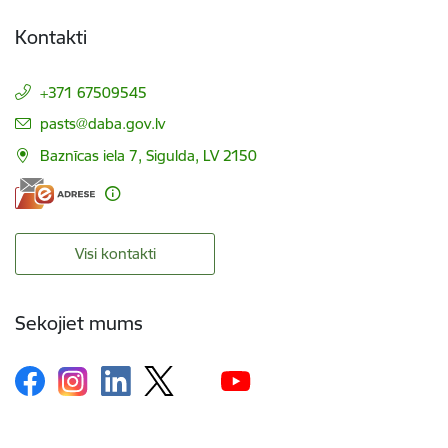
Kontakti
+371 67509545
E-pasts:
pasts@daba.gov.lv
Baznīcas iela 7, Sigulda, LV 2150
Visi kontakti
Sekojiet mums