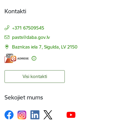
Kontakti
+371 67509545
E-pasts:
pasts@daba.gov.lv
Baznīcas iela 7, Sigulda, LV 2150
Visi kontakti
Sekojiet mums