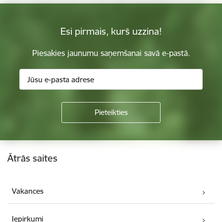
Esi pirmais, kurš uzzina!
Piesakies jaunumu saņemšanai savā e-pastā.
Kājene
Ātrās saites
Vakances
Iepirkumi