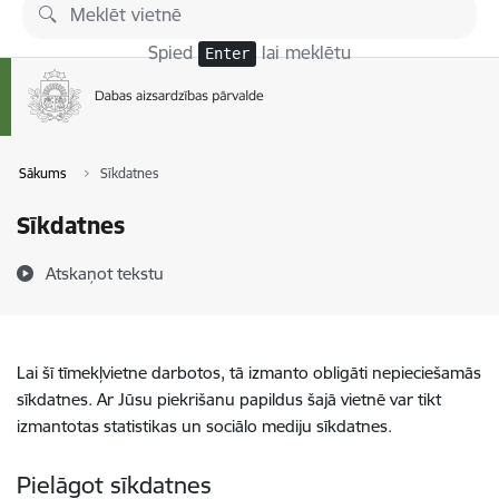
Pāriet uz lapas saturu
Spied
lai meklētu
Enter
Sākums
Sīkdatnes
Sīkdatnes
Atskaņot tekstu
Lai šī tīmekļvietne darbotos, tā izmanto obligāti nepieciešamās
sīkdatnes. Ar Jūsu piekrišanu papildus šajā vietnē var tikt
izmantotas statistikas un sociālo mediju sīkdatnes.
Pielāgot sīkdatnes