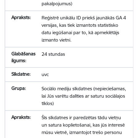
pakalpojumus)
Reģistrē unikālu ID priekš jaunākās GA 4
versijas, kas tiek izmantots statistisko
datu iegūšanai par to, kā apmeklētājs
izmanto vietni.
24 stundas
uvc
Sociālo mediju sīkdatnes (nepieciešamas,
lai Jūs varētu dalīties ar saturu sociālajos
tīklos)
Šīs sīkdatnes ir paredzētas tādu vietņu
un satura koplietošanai, kas jūs interesē
mūsu vietnē, izmantojot trešo personu