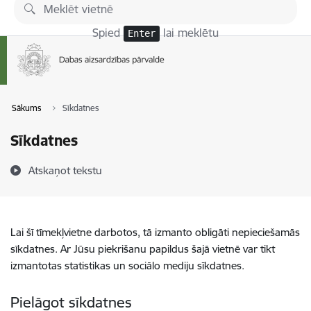
Pāriet uz lapas saturu
Spied
lai meklētu
Enter
Sākums
Sīkdatnes
Sīkdatnes
Atskaņot tekstu
Lai šī tīmekļvietne darbotos, tā izmanto obligāti nepieciešamās
sīkdatnes. Ar Jūsu piekrišanu papildus šajā vietnē var tikt
izmantotas statistikas un sociālo mediju sīkdatnes.
Pielāgot sīkdatnes