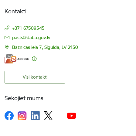
Kontakti
+371 67509545
E-pasts:
pasts@daba.gov.lv
Baznīcas iela 7, Sigulda, LV 2150
Visi kontakti
Sekojiet mums