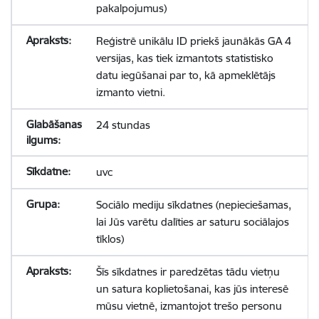
pakalpojumus)
Reģistrē unikālu ID priekš jaunākās GA 4
versijas, kas tiek izmantots statistisko
datu iegūšanai par to, kā apmeklētājs
izmanto vietni.
24 stundas
uvc
Sociālo mediju sīkdatnes (nepieciešamas,
lai Jūs varētu dalīties ar saturu sociālajos
tīklos)
Šīs sīkdatnes ir paredzētas tādu vietņu
un satura koplietošanai, kas jūs interesē
mūsu vietnē, izmantojot trešo personu