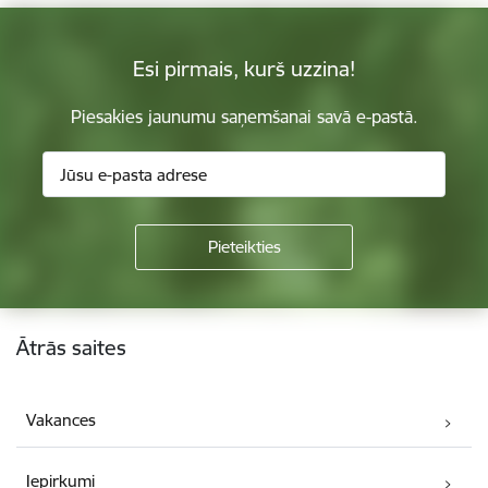
Esi pirmais, kurš uzzina!
Piesakies jaunumu saņemšanai savā e-pastā.
Kājene
Ātrās saites
Vakances
Iepirkumi