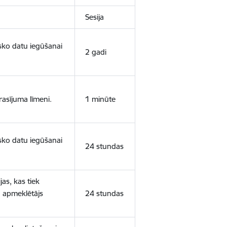
Sesija
isko datu iegūšanai
2 gadi
rasījuma līmeni.
1 minūte
isko datu iegūšanai
24 stundas
as, kas tiek
ā apmeklētājs
24 stundas