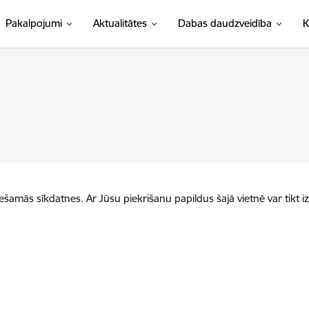
Pakalpojumi
Aktualitātes
Dabas daudzveidība
K
iešamās sīkdatnes. Ar Jūsu piekrišanu papildus šajā vietnē var tikt i