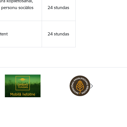
ura koplietošanai,
o personu sociālos
24 stundas
tent
24 stundas