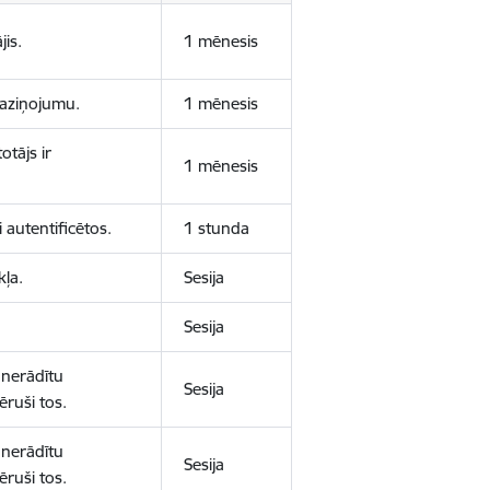
jis.
1 mēnesis
 paziņojumu.
1 mēnesis
otājs ir
1 mēnesis
 autentificētos.
1 stunda
kļa.
Sesija
Sesija
 nerādītu
Sesija
ēruši tos.
 nerādītu
Sesija
ēruši tos.