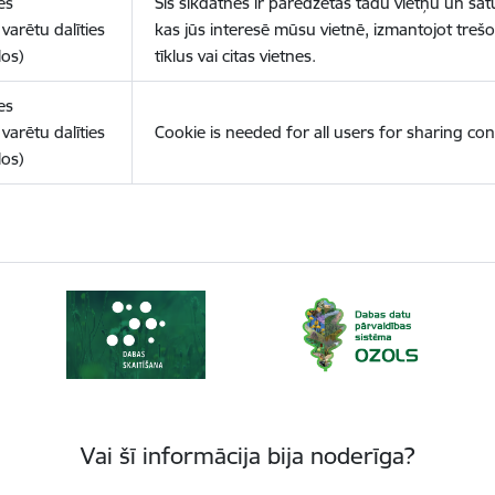
es
Šīs sīkdatnes ir paredzētas tādu vietņu un sat
varētu dalīties
kas jūs interesē mūsu vietnē, izmantojot treš
los)
tīklus vai citas vietnes.
es
varētu dalīties
Cookie is needed for all users for sharing con
los)
Vai šī informācija bija noderīga?