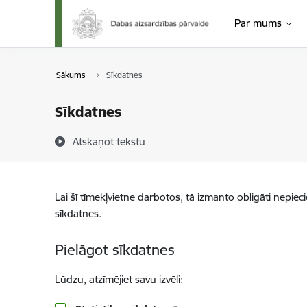
Pāriet uz lapas saturu
Par mums
Sākums
Sīkdatnes
Sīkdatnes
Atskaņot tekstu
Lai šī tīmekļvietne darbotos, tā izmanto obligāti nepiec
sīkdatnes.
Pielāgot sīkdatnes
Lūdzu, atzīmējiet savu izvēli: