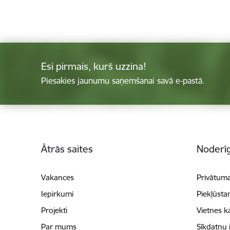
Esi pirmais, kurš uzzina!
Piesakies jaunumu saņemšanai savā e-pastā.
Kājene
Ātrās saites
Noderīg
Vakances
Privātuma
Iepirkumi
Piekļūsta
Projekti
Vietnes k
Par mums
Sīkdatņu 