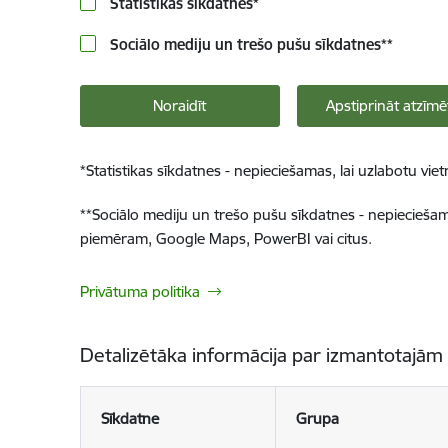
Statistikas sīkdatnes
*
Sociālo mediju un trešo pušu sīkdatnes
**
Noraidīt
Apstiprināt atzīmē
*
Statistikas sīkdatnes - nepieciešamas, lai uzlabotu v
**
Sociālo mediju un trešo pušu sīkdatnes - nepieciešamas
piemēram, Google Maps, PowerBI vai citus.
Privātuma politika
Detalizētāka informācija par izmantotajām
Sīkdatne
Grupa