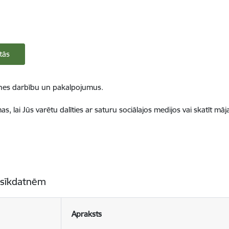
tās
ietnes darbību un pakalpojumus.
, lai Jūs varētu dalīties ar saturu sociālajos medijos vai skatīt mā
 sīkdatnēm
Apraksts