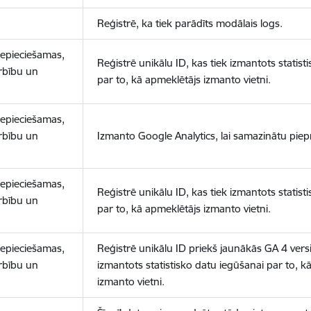
Reģistrē, ka tiek parādīts modālais logs.
nepieciešamas,
Reģistrē unikālu ID, kas tiek izmantots statist
arbību un
par to, kā apmeklētājs izmanto vietni.
nepieciešamas,
arbību un
Izmanto Google Analytics, lai samazinātu piep
nepieciešamas,
Reģistrē unikālu ID, kas tiek izmantots statist
arbību un
par to, kā apmeklētājs izmanto vietni.
nepieciešamas,
Reģistrē unikālu ID priekš jaunākās GA 4 versij
arbību un
izmantots statistisko datu iegūšanai par to, k
izmanto vietni.