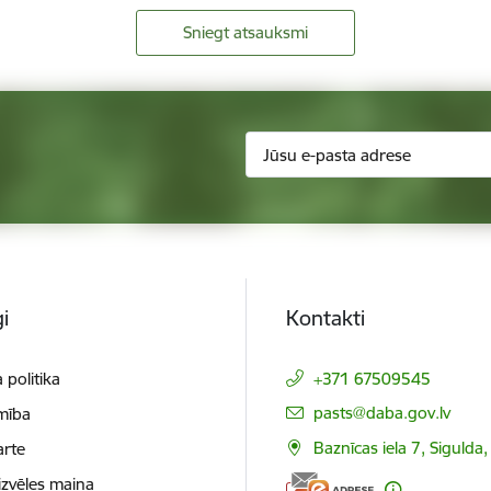
Sniegt atsauksmi
i
Kontakti
 politika
+371 67509545
E-pasts:
pasts@daba.gov.lv
mība
Baznīcas iela 7, Sigulda
arte
izvēles maiņa