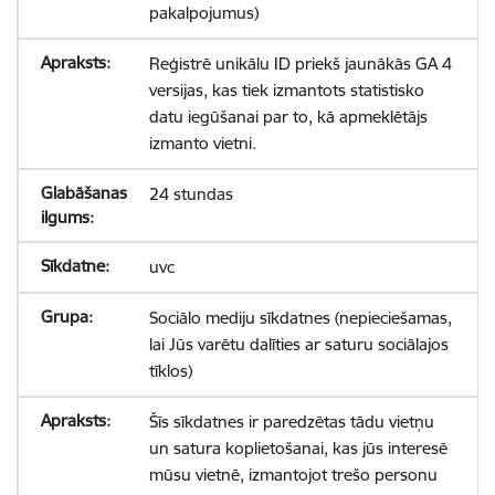
pakalpojumus)
Reģistrē unikālu ID priekš jaunākās GA 4
versijas, kas tiek izmantots statistisko
datu iegūšanai par to, kā apmeklētājs
izmanto vietni.
24 stundas
uvc
Sociālo mediju sīkdatnes (nepieciešamas,
lai Jūs varētu dalīties ar saturu sociālajos
tīklos)
Šīs sīkdatnes ir paredzētas tādu vietņu
un satura koplietošanai, kas jūs interesē
mūsu vietnē, izmantojot trešo personu