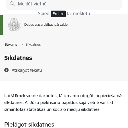
Pāriet uz lapas saturu
Spied
lai meklētu
Enter
Sākums
Sīkdatnes
Sīkdatnes
Atskaņot tekstu
Lai šī tīmekļvietne darbotos, tā izmanto obligāti nepieciešamās
sīkdatnes. Ar Jūsu piekrišanu papildus šajā vietnē var tikt
izmantotas statistikas un sociālo mediju sīkdatnes.
Pielāgot sīkdatnes