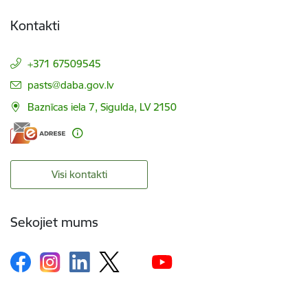
Kontakti
+371 67509545
E-pasts:
pasts@daba.gov.lv
Baznīcas iela 7, Sigulda, LV 2150
Visi kontakti
Sekojiet mums