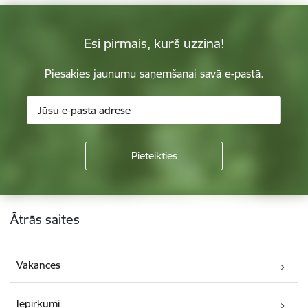
Esi pirmais, kurš uzzina!
Piesakies jaunumu saņemšanai savā e-pastā.
Kājene
Ātrās saites
Vakances
Iepirkumi