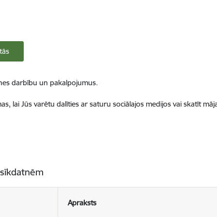
tās
ietnes darbību un pakalpojumus.
, lai Jūs varētu dalīties ar saturu sociālajos medijos vai skatīt mā
 sīkdatnēm
Apraksts