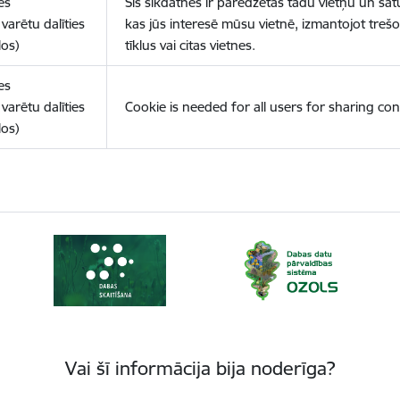
es
Šīs sīkdatnes ir paredzētas tādu vietņu un sat
varētu dalīties
kas jūs interesē mūsu vietnē, izmantojot treš
los)
tīklus vai citas vietnes.
es
varētu dalīties
Cookie is needed for all users for sharing con
los)
Vai šī informācija bija noderīga?