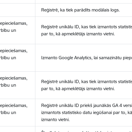
Reģistrē, ka tiek parādīts modālais logs.
nepieciešamas,
Reģistrē unikālu ID, kas tiek izmantots statist
arbību un
par to, kā apmeklētājs izmanto vietni.
nepieciešamas,
arbību un
Izmanto Google Analytics, lai samazinātu piep
nepieciešamas,
Reģistrē unikālu ID, kas tiek izmantots statist
arbību un
par to, kā apmeklētājs izmanto vietni.
nepieciešamas,
Reģistrē unikālu ID priekš jaunākās GA 4 versij
arbību un
izmantots statistisko datu iegūšanai par to, k
izmanto vietni.