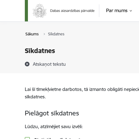
Pāriet uz lapas saturu
Par mums
Sākums
Sīkdatnes
Sīkdatnes
Atskaņot tekstu
Lai šī tīmekļvietne darbotos, tā izmanto obligāti nepiec
sīkdatnes.
Pielāgot sīkdatnes
Lūdzu, atzīmējiet savu izvēli: