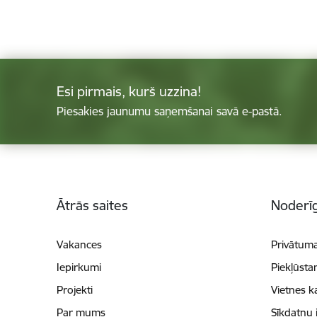
Esi pirmais, kurš uzzina!
Piesakies jaunumu saņemšanai savā e-pastā.
Kājene
Ātrās saites
Noderīg
Vakances
Privātuma
Iepirkumi
Piekļūsta
Projekti
Vietnes k
Par mums
Sīkdatņu 