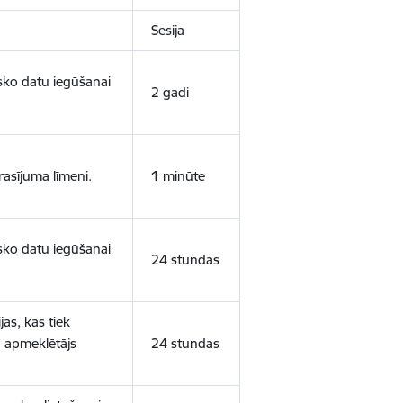
Sesija
isko datu iegūšanai
2 gadi
rasījuma līmeni.
1 minūte
isko datu iegūšanai
24 stundas
as, kas tiek
ā apmeklētājs
24 stundas