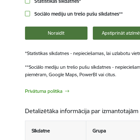
Statistikas sīkdatnes
*
Sociālo mediju un trešo pušu sīkdatnes
**
Noraidīt
Apstiprināt atzīmē
*
Statistikas sīkdatnes - nepieciešamas, lai uzlabotu v
**
Sociālo mediju un trešo pušu sīkdatnes - nepieciešamas
piemēram, Google Maps, PowerBI vai citus.
Privātuma politika
Detalizētāka informācija par izmantotajām
Sīkdatne
Grupa