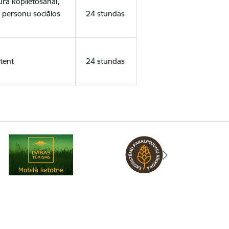
ura koplietošanai,
o personu sociālos
24 stundas
tent
24 stundas