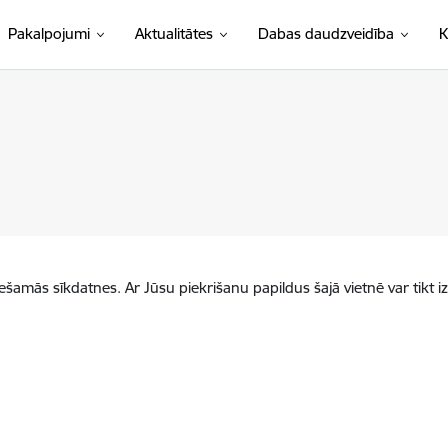
Pakalpojumi
Aktualitātes
Dabas daudzveidība
K
iešamās sīkdatnes. Ar Jūsu piekrišanu papildus šajā vietnē var tikt i