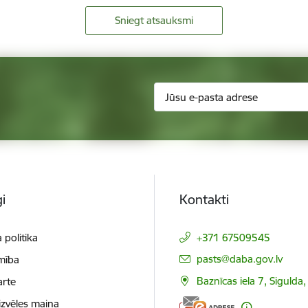
Sniegt atsauksmi
i
Kontakti
 politika
+371 67509545
E-pasts:
pasts@daba.gov.lv
mība
Baznīcas iela 7, Sigulda
arte
izvēles maiņa