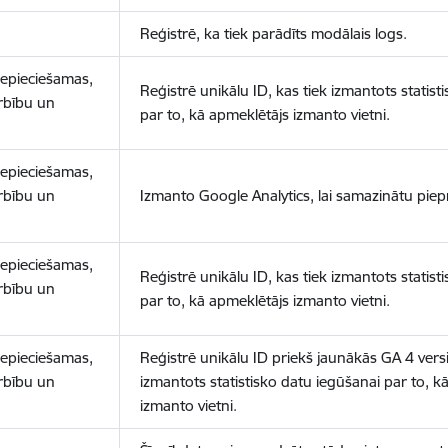
Reģistrē, ka tiek parādīts modālais logs.
nepieciešamas,
Reģistrē unikālu ID, kas tiek izmantots statist
arbību un
par to, kā apmeklētājs izmanto vietni.
nepieciešamas,
arbību un
Izmanto Google Analytics, lai samazinātu piep
nepieciešamas,
Reģistrē unikālu ID, kas tiek izmantots statist
arbību un
par to, kā apmeklētājs izmanto vietni.
nepieciešamas,
Reģistrē unikālu ID priekš jaunākās GA 4 versij
arbību un
izmantots statistisko datu iegūšanai par to, k
izmanto vietni.