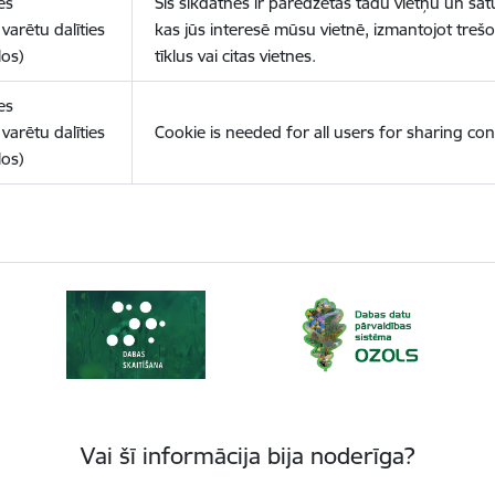
es
Šīs sīkdatnes ir paredzētas tādu vietņu un sat
varētu dalīties
kas jūs interesē mūsu vietnē, izmantojot treš
los)
tīklus vai citas vietnes.
es
varētu dalīties
Cookie is needed for all users for sharing con
los)
Vai šī informācija bija noderīga?