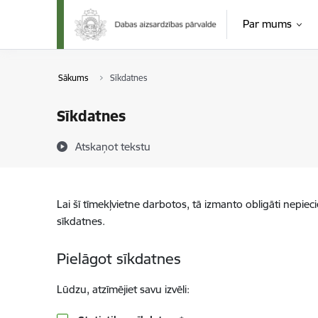
Pāriet uz lapas saturu
Par mums
Sākums
Sīkdatnes
Sīkdatnes
Atskaņot tekstu
Lai šī tīmekļvietne darbotos, tā izmanto obligāti nepiec
sīkdatnes.
Pielāgot sīkdatnes
Lūdzu, atzīmējiet savu izvēli: