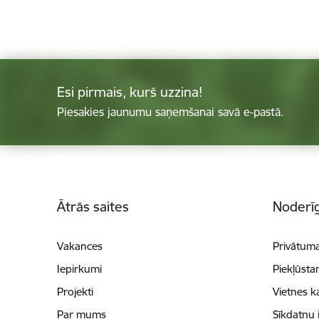
Esi pirmais, kurš uzzina!
Piesakies jaunumu saņemšanai savā e-pastā.
Kājene
Ātrās saites
Noderīg
Vakances
Privātuma
Iepirkumi
Piekļūsta
Projekti
Vietnes k
Par mums
Sīkdatņu 