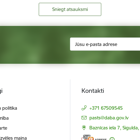
Sniegt atsauksmi
i
Kontakti
 politika
+371 67509545
E-pasts:
pasts@daba.gov.lv
mība
Baznīcas iela 7, Sigulda
arte
izvēles maiņa