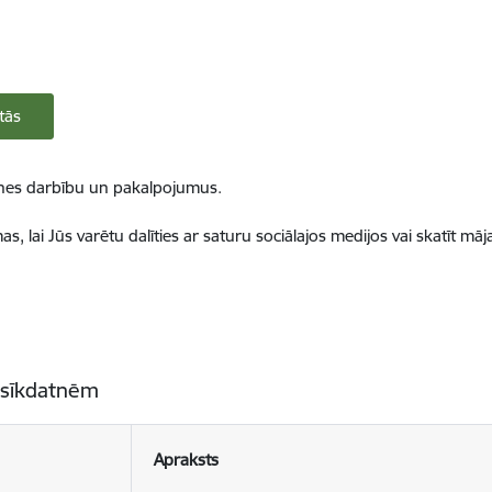
tās
ietnes darbību un pakalpojumus.
, lai Jūs varētu dalīties ar saturu sociālajos medijos vai skatīt mā
 sīkdatnēm
Apraksts