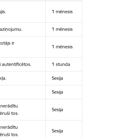
jis.
1 mēnesis
 paziņojumu.
1 mēnesis
otājs ir
1 mēnesis
 autentificētos.
1 stunda
kļa.
Sesija
Sesija
 nerādītu
Sesija
ēruši tos.
 nerādītu
Sesija
ēruši tos.