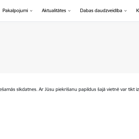
Pakalpojumi
Aktualitātes
Dabas daudzveidība
K
iešamās sīkdatnes. Ar Jūsu piekrišanu papildus šajā vietnē var tikt i