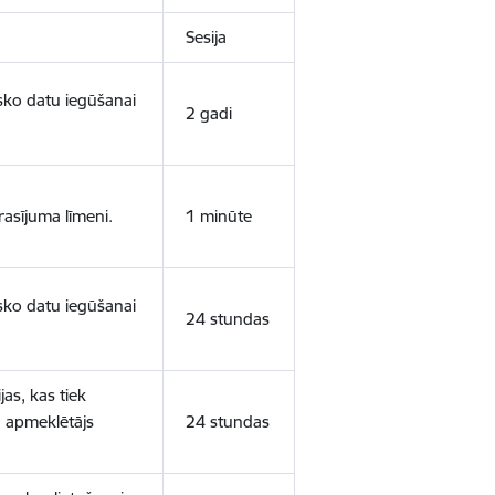
Sesija
isko datu iegūšanai
2 gadi
rasījuma līmeni.
1 minūte
isko datu iegūšanai
24 stundas
as, kas tiek
ā apmeklētājs
24 stundas