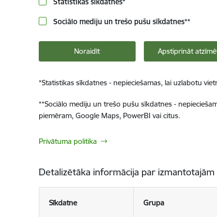
Statistikas sīkdatnes
*
Sociālo mediju un trešo pušu sīkdatnes
**
Noraidīt
Apstiprināt atzīmē
*
Statistikas sīkdatnes - nepieciešamas, lai uzlabotu v
**
Sociālo mediju un trešo pušu sīkdatnes - nepieciešamas
piemēram, Google Maps, PowerBI vai citus.
Privātuma politika
Detalizētāka informācija par izmantotajām
Sīkdatne
Grupa