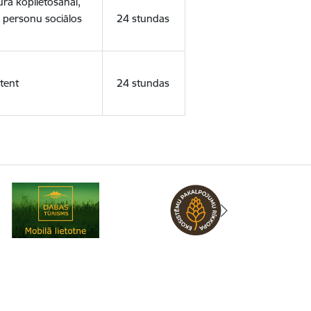
ura koplietošanai,
o personu sociālos
24 stundas
tent
24 stundas