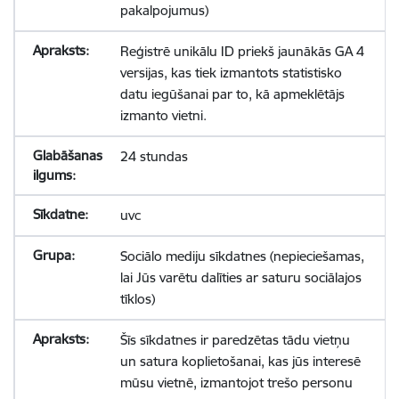
pakalpojumus)
Reģistrē unikālu ID priekš jaunākās GA 4
versijas, kas tiek izmantots statistisko
datu iegūšanai par to, kā apmeklētājs
izmanto vietni.
24 stundas
uvc
Sociālo mediju sīkdatnes (nepieciešamas,
lai Jūs varētu dalīties ar saturu sociālajos
tīklos)
Šīs sīkdatnes ir paredzētas tādu vietņu
un satura koplietošanai, kas jūs interesē
mūsu vietnē, izmantojot trešo personu