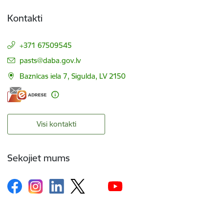
Kontakti
+371 67509545
E-pasts:
pasts@daba.gov.lv
Baznīcas iela 7, Sigulda, LV 2150
Visi kontakti
Sekojiet mums