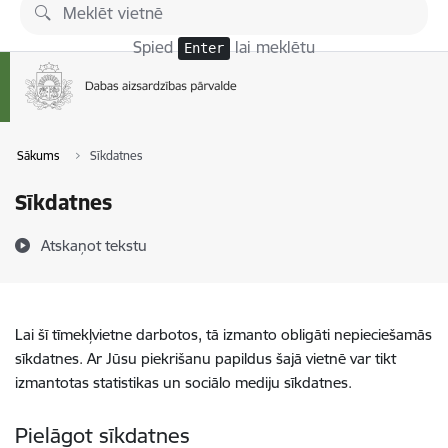
Pāriet uz lapas saturu
Spied
lai meklētu
Enter
Sākums
Sīkdatnes
Sīkdatnes
Atskaņot tekstu
Lai šī tīmekļvietne darbotos, tā izmanto obligāti nepieciešamās
sīkdatnes. Ar Jūsu piekrišanu papildus šajā vietnē var tikt
izmantotas statistikas un sociālo mediju sīkdatnes.
Pielāgot sīkdatnes