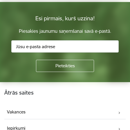
Esi pirmais, kurš uzzina!
Piesakies jaunumu saņemšanai savā e-pastā.
Kājene
Ātrās saites
Vakances
Iepirkumi