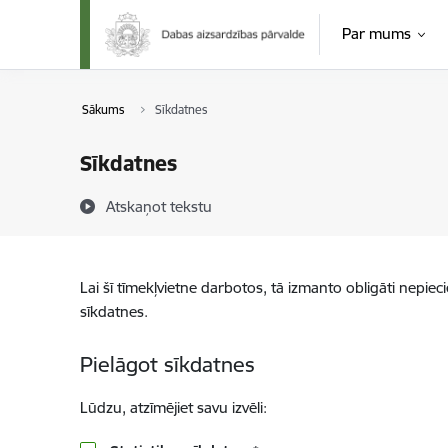
Pāriet uz lapas saturu
Par mums
Sākums
Sīkdatnes
Sīkdatnes
Atskaņot tekstu
Lai šī tīmekļvietne darbotos, tā izmanto obligāti nepiec
sīkdatnes.
Pielāgot sīkdatnes
Lūdzu, atzīmējiet savu izvēli: