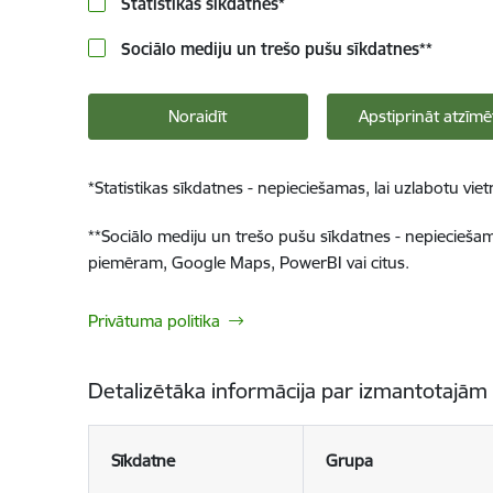
Statistikas sīkdatnes
*
Sociālo mediju un trešo pušu sīkdatnes
**
Noraidīt
Apstiprināt atzīmē
*
Statistikas sīkdatnes - nepieciešamas, lai uzlabotu v
**
Sociālo mediju un trešo pušu sīkdatnes - nepieciešamas
piemēram, Google Maps, PowerBI vai citus.
Privātuma politika
Detalizētāka informācija par izmantotajām
Sīkdatne
Grupa