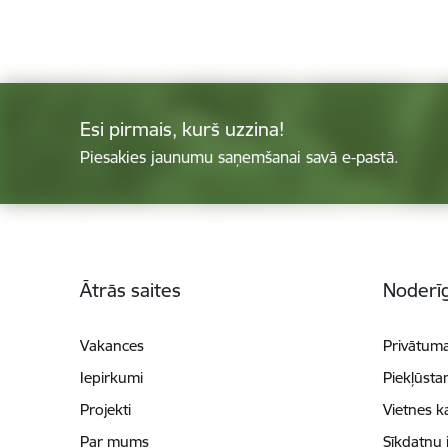
Esi pirmais, kurš uzzina!
Piesakies jaunumu saņemšanai savā e-pastā.
Kājene
Ātrās saites
Noderīg
Vakances
Privātuma
Iepirkumi
Piekļūsta
Projekti
Vietnes k
Par mums
Sīkdatņu 