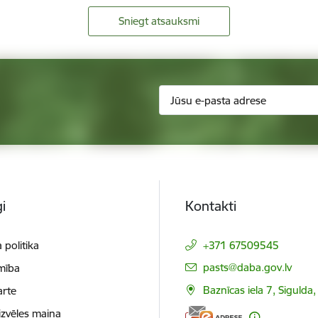
Sniegt atsauksmi
i
Kontakti
 politika
+371 67509545
E-pasts:
pasts@daba.gov.lv
mība
Baznīcas iela 7, Sigulda
arte
izvēles maiņa