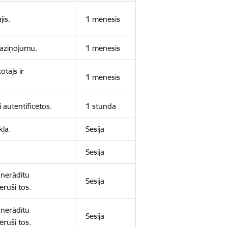
jis.
1 mēnesis
 paziņojumu.
1 mēnesis
otājs ir
1 mēnesis
 autentificētos.
1 stunda
kļa.
Sesija
Sesija
 nerādītu
Sesija
ēruši tos.
 nerādītu
Sesija
ēruši tos.