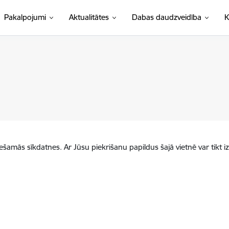
Pakalpojumi
Aktualitātes
Dabas daudzveidība
K
iešamās sīkdatnes. Ar Jūsu piekrišanu papildus šajā vietnē var tikt i