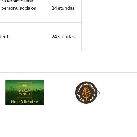
ura koplietošanai,
o personu sociālos
24 stundas
tent
24 stundas