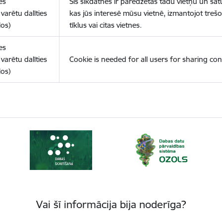
es
Šīs sīkdatnes ir paredzētas tādu vietņu un sat
varētu dalīties
kas jūs interesē mūsu vietnē, izmantojot treš
los)
tīklus vai citas vietnes.
es
varētu dalīties
Cookie is needed for all users for sharing con
los)
Vai šī informācija bija noderīga?