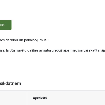
tās
ietnes darbību un pakalpojumus.
, lai Jūs varētu dalīties ar saturu sociālajos medijos vai skatīt mā
 sīkdatnēm
Apraksts