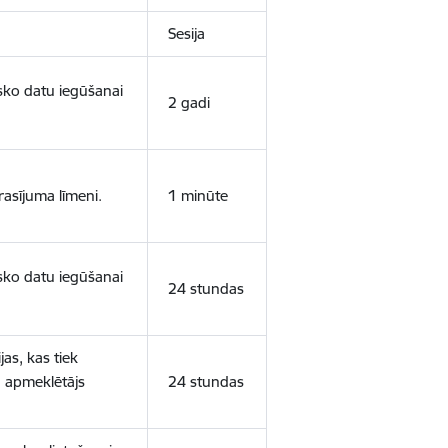
Sesija
isko datu iegūšanai
2 gadi
rasījuma līmeni.
1 minūte
isko datu iegūšanai
24 stundas
as, kas tiek
ā apmeklētājs
24 stundas