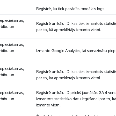
Reģistrē, ka tiek parādīts modālais logs.
nepieciešamas,
Reģistrē unikālu ID, kas tiek izmantots statist
arbību un
par to, kā apmeklētājs izmanto vietni.
nepieciešamas,
arbību un
Izmanto Google Analytics, lai samazinātu piep
nepieciešamas,
Reģistrē unikālu ID, kas tiek izmantots statist
arbību un
par to, kā apmeklētājs izmanto vietni.
nepieciešamas,
Reģistrē unikālu ID priekš jaunākās GA 4 versij
arbību un
izmantots statistisko datu iegūšanai par to, k
izmanto vietni.