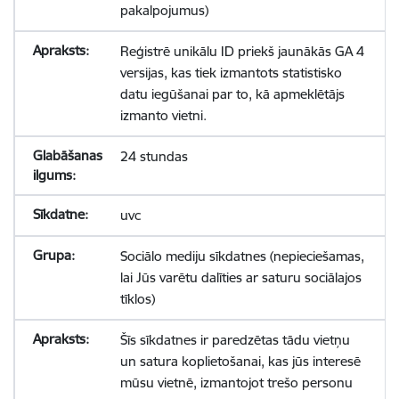
pakalpojumus)
Reģistrē unikālu ID priekš jaunākās GA 4
versijas, kas tiek izmantots statistisko
datu iegūšanai par to, kā apmeklētājs
izmanto vietni.
24 stundas
uvc
Sociālo mediju sīkdatnes (nepieciešamas,
lai Jūs varētu dalīties ar saturu sociālajos
tīklos)
Šīs sīkdatnes ir paredzētas tādu vietņu
un satura koplietošanai, kas jūs interesē
mūsu vietnē, izmantojot trešo personu