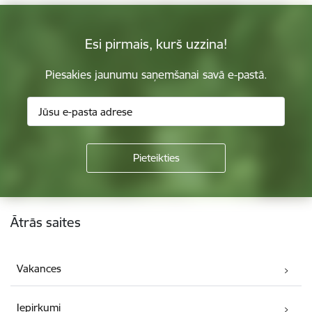
Esi pirmais, kurš uzzina!
Piesakies jaunumu saņemšanai savā e-pastā.
Kājene
Ātrās saites
Vakances
Iepirkumi