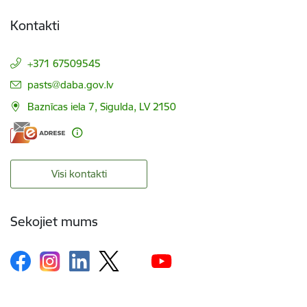
Kontakti
+371 67509545
E-pasts:
pasts@daba.gov.lv
Baznīcas iela 7, Sigulda, LV 2150
Visi kontakti
Sekojiet mums