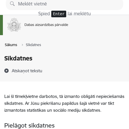
Pāriet uz lapas saturu
Spied
lai meklētu
Enter
Sākums
Sīkdatnes
Sīkdatnes
Atskaņot tekstu
Lai šī tīmekļvietne darbotos, tā izmanto obligāti nepieciešamās
sīkdatnes. Ar Jūsu piekrišanu papildus šajā vietnē var tikt
izmantotas statistikas un sociālo mediju sīkdatnes.
Pielāgot sīkdatnes