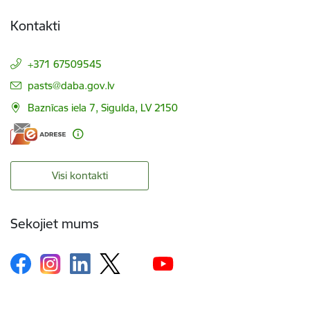
Kontakti
+371 67509545
E-pasts:
pasts@daba.gov.lv
Baznīcas iela 7, Sigulda, LV 2150
Visi kontakti
Sekojiet mums