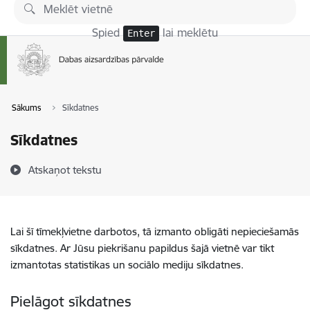
Pāriet uz lapas saturu
Spied
lai meklētu
Enter
Sākums
Sīkdatnes
Sīkdatnes
Atskaņot tekstu
Lai šī tīmekļvietne darbotos, tā izmanto obligāti nepieciešamās
sīkdatnes. Ar Jūsu piekrišanu papildus šajā vietnē var tikt
izmantotas statistikas un sociālo mediju sīkdatnes.
Pielāgot sīkdatnes