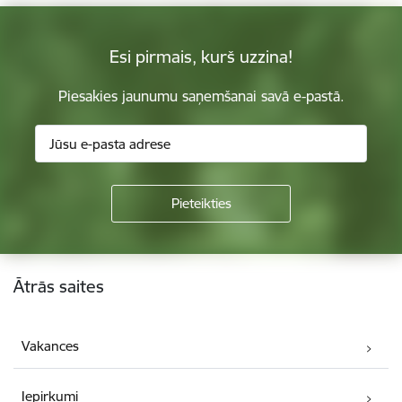
Esi pirmais, kurš uzzina!
Piesakies jaunumu saņemšanai savā e-pastā.
Kājene
Ātrās saites
Vakances
Iepirkumi