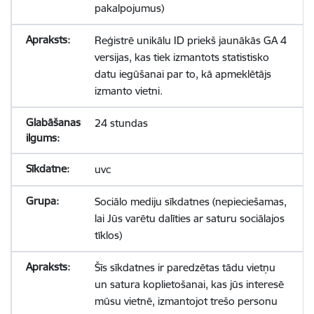
pakalpojumus)
Reģistrē unikālu ID priekš jaunākās GA 4
versijas, kas tiek izmantots statistisko
datu iegūšanai par to, kā apmeklētājs
izmanto vietni.
24 stundas
uvc
Sociālo mediju sīkdatnes (nepieciešamas,
lai Jūs varētu dalīties ar saturu sociālajos
tīklos)
Šīs sīkdatnes ir paredzētas tādu vietņu
un satura koplietošanai, kas jūs interesē
mūsu vietnē, izmantojot trešo personu