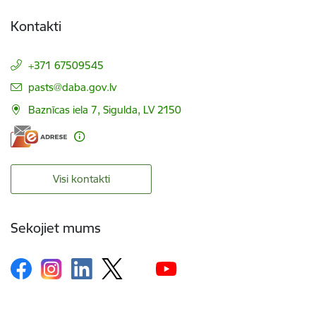
Kontakti
+371 67509545
E-pasts:
pasts@daba.gov.lv
Baznīcas iela 7, Sigulda, LV 2150
Visi kontakti
Sekojiet mums