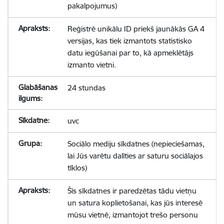
pakalpojumus)
Reģistrē unikālu ID priekš jaunākās GA 4
versijas, kas tiek izmantots statistisko
datu iegūšanai par to, kā apmeklētājs
izmanto vietni.
24 stundas
uvc
Sociālo mediju sīkdatnes (nepieciešamas,
lai Jūs varētu dalīties ar saturu sociālajos
tīklos)
Šīs sīkdatnes ir paredzētas tādu vietņu
un satura koplietošanai, kas jūs interesē
mūsu vietnē, izmantojot trešo personu