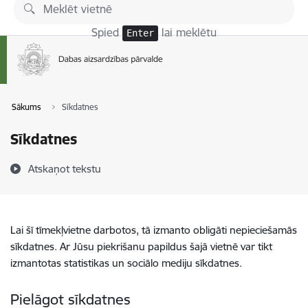
Pāriet uz lapas saturu
Spied
lai meklētu
Enter
Sākums
Sīkdatnes
Sīkdatnes
Atskaņot tekstu
Lai šī tīmekļvietne darbotos, tā izmanto obligāti nepieciešamās
sīkdatnes. Ar Jūsu piekrišanu papildus šajā vietnē var tikt
izmantotas statistikas un sociālo mediju sīkdatnes.
Pielāgot sīkdatnes