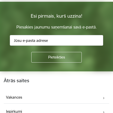
Esi pirmais, kurš uzzina!
Piesakies jaunumu saņemšanai savā e-pastā.
Kājene
Ātrās saites
Vakances
Iepirkumi