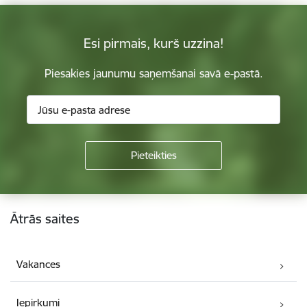
Esi pirmais, kurš uzzina!
Piesakies jaunumu saņemšanai savā e-pastā.
Kājene
Ātrās saites
Vakances
Iepirkumi