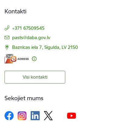
Kontakti
+371 67509545
E-pasts:
pasts@daba.gov.lv
Baznīcas iela 7, Sigulda, LV 2150
Visi kontakti
Sekojiet mums