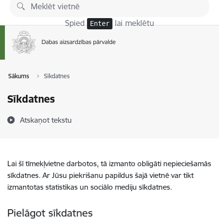
Pāriet uz lapas saturu
Spied
lai meklētu
Enter
Sākums
Sīkdatnes
Sīkdatnes
Atskaņot tekstu
Lai šī tīmekļvietne darbotos, tā izmanto obligāti nepieciešamās
sīkdatnes. Ar Jūsu piekrišanu papildus šajā vietnē var tikt
izmantotas statistikas un sociālo mediju sīkdatnes.
Pielāgot sīkdatnes