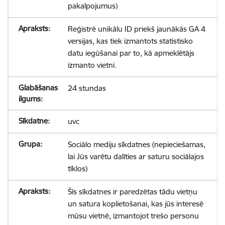
pakalpojumus)
Reģistrē unikālu ID priekš jaunākās GA 4
versijas, kas tiek izmantots statistisko
datu iegūšanai par to, kā apmeklētājs
izmanto vietni.
24 stundas
uvc
Sociālo mediju sīkdatnes (nepieciešamas,
lai Jūs varētu dalīties ar saturu sociālajos
tīklos)
Šīs sīkdatnes ir paredzētas tādu vietņu
un satura koplietošanai, kas jūs interesē
mūsu vietnē, izmantojot trešo personu