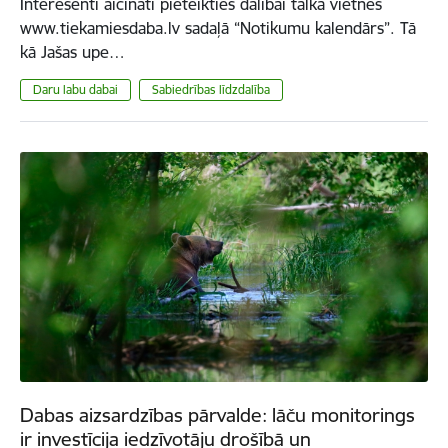
Interesenti aicināti pieteikties dalībai talkā vietnes
www.tiekamiesdaba.lv sadaļā “Notikumu kalendārs”. Tā
kā Jašas upe…
Daru labu dabai
Sabiedrības līdzdalība
Dabas aizsardzības pārvalde: lāču monitorings
ir investīcija iedzīvotāju drošībā un