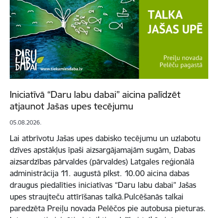
Iniciatīvā “Daru labu dabai” aicina palīdzēt
atjaunot Jašas upes tecējumu
05.08.2026.
Lai atbrīvotu Jašas upes dabisko tecējumu un uzlabotu
dzīves apstākļus īpaši aizsargājamajām sugām, Dabas
aizsardzības pārvaldes (pārvaldes) Latgales reģionālā
administrācija 11. augustā plkst. 10.00 aicina dabas
draugus piedalīties iniciatīvas “Daru labu dabai” Jašas
upes straujteču attīrīšanas talkā.Pulcēšanās talkai
paredzēta Preiļu novada Pelēčos pie autobusa pieturas.