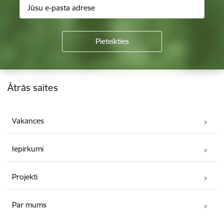
Kājene
Ātrās saites
Vakances
Iepirkumi
Projekti
Par mums