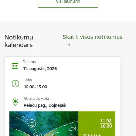
Visi jaunumi
Notikumu
Skatīt visus notikumus
kalendārs
Datums
11. augusts, 2026
Laiks
10.00–15.00
Atrašanās vieta
Pelēču pag., Doļņejaši