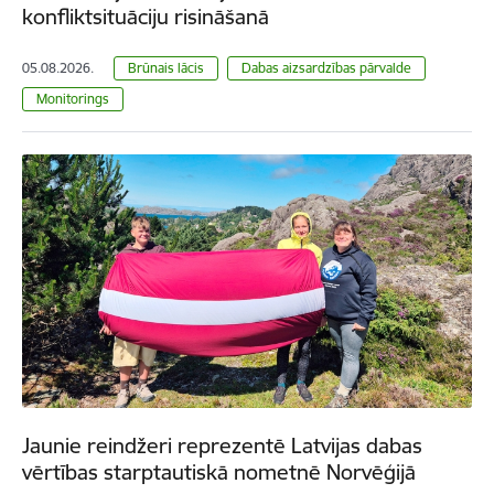
konfliktsituāciju risināšanā
05.08.2026.
Brūnais lācis
Dabas aizsardzības pārvalde
Monitorings
Jaunie reindžeri reprezentē Latvijas dabas
vērtības starptautiskā nometnē Norvēģijā