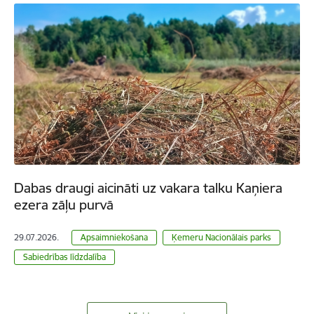
Dabas draugi aicināti uz vakara talku Kaņiera
ezera zāļu purvā
29.07.2026.
Apsaimniekošana
Ķemeru Nacionālais parks
Sabiedrības līdzdalība