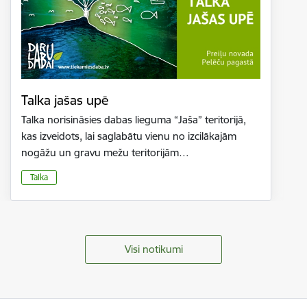
Talka jašas upē
Talka norisināsies dabas lieguma “Jaša” teritorijā,
kas izveidots, lai saglabātu vienu no izcilākajām
nogāžu un gravu mežu teritorijām…
Talka
Visi notikumi