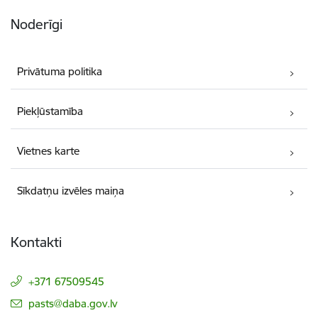
Noderīgi
Privātuma politika
Piekļūstamība
Vietnes karte
Sīkdatņu izvēles maiņa
Kontakti
+371 67509545
E-pasts:
pasts@daba.gov.lv