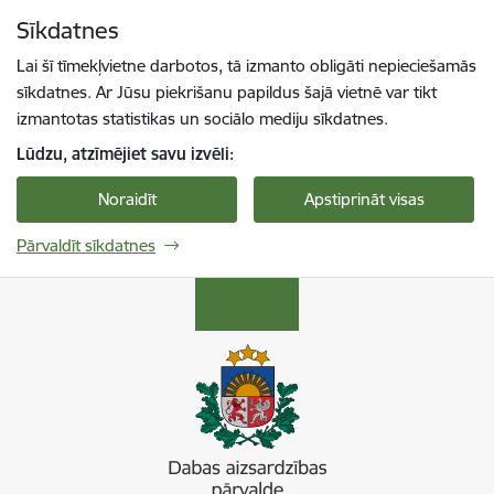
Pāriet uz lapas saturu
Sīkdatnes
Spied
lai meklētu
Enter
Lai šī tīmekļvietne darbotos, tā izmanto obligāti nepieciešamās
sīkdatnes. Ar Jūsu piekrišanu papildus šajā vietnē var tikt
izmantotas statistikas un sociālo mediju sīkdatnes.
Lūdzu, atzīmējiet savu izvēli:
Noraidīt
Apstiprināt visas
Pārvaldīt sīkdatnes
Dabas aizsardzības pārvalde