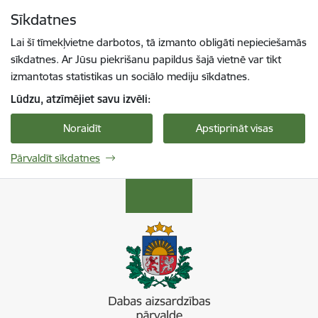
Pāriet uz lapas saturu
Sīkdatnes
Spied
lai meklētu
Enter
Lai šī tīmekļvietne darbotos, tā izmanto obligāti nepieciešamās
sīkdatnes. Ar Jūsu piekrišanu papildus šajā vietnē var tikt
izmantotas statistikas un sociālo mediju sīkdatnes.
Lūdzu, atzīmējiet savu izvēli:
Noraidīt
Apstiprināt visas
Pārvaldīt sīkdatnes
Dabas aizsardzības pārvalde