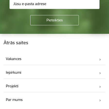
Kājene
Ātrās saites
Vakances
Iepirkumi
Projekti
Par mums