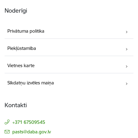
Noderīgi
Privātuma politika
Piekļūstamība
Vietnes karte
Sīkdatņu izvēles maiņa
Kontakti
+371 67509545
E-pasts:
pasts@daba.gov.lv