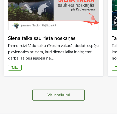
Siena talka saulrieta noskaņās
Ta
Pirmo reizi šādu talku rīkosim vakarā, dodot iespēju
Tal
pievienoties arī tiem, kuri dienas laikā ir aizņemti
kas
darbā. Tā būs iespēja ne…
no
Talka
T
Visi notikumi