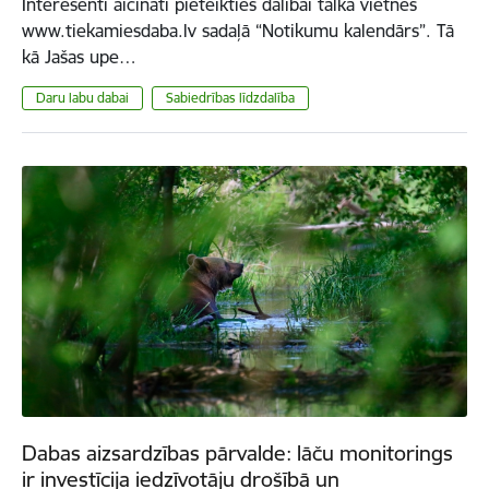
Interesenti aicināti pieteikties dalībai talkā vietnes
www.tiekamiesdaba.lv sadaļā “Notikumu kalendārs”. Tā
kā Jašas upe…
Daru labu dabai
Sabiedrības līdzdalība
Dabas aizsardzības pārvalde: lāču monitorings
ir investīcija iedzīvotāju drošībā un