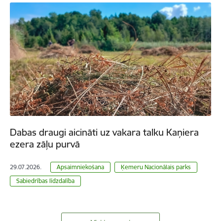
Dabas draugi aicināti uz vakara talku Kaņiera
ezera zāļu purvā
29.07.2026.
Apsaimniekošana
Ķemeru Nacionālais parks
Sabiedrības līdzdalība