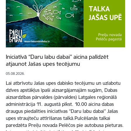
Iniciatīvā “Daru labu dabai” aicina palīdzēt
atjaunot Jašas upes tecējumu
05.08.2026.
Lai atbrīvotu Jašas upes dabisko tecējumu un uzlabotu
dzīves apstākļus īpaši aizsargājamajām sugām, Dabas
aizsardzības pārvaldes (pārvaldes) Latgales reģionālā
administrācija 11. augustā plkst. 10.00 aicina dabas
draugus piedalīties iniciatīvas “Daru labu dabai” Jašas
upes straujteču attīrīšanas talkā.Pulcēšanās talkai
paredzēta Preiļu novada Pelēčos pie autobusa pieturas.