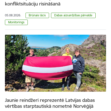
konfliktsituāciju risināšanā
05.08.2026.
Brūnais lācis
Dabas aizsardzības pārvalde
Monitorings
Jaunie reindžeri reprezentē Latvijas dabas
vērtības starptautiskā nometnē Norvēģijā