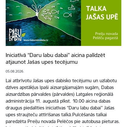
Iniciatīvā “Daru labu dabai” aicina palīdzēt
atjaunot Jašas upes tecējumu
05.08.2026.
Lai atbrīvotu Jašas upes dabisko tecējumu un uzlabotu
dzīves apstākļus īpaši aizsargājamajām sugām, Dabas
aizsardzības pārvaldes (pārvaldes) Latgales reģionālā
administrācija 11. augustā plkst. 10.00 aicina dabas
draugus piedalīties iniciatīvas “Daru labu dabai” Jašas
upes straujteču attīrīšanas talkā.Pulcēšanās talkai
paredzēta Preiļu novada Pelēčos pie autobusa pieturas.