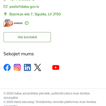
E-pasts:
pasts@daba.gov.lv
Baznīcas iela 7, Sigulda, LV 2150
Visi kontakti
Sekojiet mums
© 2026 Dabas aizsardzības pārvalde, publicētā satura visas tiesības
aizsargātas.
© 2020 Valsts kanceleja, Tīmekļvietņu vienotās platformas visas tiesības