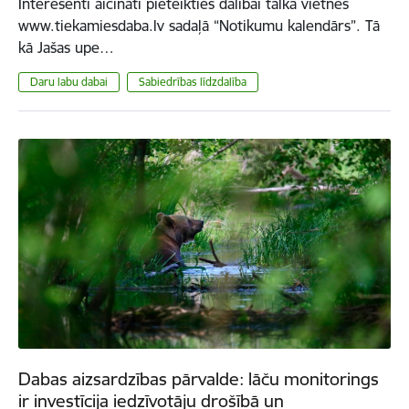
Interesenti aicināti pieteikties dalībai talkā vietnes
www.tiekamiesdaba.lv sadaļā “Notikumu kalendārs”. Tā
kā Jašas upe…
Daru labu dabai
Sabiedrības līdzdalība
Dabas aizsardzības pārvalde: lāču monitorings
ir investīcija iedzīvotāju drošībā un