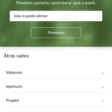
Piesakies jaunumu saņemšanai savā e-pastā.
Kājene
Ātrās saites
Vakances
Iepirkumi
Projekti