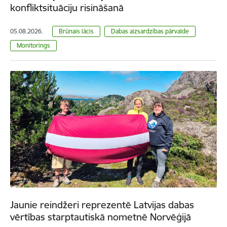
konfliktsituāciju risināšanā
05.08.2026.
Brūnais lācis
Dabas aizsardzības pārvalde
Monitorings
Jaunie reindžeri reprezentē Latvijas dabas
vērtības starptautiskā nometnē Norvēģijā