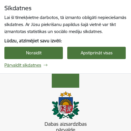
Pāriet uz lapas saturu
Sīkdatnes
Spied
lai meklētu
Enter
Lai šī tīmekļvietne darbotos, tā izmanto obligāti nepieciešamās
sīkdatnes. Ar Jūsu piekrišanu papildus šajā vietnē var tikt
izmantotas statistikas un sociālo mediju sīkdatnes.
Lūdzu, atzīmējiet savu izvēli:
Noraidīt
Apstiprināt visas
Pārvaldīt sīkdatnes
Dabas aizsardzības pārvalde