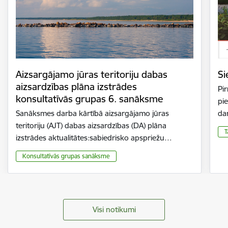
Aizsargājamo jūras teritoriju dabas
Si
aizsardzības plāna izstrādes
Pir
konsultatīvās grupas 6. sanāksme
pie
Sanāksmes darba kārtībā aizsargājamo jūras
da
teritoriju (AJT) dabas aizsardzības (DA) plāna
T
izstrādes aktualitātes:sabiedrisko apspriežu…
Konsultatīvās grupas sanāksme
Visi notikumi