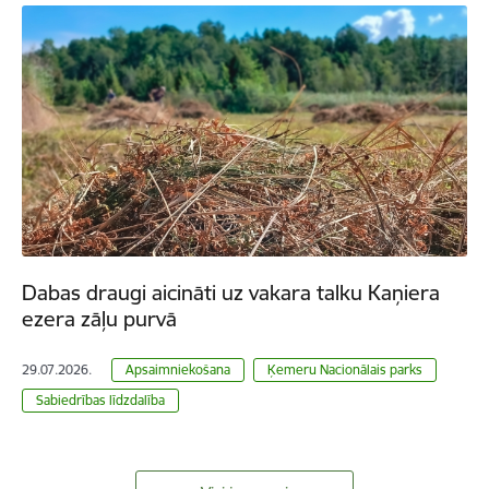
Dabas draugi aicināti uz vakara talku Kaņiera
ezera zāļu purvā
29.07.2026.
Apsaimniekošana
Ķemeru Nacionālais parks
Sabiedrības līdzdalība