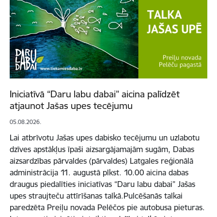
Iniciatīvā “Daru labu dabai” aicina palīdzēt
atjaunot Jašas upes tecējumu
05.08.2026.
Lai atbrīvotu Jašas upes dabisko tecējumu un uzlabotu
dzīves apstākļus īpaši aizsargājamajām sugām, Dabas
aizsardzības pārvaldes (pārvaldes) Latgales reģionālā
administrācija 11. augustā plkst. 10.00 aicina dabas
draugus piedalīties iniciatīvas “Daru labu dabai” Jašas
upes straujteču attīrīšanas talkā.Pulcēšanās talkai
paredzēta Preiļu novada Pelēčos pie autobusa pieturas.