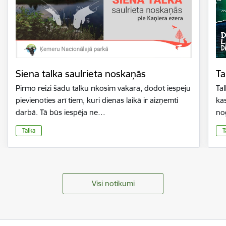
Siena talka saulrieta noskaņās
Ta
Pirmo reizi šādu talku rīkosim vakarā, dodot iespēju
Tal
pievienoties arī tiem, kuri dienas laikā ir aizņemti
kas
darbā. Tā būs iespēja ne…
no
Talka
T
Visi notikumi