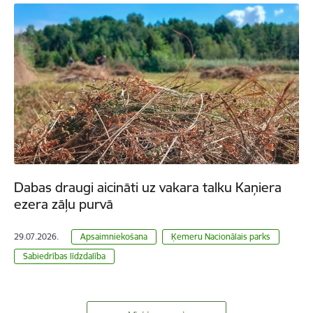
Dabas draugi aicināti uz vakara talku Kaņiera
ezera zāļu purvā
29.07.2026.
Apsaimniekošana
Ķemeru Nacionālais parks
Sabiedrības līdzdalība