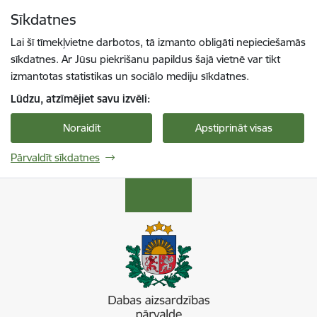
Pāriet uz lapas saturu
Sīkdatnes
Spied
lai meklētu
Enter
Lai šī tīmekļvietne darbotos, tā izmanto obligāti nepieciešamās
sīkdatnes. Ar Jūsu piekrišanu papildus šajā vietnē var tikt
izmantotas statistikas un sociālo mediju sīkdatnes.
Lūdzu, atzīmējiet savu izvēli:
Noraidīt
Apstiprināt visas
Pārvaldīt sīkdatnes
Dabas aizsardzības pārvalde