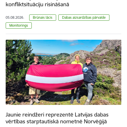
konfliktsituāciju risināšanā
05.08.2026.
Brūnais lācis
Dabas aizsardzības pārvalde
Monitorings
Jaunie reindžeri reprezentē Latvijas dabas
vērtības starptautiskā nometnē Norvēģijā