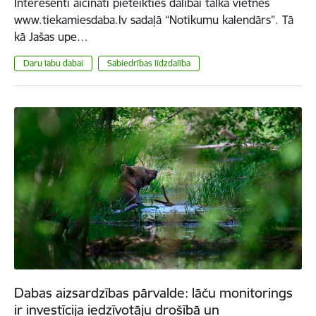
Interesenti aicināti pieteikties dalībai talkā vietnes
www.tiekamiesdaba.lv sadaļā “Notikumu kalendārs”. Tā
kā Jašas upe…
Daru labu dabai
Sabiedrības līdzdalība
Dabas aizsardzības pārvalde: lāču monitorings
ir investīcija iedzīvotāju drošībā un