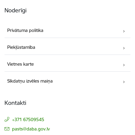
Noderīgi
Privātuma politika
Piekļūstamība
Vietnes karte
Sīkdatņu izvēles maiņa
Kontakti
+371 67509545
E-pasts:
pasts@daba.gov.lv