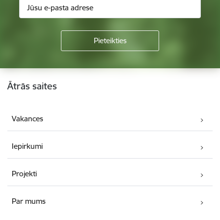
Kājene
Ātrās saites
Vakances
Iepirkumi
Projekti
Par mums