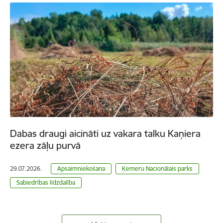
Dabas draugi aicināti uz vakara talku Kaņiera
ezera zāļu purvā
29.07.2026.
Apsaimniekošana
Ķemeru Nacionālais parks
Sabiedrības līdzdalība