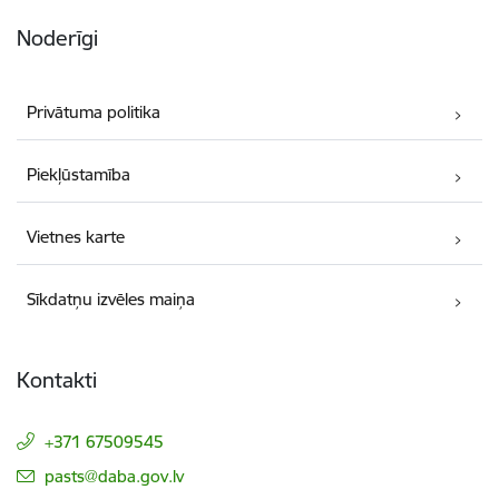
Noderīgi
Privātuma politika
Piekļūstamība
Vietnes karte
Sīkdatņu izvēles maiņa
Kontakti
+371 67509545
E-pasts:
pasts@daba.gov.lv