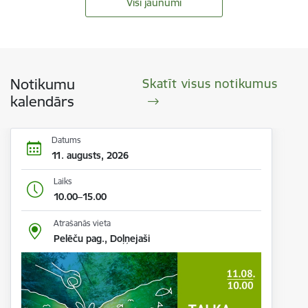
Visi jaunumi
Notikumu
Skatīt visus notikumus
kalendārs
Datums
11. augusts, 2026
Laiks
10.00–15.00
Atrašanās vieta
Pelēču pag., Doļņejaši