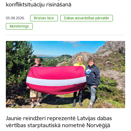
konfliktsituāciju risināšanā
05.08.2026.
Brūnais lācis
Dabas aizsardzības pārvalde
Monitorings
Jaunie reindžeri reprezentē Latvijas dabas
vērtības starptautiskā nometnē Norvēģijā