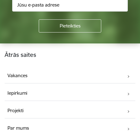
Kājene
Ātrās saites
Vakances
Iepirkumi
Projekti
Par mums