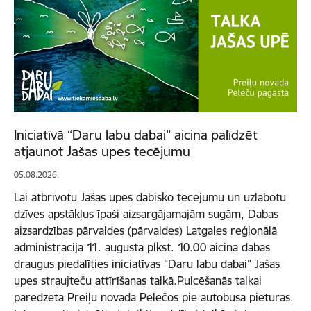
Iniciatīvā “Daru labu dabai” aicina palīdzēt
atjaunot Jašas upes tecējumu
05.08.2026.
Lai atbrīvotu Jašas upes dabisko tecējumu un uzlabotu
dzīves apstākļus īpaši aizsargājamajām sugām, Dabas
aizsardzības pārvaldes (pārvaldes) Latgales reģionālā
administrācija 11. augustā plkst. 10.00 aicina dabas
draugus piedalīties iniciatīvas “Daru labu dabai” Jašas
upes straujteču attīrīšanas talkā.Pulcēšanās talkai
paredzēta Preiļu novada Pelēčos pie autobusa pieturas.