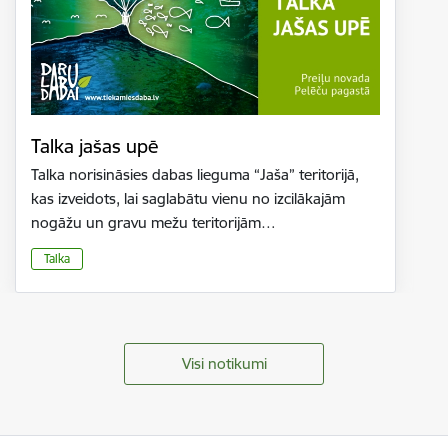
Talka jašas upē
Talka norisināsies dabas lieguma “Jaša” teritorijā,
kas izveidots, lai saglabātu vienu no izcilākajām
nogāžu un gravu mežu teritorijām…
Talka
Visi notikumi