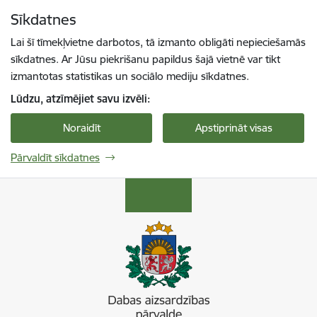
Pāriet uz lapas saturu
Sīkdatnes
Spied
lai meklētu
Enter
Lai šī tīmekļvietne darbotos, tā izmanto obligāti nepieciešamās
sīkdatnes. Ar Jūsu piekrišanu papildus šajā vietnē var tikt
izmantotas statistikas un sociālo mediju sīkdatnes.
Lūdzu, atzīmējiet savu izvēli:
Noraidīt
Apstiprināt visas
Pārvaldīt sīkdatnes
Dabas aizsardzības pārvalde