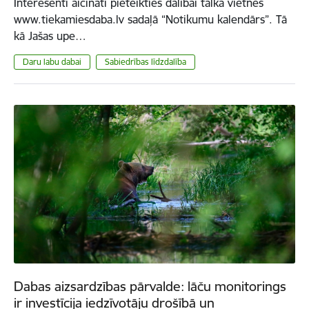
Interesenti aicināti pieteikties dalībai talkā vietnes
www.tiekamiesdaba.lv sadaļā “Notikumu kalendārs”. Tā
kā Jašas upe…
Daru labu dabai
Sabiedrības līdzdalība
Dabas aizsardzības pārvalde: lāču monitorings
ir investīcija iedzīvotāju drošībā un