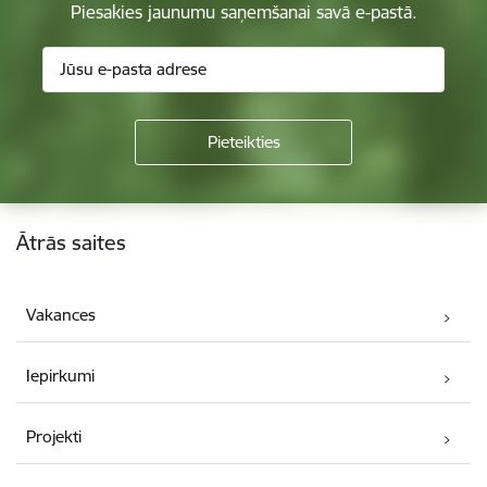
Piesakies jaunumu saņemšanai savā e-pastā.
Kājene
Ātrās saites
Vakances
Iepirkumi
Projekti