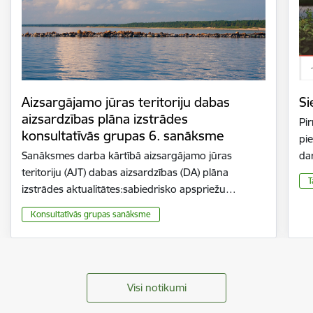
Aizsargājamo jūras teritoriju dabas
Si
aizsardzības plāna izstrādes
Pir
konsultatīvās grupas 6. sanāksme
pie
Sanāksmes darba kārtībā aizsargājamo jūras
da
teritoriju (AJT) dabas aizsardzības (DA) plāna
T
izstrādes aktualitātes:sabiedrisko apspriežu…
Konsultatīvās grupas sanāksme
Visi notikumi