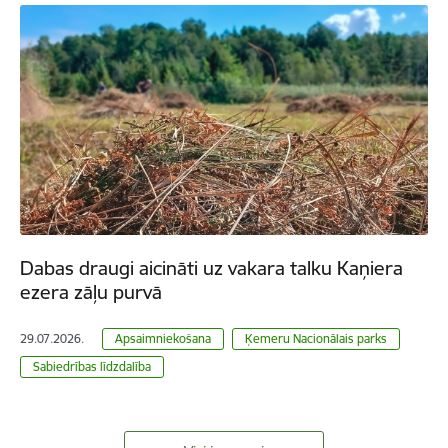
Dabas draugi aicināti uz vakara talku Kaņiera
ezera zāļu purvā
29.07.2026.
Apsaimniekošana
Ķemeru Nacionālais parks
Sabiedrības līdzdalība