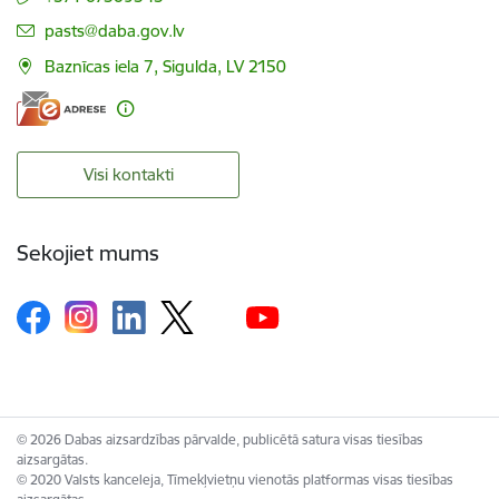
E-pasts:
pasts@daba.gov.lv
Baznīcas iela 7, Sigulda, LV 2150
Visi kontakti
Sekojiet mums
© 2026 Dabas aizsardzības pārvalde, publicētā satura visas tiesības
aizsargātas.
© 2020 Valsts kanceleja, Tīmekļvietņu vienotās platformas visas tiesības