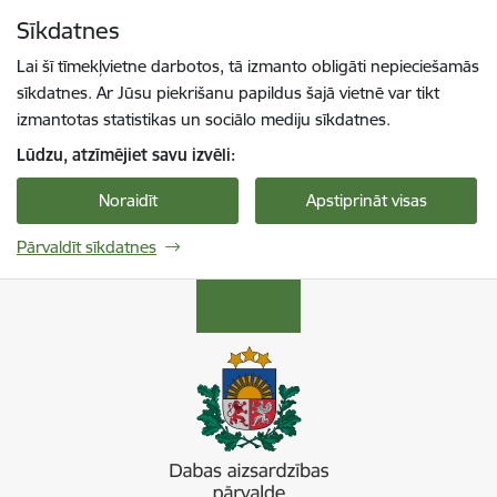
Pāriet uz lapas saturu
Sīkdatnes
Spied
lai meklētu
Enter
Lai šī tīmekļvietne darbotos, tā izmanto obligāti nepieciešamās
sīkdatnes. Ar Jūsu piekrišanu papildus šajā vietnē var tikt
izmantotas statistikas un sociālo mediju sīkdatnes.
Lūdzu, atzīmējiet savu izvēli:
Noraidīt
Apstiprināt visas
Pārvaldīt sīkdatnes
Dabas aizsardzības pārvalde