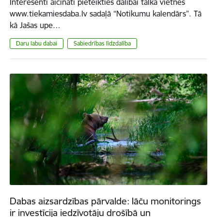
Interesenti aicināti pieteikties dalībai talkā vietnes
www.tiekamiesdaba.lv sadaļā “Notikumu kalendārs”. Tā
kā Jašas upe…
Daru labu dabai
Sabiedrības līdzdalība
Dabas aizsardzības pārvalde: lāču monitorings
ir investīcija iedzīvotāju drošībā un