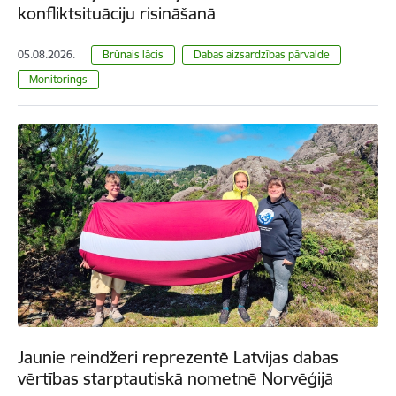
konfliktsituāciju risināšanā
05.08.2026.
Brūnais lācis
Dabas aizsardzības pārvalde
Monitorings
Jaunie reindžeri reprezentē Latvijas dabas
vērtības starptautiskā nometnē Norvēģijā