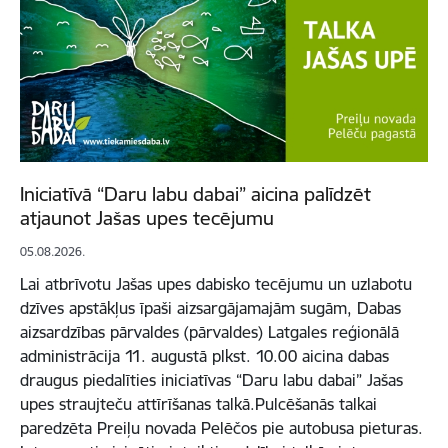
Iniciatīvā “Daru labu dabai” aicina palīdzēt
atjaunot Jašas upes tecējumu
05.08.2026.
Lai atbrīvotu Jašas upes dabisko tecējumu un uzlabotu
dzīves apstākļus īpaši aizsargājamajām sugām, Dabas
aizsardzības pārvaldes (pārvaldes) Latgales reģionālā
administrācija 11. augustā plkst. 10.00 aicina dabas
draugus piedalīties iniciatīvas “Daru labu dabai” Jašas
upes straujteču attīrīšanas talkā.Pulcēšanās talkai
paredzēta Preiļu novada Pelēčos pie autobusa pieturas.