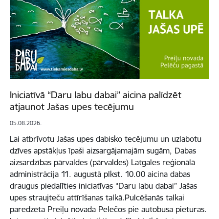
Iniciatīvā “Daru labu dabai” aicina palīdzēt
atjaunot Jašas upes tecējumu
05.08.2026.
Lai atbrīvotu Jašas upes dabisko tecējumu un uzlabotu
dzīves apstākļus īpaši aizsargājamajām sugām, Dabas
aizsardzības pārvaldes (pārvaldes) Latgales reģionālā
administrācija 11. augustā plkst. 10.00 aicina dabas
draugus piedalīties iniciatīvas “Daru labu dabai” Jašas
upes straujteču attīrīšanas talkā.Pulcēšanās talkai
paredzēta Preiļu novada Pelēčos pie autobusa pieturas.