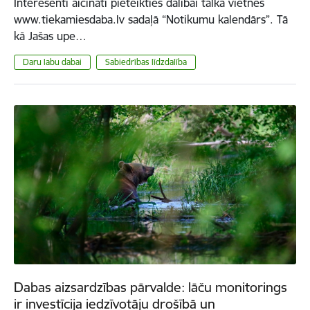
Interesenti aicināti pieteikties dalībai talkā vietnes
www.tiekamiesdaba.lv sadaļā “Notikumu kalendārs”. Tā
kā Jašas upe…
Daru labu dabai
Sabiedrības līdzdalība
Dabas aizsardzības pārvalde: lāču monitorings
ir investīcija iedzīvotāju drošībā un