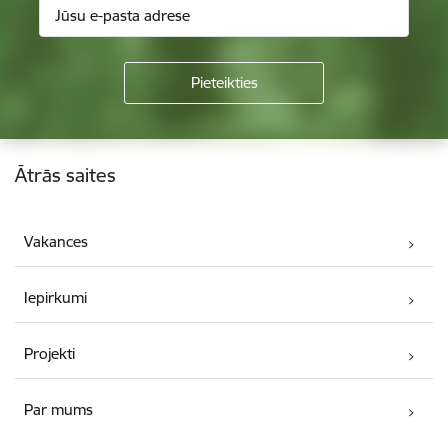
Kājene
Ātrās saites
Vakances
Iepirkumi
Projekti
Par mums