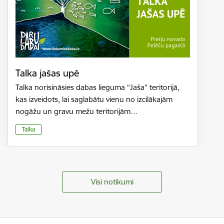
Talka jašas upē
Talka norisināsies dabas lieguma “Jaša” teritorijā,
kas izveidots, lai saglabātu vienu no izcilākajām
nogāžu un gravu mežu teritorijām…
Talka
Visi notikumi