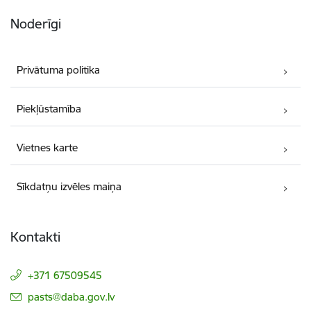
Noderīgi
Privātuma politika
Piekļūstamība
Vietnes karte
Sīkdatņu izvēles maiņa
Kontakti
+371 67509545
E-pasts:
pasts@daba.gov.lv