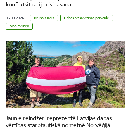
konfliktsituāciju risināšanā
05.08.2026.
Brūnais lācis
Dabas aizsardzības pārvalde
Monitorings
Jaunie reindžeri reprezentē Latvijas dabas
vērtības starptautiskā nometnē Norvēģijā