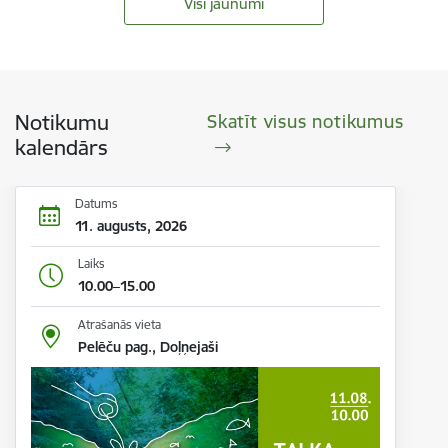
Visi jaunumi
Notikumu
Skatīt visus notikumus
kalendārs
Datums
11. augusts, 2026
Laiks
10.00–15.00
Atrašanās vieta
Pelēču pag., Doļņejaši