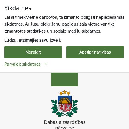
Pāriet uz lapas saturu
Sīkdatnes
Spied
lai meklētu
Enter
Lai šī tīmekļvietne darbotos, tā izmanto obligāti nepieciešamās
sīkdatnes. Ar Jūsu piekrišanu papildus šajā vietnē var tikt
izmantotas statistikas un sociālo mediju sīkdatnes.
Lūdzu, atzīmējiet savu izvēli:
Noraidīt
Apstiprināt visas
Pārvaldīt sīkdatnes
Dabas aizsardzības pārvalde