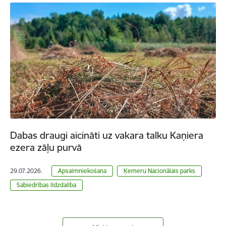
Dabas draugi aicināti uz vakara talku Kaņiera
ezera zāļu purvā
29.07.2026.
Apsaimniekošana
Ķemeru Nacionālais parks
Sabiedrības līdzdalība