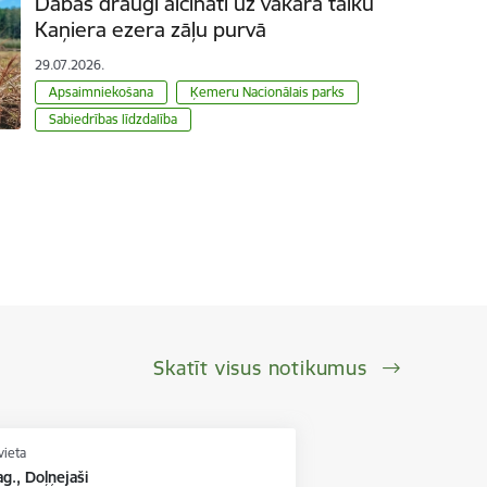
Dabas draugi aicināti uz vakara talku
Kaņiera ezera zāļu purvā
29.07.2026.
Apsaimniekošana
Ķemeru Nacionālais parks
Sabiedrības līdzdalība
Skatīt visus notikumus
vieta
g., Doļņejaši