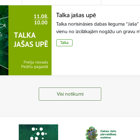
Talka jašas upē
Talka norisināsies dabas lieguma “Jaša” te
vienu no izcilākajām nogāžu un gravu 
Talka
Visi notikumi