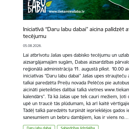
Iniciatīvā “Daru labu dabai” aicina palīdzēt 
tecējumu
05.08.2026.
Lai atbrīvotu Jašas upes dabisko tecējumu un uzlabo
aizsargājamajām sugām, Dabas aizsardzības pārvald
reģionālā administrācija 11. augustā plkst. 10.00 a
iniciatīvas “Daru labu dabai” Jašas upes straujteču 
talkai paredzēta Preiļu novada Pelēčos pie autobus
aicināti pieteikties dalībai talkā vietnes www.tiek
kalendārs”. Tā kā Jašas upe tek cauri mežiem, ļoti 
upē un traucē tās plūdumam, kā arī kaitē vērtīgaj
Tādēļ talkā paredzēts turpināt iepriekšējos gados i
sanesumiem un bebru dambjiem, kas ir viens no…
Daru labu dabai
Sabiedrības līdzdalība