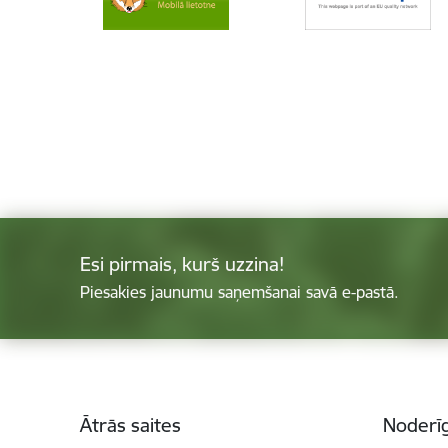
Esi pirmais, kurš uzzina!
Piesakies jaunumu saņemšanai savā e-pastā.
Kājene
Ātrās saites
Noderīg