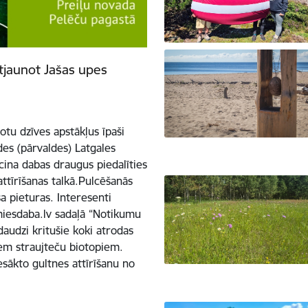
atjaunot Jašas upes
tu dzīves apstākļus īpaši
es (pārvaldes) Latgales
icina dabas draugus piedalīties
attīrīšanas talkā.Pulcēšanās
a pieturas. Interesenti
amiesdaba.lv sadaļā “Notikumu
daudzi kritušie koki atrodas
iem straujteču biotopiem.
esākto gultnes attīrīšanu no