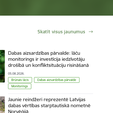
Skatīt visus jaunumus
Dabas aizsardzības pārvalde: lāču
monitorings ir investīcija iedzīvotāju
drošībā un konfliktsituāciju risināšanā
05.08.2026.
Brūnais lācis
Dabas aizsardzības pārvalde
Monitorings
Jaunie reindžeri reprezentē Latvijas
dabas vērtības starptautiskā nometnē
Norvēģijā