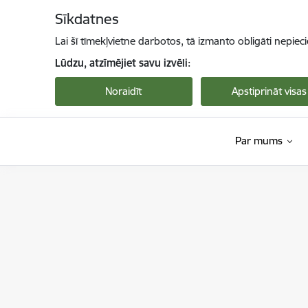
Pāriet uz lapas saturu
Sīkdatnes
Lai šī tīmekļvietne darbotos, tā izmanto obligāti nepiec
Lūdzu, atzīmējiet savu izvēli:
Noraidīt
Apstiprināt visas
Par mums
Dabas aizsardzības pārvalde