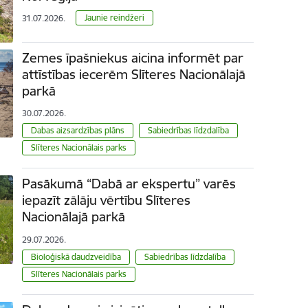
Jaunie reindžeri
31.07.2026.
Zemes īpašniekus aicina informēt par
attīstības iecerēm Slīteres Nacionālajā
parkā
30.07.2026.
Dabas aizsardzības plāns
Sabiedrības līdzdalība
Slīteres Nacionālais parks
Pasākumā “Dabā ar ekspertu” varēs
iepazīt zālāju vērtību Slīteres
Nacionālajā parkā
29.07.2026.
Bioloģiskā daudzveidība
Sabiedrības līdzdalība
Slīteres Nacionālais parks