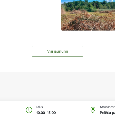
Visi jaunumi
Laiks
Atrašanās 
10.00–15.00
Pelēču pa