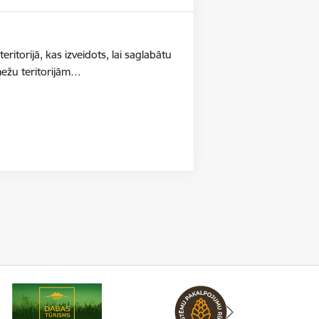
ritorijā, kas izveidots, lai saglabātu
mežu teritorijām…