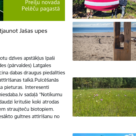
atjaunot Jašas upes
tu dzīves apstākļus īpaši
es (pārvaldes) Latgales
icina dabas draugus piedalīties
attīrīšanas talkā.Pulcēšanās
a pieturas. Interesenti
amiesdaba.lv sadaļā “Notikumu
daudzi kritušie koki atrodas
iem straujteču biotopiem.
esākto gultnes attīrīšanu no