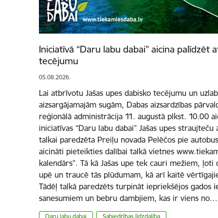
Iniciatīvā “Daru labu dabai” aicina palīdzēt 
tecējumu
05.08.2026.
Lai atbrīvotu Jašas upes dabisko tecējumu un uzlabo
aizsargājamajām sugām, Dabas aizsardzības pārvald
reģionālā administrācija 11. augustā plkst. 10.00 a
iniciatīvas “Daru labu dabai” Jašas upes straujteču 
talkai paredzēta Preiļu novada Pelēčos pie autobus
aicināti pieteikties dalībai talkā vietnes www.tiek
kalendārs”. Tā kā Jašas upe tek cauri mežiem, ļoti 
upē un traucē tās plūdumam, kā arī kaitē vērtīgaj
Tādēļ talkā paredzēts turpināt iepriekšējos gados i
sanesumiem un bebru dambjiem, kas ir viens no…
Daru labu dabai
Sabiedrības līdzdalība