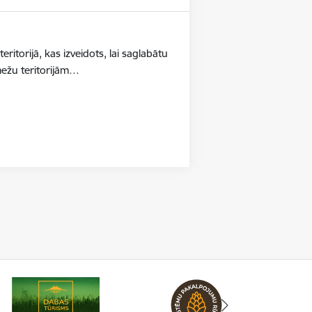
ritorijā, kas izveidots, lai saglabātu
mežu teritorijām…