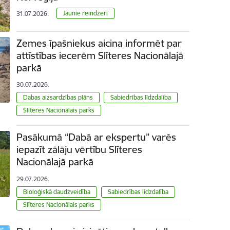
Jaunie reindžeri
31.07.2026.
Zemes īpašniekus aicina informēt par
attīstības iecerēm Slīteres Nacionālajā
parkā
30.07.2026.
Dabas aizsardzības plāns
Sabiedrības līdzdalība
Slīteres Nacionālais parks
Pasākumā “Dabā ar ekspertu” varēs
iepazīt zālāju vērtību Slīteres
Nacionālajā parkā
29.07.2026.
Bioloģiskā daudzveidība
Sabiedrības līdzdalība
Slīteres Nacionālais parks