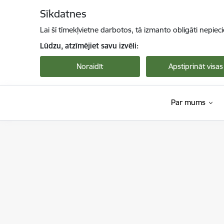
Pāriet uz lapas saturu
Sīkdatnes
Lai šī tīmekļvietne darbotos, tā izmanto obligāti nepiec
Lūdzu, atzīmējiet savu izvēli:
Noraidīt
Apstiprināt visas
Par mums
Dabas aizsardzības pārvalde