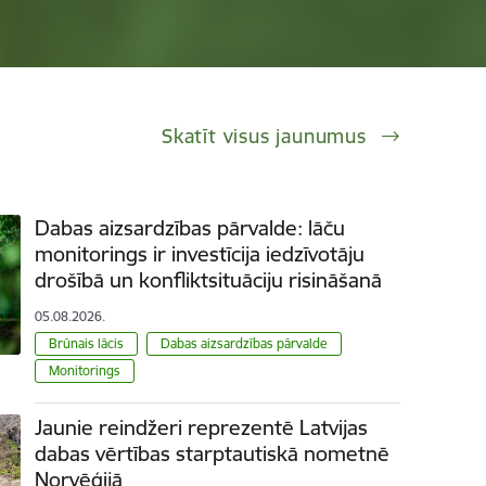
Skatīt visus jaunumus
Dabas aizsardzības pārvalde: lāču
monitorings ir investīcija iedzīvotāju
drošībā un konfliktsituāciju risināšanā
05.08.2026.
Brūnais lācis
Dabas aizsardzības pārvalde
Monitorings
Jaunie reindžeri reprezentē Latvijas
dabas vērtības starptautiskā nometnē
Norvēģijā