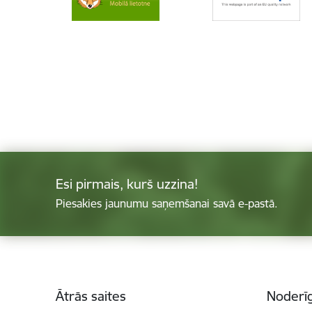
Esi pirmais, kurš uzzina!
Piesakies jaunumu saņemšanai savā e-pastā.
Kājene
Ātrās saites
Noderīg