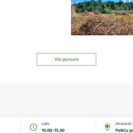
Visi jaunumi
Laiks
Atrašanās 
10.00–15.00
Pelēču pa