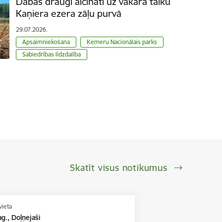
Dabas draugi aicināti uz vakara talku
Kaņiera ezera zāļu purvā
29.07.2026.
Apsaimniekošana
Ķemeru Nacionālais parks
Sabiedrības līdzdalība
Skatīt visus notikumus
vieta
g., Doļņejaši