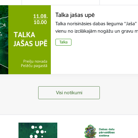
Talka jašas upē
Talka norisināsies dabas lieguma “Jaša” te
vienu no izcilākajām nogāžu un gravu 
Talka
Visi notikumi