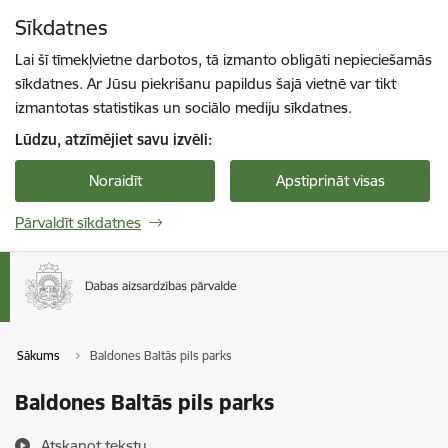
Pāriet uz lapas saturu
Sīkdatnes
Spied
lai meklētu
Enter
Lai šī tīmekļvietne darbotos, tā izmanto obligāti nepieciešamās
sīkdatnes. Ar Jūsu piekrišanu papildus šajā vietnē var tikt
izmantotas statistikas un sociālo mediju sīkdatnes.
Lūdzu, atzīmējiet savu izvēli:
Noraidīt
Apstiprināt visas
Pārvaldīt sīkdatnes
Sākums
Baldones Baltās pils parks
Baldones Baltās pils parks
Atskaņot tekstu