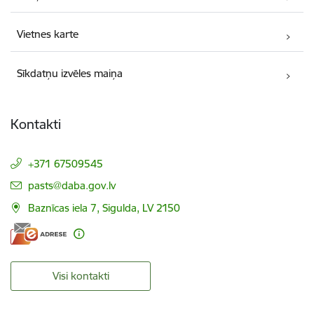
Vietnes karte
Sīkdatņu izvēles maiņa
Kontakti
+371 67509545
E-pasts:
pasts@daba.gov.lv
Baznīcas iela 7, Sigulda, LV 2150
Visi kontakti