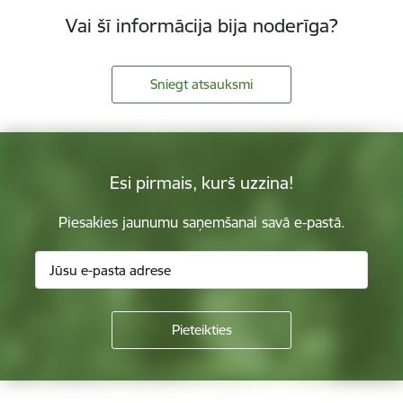
Vai šī informācija bija noderīga?
Sniegt atsauksmi
Esi pirmais, kurš uzzina!
Piesakies jaunumu saņemšanai savā e-pastā.
Kājene