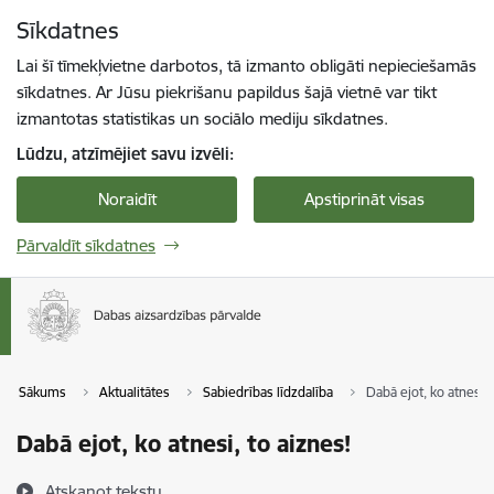
Pāriet uz lapas saturu
Sīkdatnes
Spied
lai meklētu
Enter
Lai šī tīmekļvietne darbotos, tā izmanto obligāti nepieciešamās
sīkdatnes. Ar Jūsu piekrišanu papildus šajā vietnē var tikt
izmantotas statistikas un sociālo mediju sīkdatnes.
Lūdzu, atzīmējiet savu izvēli:
Noraidīt
Apstiprināt visas
Pārvaldīt sīkdatnes
Sākums
Aktualitātes
Sabiedrības līdzdalība
Dabā ejot, ko atnesi, 
Dabā ejot, ko atnesi, to aiznes!
Atskaņot tekstu