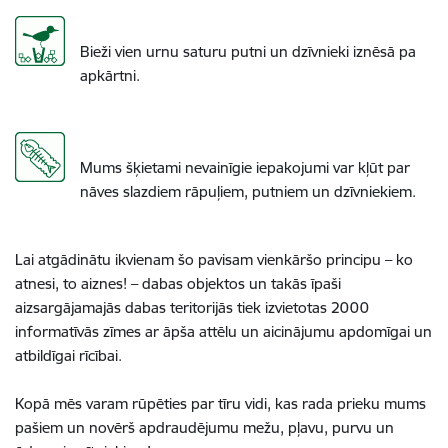
Bieži vien urnu saturu putni un dzīvnieki iznēsā pa
apkārtni.
Mums šķietami nevainīgie iepakojumi var kļūt par
nāves slazdiem rāpuļiem, putniem un dzīvniekiem.
Lai atgādinātu ikvienam šo pavisam vienkāršo principu – ko
atnesi, to aiznes! – dabas objektos un takās īpaši
aizsargājamajās dabas teritorijās tiek izvietotas 2000
informatīvās zīmes ar āpša attēlu un aicinājumu apdomīgai un
atbildīgai rīcībai.
Kopā mēs varam rūpēties par tīru vidi, kas rada prieku mums
pašiem un novērš apdraudējumu mežu, pļavu, purvu un