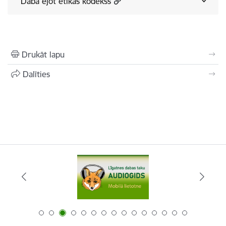
Dabā ejot ētikas kodekss
Drukāt lapu
Dalīties