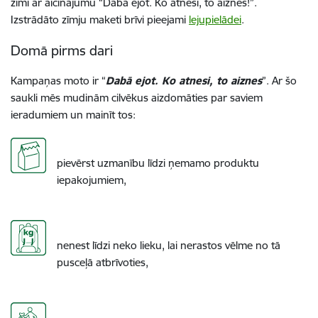
zīmi ar aicinājumu “Dabā ejot. Ko atnesi, to aiznes!”.
Izstrādāto zīmju maketi brīvi pieejami
lejupielādei
.
Domā pirms dari
Kampaņas moto ir “
Dabā ejot. Ko atnesi, to aiznes
”. Ar šo
saukli mēs mudinām cilvēkus aizdomāties par saviem
ieradumiem un mainīt tos:
pievērst uzmanību līdzi ņemamo produktu
iepakojumiem,
nenest līdzi neko lieku, lai nerastos vēlme no tā
pusceļā atbrīvoties,