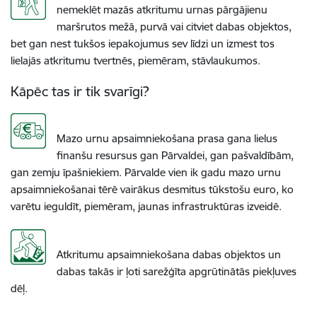
nemeklēt mazās atkritumu urnas pārgājienu
maršrutos mežā, purvā vai citviet dabas objektos,
bet gan nest tukšos iepakojumus sev līdzi un izmest tos
lielajās atkritumu tvertnēs, piemēram, stāvlaukumos.
Kāpēc tas ir tik svarīgi?
Mazo urnu apsaimniekošana prasa gana lielus
finanšu resursus gan Pārvaldei, gan pašvaldībām,
gan zemju īpašniekiem. Pārvalde vien ik gadu mazo urnu
apsaimniekošanai tērē vairākus desmitus tūkstošu euro, ko
varētu ieguldīt, piemēram, jaunas infrastruktūras izveidē.
Atkritumu apsaimniekošana dabas objektos un
dabas takās ir ļoti sarežģīta apgrūtinātās piekļuves
dēļ.