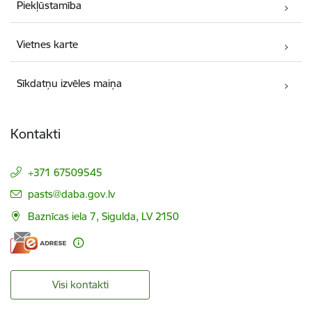
Piekļūstamība
Vietnes karte
Sīkdatņu izvēles maiņa
Kontakti
+371 67509545
E-pasts:
pasts@daba.gov.lv
Baznīcas iela 7, Sigulda, LV 2150
Visi kontakti