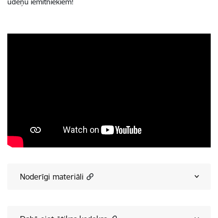
ūdeņu iemītniekiem!
Noderīgi materiāli