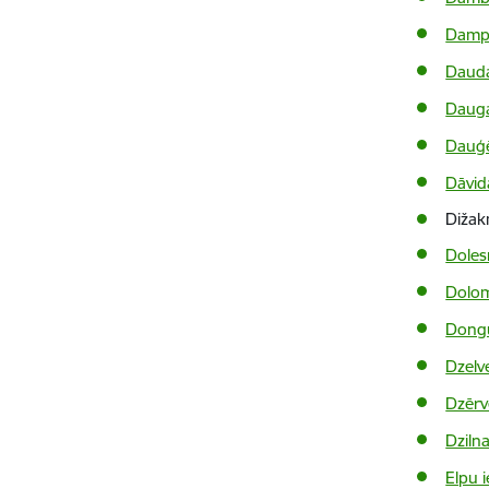
Damp
Dauda
Dauga
Dauģē
Dāvid
Dižak
Doles
Dolomī
Dongu
Dzelv
Dzērv
Dzilna
Elpu i