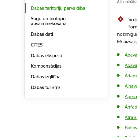
Atjaunināts
Dabas teritoriju pārvaldība
Sugu un biotopu
Šī d
apsaimniekošana
form
nozīmīgu
Dabas dati
ES aizsar
CITES
Abav
Dabas eksperti
Abava
Kompensācijas
Adamo
Dabas izglītība
Ainav
Dabas tūrisms
Apes 
Ānfabr
Ātrai
Balta