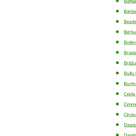
Baltij
Bārbe
Bezde
Bēršu
Bolēn
Brasla
Brāžu
Buļļu
Burtn
Cepļa
Cimm
Cīruļu
Dagda
Dambj