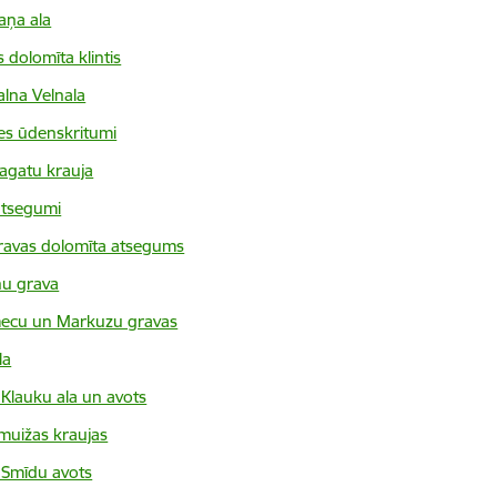
ņa ala
 dolomīta klintis
alna Velnala
es ūdenskritumi
agatu krauja
atsegumi
avas dolomīta atsegums
ņu grava
ecu un Markuzu gravas
la
 Klauku ala un avots
muižas kraujas
 Smīdu avots