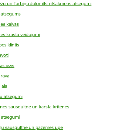
ēžu un Tarbiņu dolomītsmilšakmens atsegumi
 atsegums
nes kalvas
nes krasta veidojumi
es klintis
avoti
as iezis
rava
 ala
ru atsegumi
aines sausgultne un karsta kritenes
 atsegumi
ļu sausgultne un pazemes upe