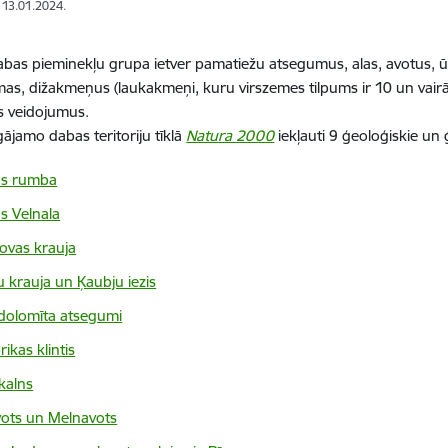
: 13.01.2024.
abas pieminekļu grupa ietver pamatiežu atsegumus, alas, avotus, ū
as, dižakmeņus (laukakmeņi, kuru virszemes tilpums ir 10 un vairāk
s veidojumus.
gājamo dabas teritoriju tīklā
Natura 2000
iekļauti 9 ģeoloģiskie un
as rumba
s Velnala
vas krauja
u krauja un Ķaubju iezis
dolomīta atsegumi
ikas klintis
skalns
vots un Melnavots