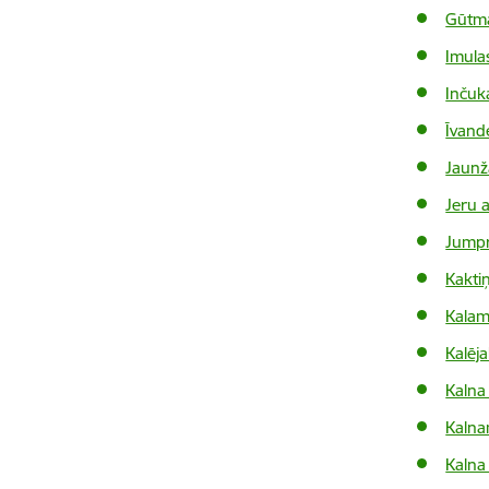
Gūtma
Imulas
Inčuk
Īvand
Jaunž
Jeru 
Jumpr
Kakti
Kalam
Kalēja
Kalna
Kalna
Kalna