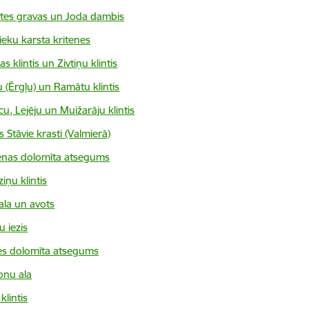
es gravas un Joda dambis
ieku karsta kritenes
s klintis un Zivtiņu klintis
u (Ērgļu) un Ramātu klintis
u, Lejēju un Muižarāju klintis
 Stāvie krasti (Valmierā)
enas dolomīta atsegums
iņu klintis
ala un avots
u iezis
s dolomīta atsegums
nu ala
klintis