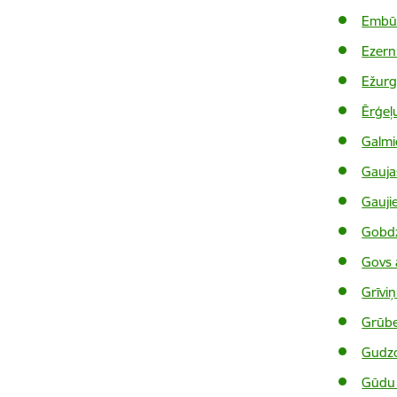
Embūt
Ezern
Ežurga
Ērģeļ
Galmic
Gaujas
Gauji
Gobdz
Govs 
Grīviņ
Grūbe
Gudzo
Gūdu 