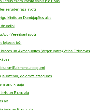
as Ledus ezera krasta valnis pie Rīvas
les sērūdeņraža avots
ligu klintis un Dambjupītes alas
 drumlini
u Acu (Veselības) avots
s lejteces ieži
 krāces un Akmeņupītes (Veģerupītes) Velna Dzirnavas
 kāpas
ieka smilšakmens atsegumi
 (Jaunzemu) dolomīta atsegums
ermaņu krauja
 iezis un Blusu ala
s ala
a iezis un Bruņa ala