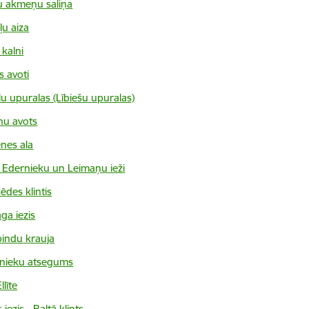
u akmeņu saliņa
ļu aiza
 kalni
s avoti
lu upuralas (Lībiešu upuralas)
nu avots
nes ala
 Edernieku un Leimaņu ieži
ēdes klintis
ga iezis
bindu krauja
nieku atsegums
llīte
 iezis - Baltā klints