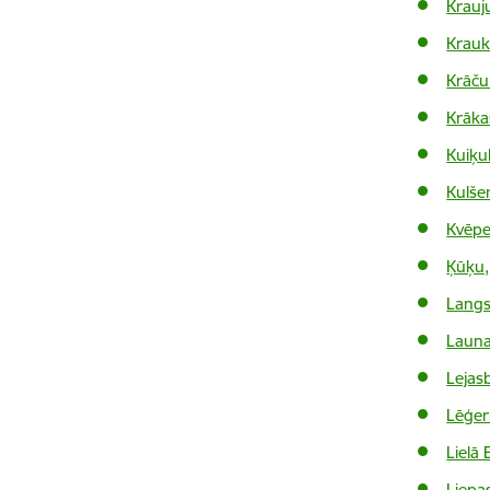
Krauj
Krauk
Krāču
Krāka
Kuiķu
Kulše
Kvēpe
Ķūķu,
Langs
Launa
Lejas
Lēģer
Lielā E
Liepas