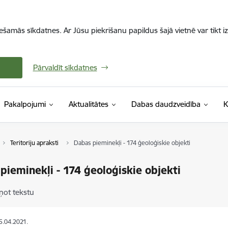
iešamās sīkdatnes. Ar Jūsu piekrišanu papildus šajā vietnē var tikt i
Pārvaldīt sīkdatnes
Pakalpojumi
Aktualitātes
Dabas daudzveidība
K
Teritoriju apraksti
Dabas pieminekļi - 174 ģeoloģiskie objekti
pieminekļi - 174 ģeoloģiskie objekti
ņot tekstu
15.04.2021.