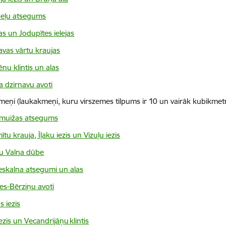
eļu atsegums
s un Jodupītes ielejas
vas vārtu kraujas
nu klintis un alas
a dzirnavu avoti
meņi (laukakmeņi, kuru virszemes tilpums ir 10 un vairāk kubikmetr
muižas atsegums
tu krauja, Īļaku iezis un Vizuļu iezis
 Valna dūbe
eskalna atsegumi un alas
es-Bērziņu avoti
s iezis
ezis un Vecandrijāņu klintis