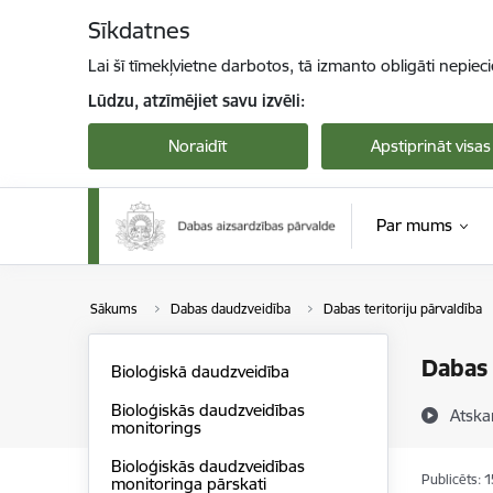
Pāriet uz lapas saturu
Sīkdatnes
Lai šī tīmekļvietne darbotos, tā izmanto obligāti nepiec
Lūdzu, atzīmējiet savu izvēli:
Noraidīt
Apstiprināt visas
Par mums
Sākums
Dabas daudzveidība
Dabas teritoriju pārvaldība
Dabas 
Bioloģiskā daudzveidība
Bioloģiskās daudzveidības
Atska
monitorings
Bioloģiskās daudzveidības
Publicēts: 
monitoringa pārskati