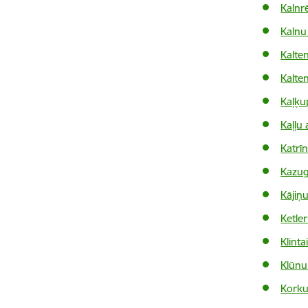
Kalnr
Kalnu
Kalte
Kalte
Kaļķup
Kaļļu 
Katrīn
Kazug
Kājiņu
Ketle
Klint
Klūnu
Korku