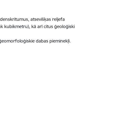
denskritumus, atsevišķas reljefa
 kubikmetru), kā arī citus ģeoloģiski
 ģeomorfoloģiskie dabas pieminekļi.